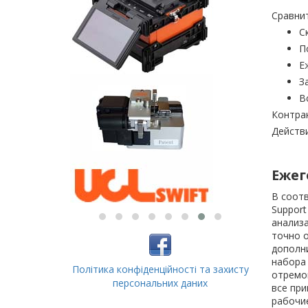
Сравнит
С
П
Е
З
В
Контрак
Действи
Ежег
В соотв
Support
анализа
точно о
дополн
набора 
Політика конфіденційності та захисту
отремо
персональних даних
все при
рабочие