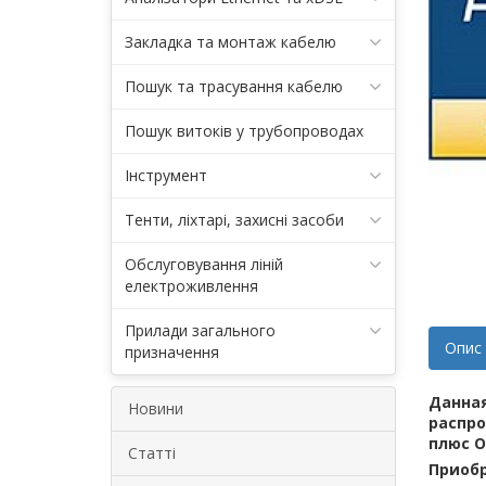
Закладка та монтаж кабелю
Пошук та трасування кабелю
Пошук витоків у трубопроводах
Інструмент
Тенти, ліхтарі, захисні засоби
Обслуговування ліній
електроживлення
Прилади загального
Опис
призначення
Данная
Новини
распро
плюс OT
Статті
Приобр