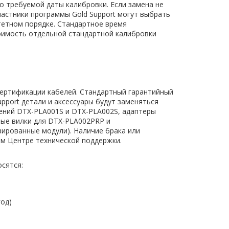
о требуемой даты калибровки. Если замена не
астники программы Gold Support могут выбрать
тетном порядке. Стандартное время
тоимость отдельной стандартной калибровки
сертификации кабелей. Стандартный гарантийный
upport детали и аксессуары будут заменяться
ений DTX-PLA001S и DTX-PLA002S, адаптеры
ные вилки для DTX-PLA002PRP и
ированные модули). Наличие брака или
ем Центре технической поддержки.
сятся:
од)