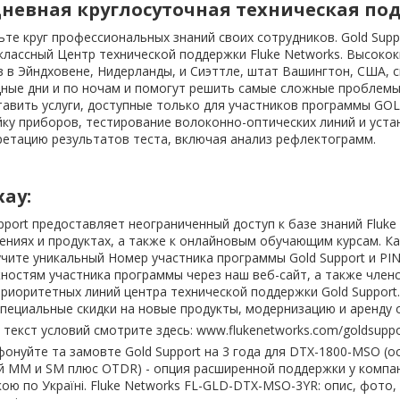
невная круглосуточная техническая по
те круг профессиональных знаний своих сотрудников. Gold Sup
классный Центр технической поддержки Fluke Networks. Высоко
 в Эйндховене, Нидерланды, и Сиэттле, штат Вашингтон, США, 
ные дни и по ночам и помогут решить самые сложные проблемы 
авить услуги, доступные только для участников программы GOL
ку приборов, тестирование волоконно-оптических линий и уста
ретацию результатов теста, включая анализ рефлектограмм.
хау:
pport предоставляет неограниченный доступ к базе знаний Flu
ниях и продуктах, а также к онлайновым обучающим курсам. Ка
чите уникальный Номер участника программы Gold Support и PI
ностям участника программы через наш веб-сайт, а также чле
риоритетных линий центра технической поддержки Gold Support
пециальные скидки на новые продукты, модернизацию и аренду 
текст условий смотрите здесь: www.flukenetworks.com/goldsuppo
онуйте та замовте Gold Support на 3 года для DTX-1800-MSO (
 MM и SM плюс OTDR) - опция расширенной поддержки у компанії «
ою по Україні. Fluke Networks FL-GLD-DTX-MSO-3YR: опис, фото, те