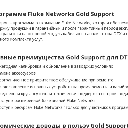
ограмме Fluke Networks Gold Support
pport - программа от компании Fluke Networks, которая обесп
ржку продукции в гарантийный и после гарантийный период экс
траняться на основной модуль кабельного анализатора DTX и о
ного комплекта услуг.
вные преимущества Gold Support для DT
жегодная калибровка и обновление в заводских условиях
амена аксессуаров
еограниченное приоритетное обслуживание при ремонте
редоставление исправных устройств на время ремонта и калибро
жедневная круглосуточная техническая поддержка от производ
оступ к расширенной базе знаний Fluke Networks
оступ к ресурсам Fluke Networks "только для участников програ
омические доводы в пользу Gold Support