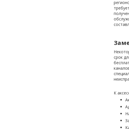
регионо
требует
получен
обслужи
составл
Заме
Некотор
срок дл
беспла
каналов
специа
неиспра
К аксес
А
А
Н
З
К