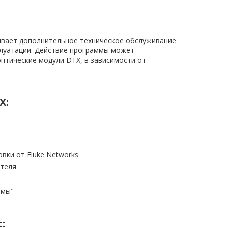
ечивает дополнительное техническое обслуживание
плуатации. Действие программы может
птические модули DTX, в зависимости от
X:
вки от Fluke Networks
ителя
ммы"
: