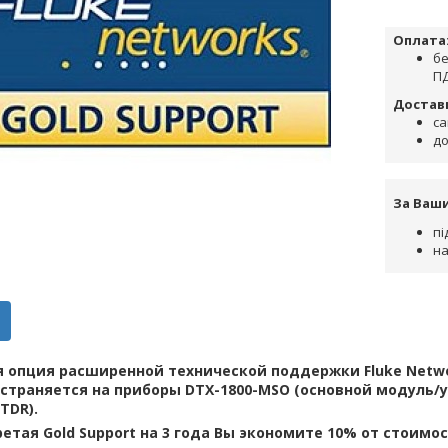
Оплата
бе
ПД
Достав
са
до
За Ваш
пі
на
 опция расширенной технической поддержки Fluke Networ
страняется на приборы DTX-1800-MSO (основной модуль/
DR)​.
етая Gold Support на 3 года Вы экономите 10% от стоимо