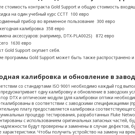
е стоимость контракта Gold Support и общую стоимость входящи
кидка на один учебный курс CCTT 100 евро
одменный прибор во временное пользование 300 евро
жегодная калибровка 358 евро
амена аксессуаров: (например, DTX-PLA002S) 872 евро
сего 1630 евро
т Gold Support окупает себя.
е программы Gold Support может быть также распространено и 
одная калибровка и обновление в завод
етствии со стандартами ISO 9001 необходимо каждый год выпо
 предусматривает одну калибровку и обновление в заводских ус
тор DTX и оптические модули (для калибровки оптики необходи
ткалиброваны в соответствии с заводскими спецификациями (пр
ительную плату предоставляется калибровка соответствующего 
уникальных процедур тестирования, разработанных Fluke Netwo
нтированы с использованием оригинальных запасных частей, б
надлежности будут проверены и заменены в случае дефектов, б
 характеристики. Чтобы получить устройство на замену на вре