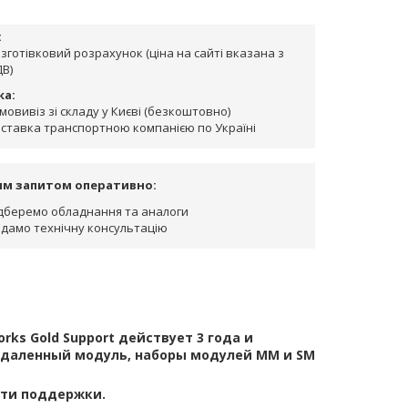
:
зготівковий розрахунок (ціна на сайті вказана з
В)
ка:
мовивіз зі складу у Києві (безкоштовно)
ставка транспортною компанією по Україні
им запитом оперативно:
дберемо обладнання та аналоги
дамо технічну консультацію
ks Gold Support действует 3 года и
удаленный модуль, наборы модулей MM и SM
сти поддержки.