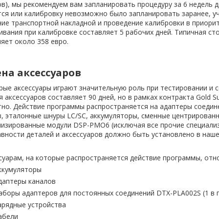
в), мы рекомендуем вам запланировать процедуру за 6 недель д
ся или калибровку невозможно было запланировать заранее, уч
ие транспортной накладной и проведение калибровки в приори
вания при калибровке составляет 5 рабочих дней. Типичная с
яет около 358 евро.
на аксессуаров
ые аксессуары играют значительную роль при тестировании и 
я аксессуаров составляет 90 дней, но в рамках контракта Gold S
тно. Действие программы распространяется на адаптеры соедин
, эталонные шнуры LC/SC, аккумуляторы, сменные центрирован
лизированные модули DSP-PMO6 (исключая все прочие специализ
вности деталей и аксессуаров должно быть установлено в наш
суарам, на которые распространяется действие программы, отно
ккумуляторы
даптеры каналов
аборы адаптеров для постоянных соединений DTX-PLA002S (1 в г
арядные устройства
абели