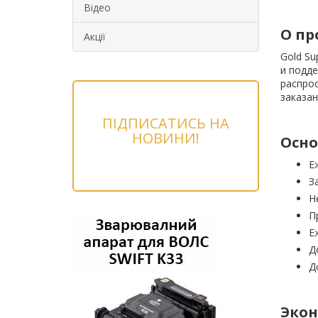
Відео
О пр
Акції
Gold Su
и подде
распрос
заказан
ПІДПИСАТИСЬ НА
НОВИНИ!
Осно
Е
З
Н
П
Е
Д
Д
Экон