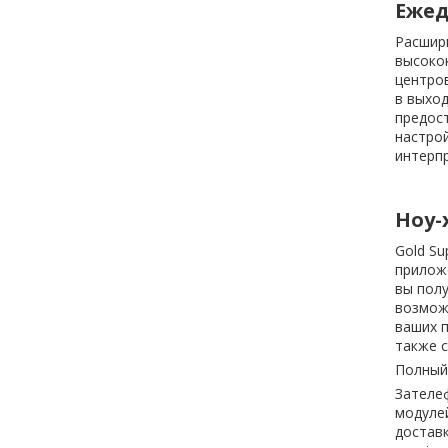
Ежед
Расширь
высоко
центров
в выход
предост
настрой
интерп
Ноу-
Gold Su
приложе
вы полу
возмож
ваших п
также с
Полный 
Зателеф
модулей
доставк