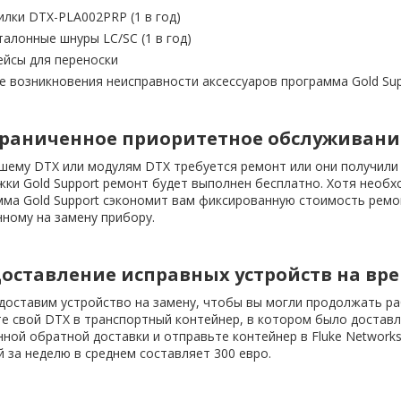
илки DTX-PLA002PRP (1 в год)
талонные шнуры LC/SC (1 в год)
ейсы для переноски
е возникновения неисправности аксессуаров программа Gold Sup
раниченное приоритетное обслуживание
ашему DTX или модулям DTX требуется ремонт или они получили
ки Gold Support ремонт будет выполнен бесплатно. Хотя необх
мма Gold Support сэкономит вам фиксированную стоимость ремо
ному на замену прибору.
оставление исправных устройств на вре
доставим устройство на замену, чтобы вы могли продолжать ра
е свой DTX в транспортный контейнер, в котором было доставл
ной обратной доставки и отправьте контейнер в Fluke Networks.
 за неделю в среднем составляет 300 евро.