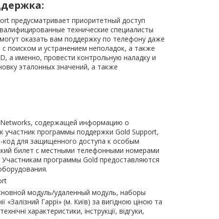
ддержка:
port предусматривает приоритетный доступ
квалифицированные технические специалисты
смогут оказать вам поддержку по телефону даже
с поиском и устранением неполадок, а также
D, а именно, провести контрольную наладку и
новку эталонных значений, а также
ke Networks, содержащей информацию о
к участник программы поддержки Gold Support,
N-код для защищенного доступа к особым
нский билет с местными телефонными номерами
. Участникам программы Gold предоставляются
оборудования.
rt
основной модуль/удаленный модуль, наборы
Залізний Гаррі» (м. Київ) за вигідною ціною та
хнічні характеристики, інструкції, відгуки,