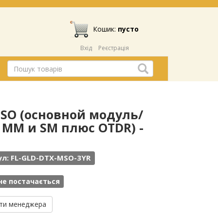
Кошик:
пусто
Вхід
Реєстрація
-MSO (основной модуль/
MM и SM плюс OTDR) -
л: FL-GLD-DTX-MSO-3YR
не постачається
ти менеджера