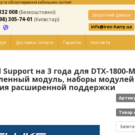
у та обслуговування кабельних систем!
332 008
(Безкоштовно)
Зворотний дзвінок
98) 305-74-01
(Київстар)
info@iron-harry.ua
узі
Доставка і оплата
Гарантія
Контакти
d Support на 3 года для DTX-1800
ленный модуль, наборы модулей 
ия расширенной поддержки
Артику
Товар 
Запита