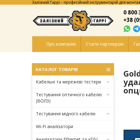
Залізний Гаррі – професійний інструментарій для монтаж
0 800 
+38 (0
Про компанію
Стати партнером
Гал
КАТАЛОГ ТОВАРІВ
Gol
уда
Кабельні та мережеві тестери
опц
Тестування оптичного кабелю
(ВОЛЗ)
Тестування мідного кабелю
Wi-Fi аналізатори
Аналізатори Ethernet та xDSL