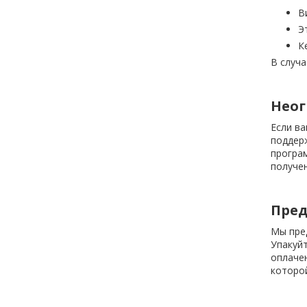
В
Э
К
В случа
Неог
Если в
поддерж
програ
получен
Пред
Мы пре
Упакуйт
оплачен
которой