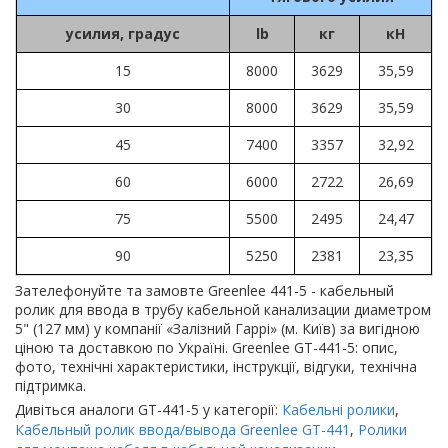
усилия, градус
lb
кг
кН
15
8000
3629
35,59
30
8000
3629
35,59
45
7400
3357
32,92
60
6000
2722
26,69
75
5500
2495
24,47
90
5250
2381
23,35
Зателефонуйте та замовте Greenlee 441-5 - кабельный
ролик для ввода в трубу кабельной канализации диаметром
5" (127 мм) у компанії «Залізний Гаррі» (м. Київ) за вигідною
ціною та доставкою по Україні. Greenlee GT-441-5: опис,
фото, технічні характеристики, інструкції, відгуки, технічна
підтримка.
Дивіться аналоги GT-441-5 у категорії:
Кабельні ролики
,
Кабельный ролик ввода/вывода Greenlee GT-441
,
Ролики