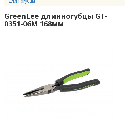
Длинногубцы
GreenLee длинногубцы GT-
0351-06M 168мм