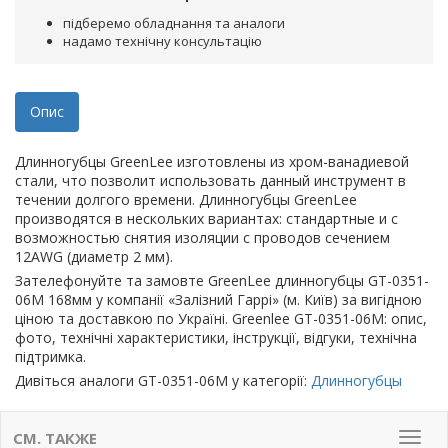
підберемо обладнання та аналоги
надамо технічну консультацію
Опис
Длинногубцы GreenLee изготовлены из хром-ванадиевой
стали, что позволит использовать данный инструмент в
течении долгого времени. Длинногубцы GreenLee
производятся в нескольких вариантах: стандартные и с
возможностью снятия изоляции с проводов сечением
12AWG (диаметр 2 мм).
Зателефонуйте та замовте GreenLee длинногубцы GT-0351-
06M 168мм у компанії «Залізний Гаррі» (м. Київ) за вигідною
ціною та доставкою по Україні. Greenlee GT-0351-06M: опис,
фото, технічні характеристики, інструкції, відгуки, технічна
підтримка.
Дивіться аналоги GT-0351-06M у категорії:
Длинногубцы
СМ. ТАКЖЕ
Мен