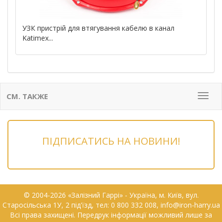
УЗК пристрій для втягування кабелю в канал
Katimex...
СМ. ТАКЖЕ
Мен
ПІДПИСАТИСЬ НА НОВИНИ!
© 2004-2026 «Залізний Гаррі» - Українa, м. Київ, вул.
Старосільська 1У, 2 під'їзд, тел: 0 800 332 008, info@iron-harry.ua
Всі права захищені. Передрук інформації можливий лише за