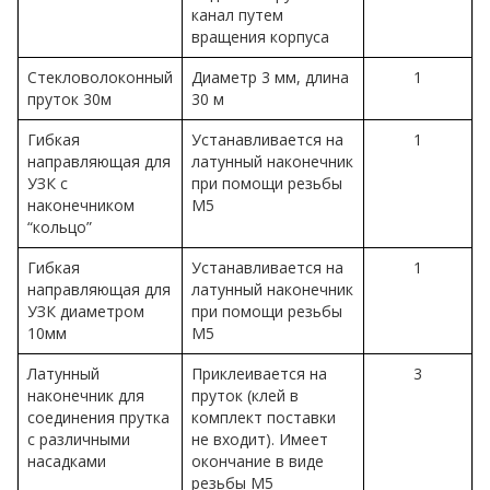
канал путем
вращения корпуса
Стекловолоконный
Диаметр 3 мм, длина
1
пруток 30м
30 м
Гибкая
Устанавливается на
1
направляющая для
латунный наконечник
УЗК с
при помощи резьбы
наконечником
М5
“кольцо”
Гибкая
Устанавливается на
1
направляющая для
латунный наконечник
УЗК диаметром
при помощи резьбы
10мм
М5
Латунный
Приклеивается на
3
наконечник для
пруток (клей в
соединения прутка
комплект поставки
с различными
не входит). Имеет
насадками
окончание в виде
резьбы М5