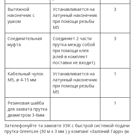
Вытяжной
Устанавливается на
3
наконечник с
латунный наконечник
ушком
при помощи резьбы
М5
Соединительная
Соединяет 2 части
3
муфта
прутка между собой
при помощи клея
(клей в комплект
поставки не входит).
Кабельный чулок
Устанавливается на
1
M5, ø 4-15 мм
латунный наконечник
при помощи резьбы
М5
Резиновая шайба
1
для захвата прутка
диаметром 3-6мм.
Зателефонуйте та замовте УЗК с быстрой системой подачи
прутка GreenLee (30 м х 3 мм ) у компанії «Залізний Гаррі» (м.