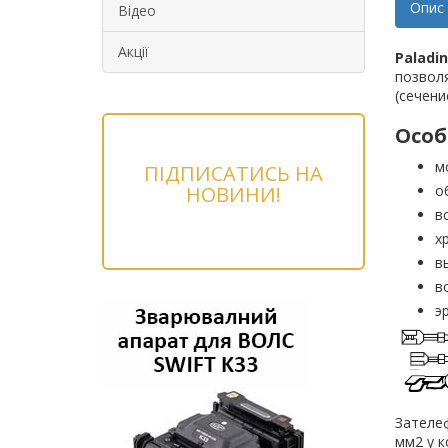
Опис
Відео
Акції
Paladin
позволя
(сечени
Особ
м
ПІДПИСАТИСЬ НА
НОВИНИ!
о
в
х
в
в
э
Зателеф
мм2 у к