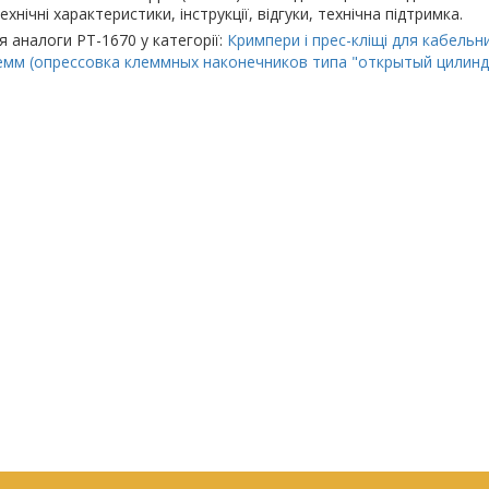
ехнічні характеристики, інструкції, відгуки, технічна підтримка.
я аналоги PT-1670 у категорії:
Кримпери і прес-кліщі для кабельн
емм (опрессовка клеммных наконечников типа "открытый цилинд