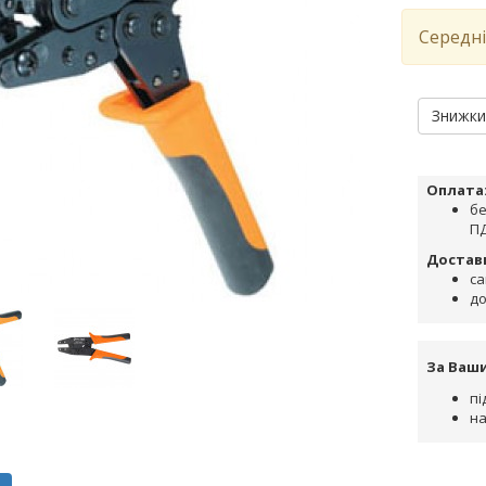
Середні
Знижк
Оплата
бе
ПД
Достав
са
до
За Ваш
пі
на