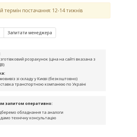
й термін постачання: 12-14 тижнів
и
Запитати менеджера
:
зготівковий розрахунок (ціна на сайті вказана з
В)
ка:
мовивіз зі складу у Києві (безкоштовно)
ставка транспортною компанією по Україні
им запитом оперативно:
дберемо обладнання та аналоги
дамо технічну консультацію