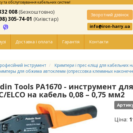
у та обслуговування кабельних систем!
332 008
(Безкоштовно)
Зворотний дзвінок
98) 305-74-01
(Київстар)
info@iron-harry.ua
узі
Доставка і оплата
Гарантія
Контакти
рофесійний інструмент
Кримпери і прес-кліщі для кабельних н
имперы для обжима автоклемм (опрессовка клеммных наконечн
adin Tools PA1670 - инструмент д
C/ELCO на кабель 0,08 – 0,75 мм2
Артику
Ціна:
1