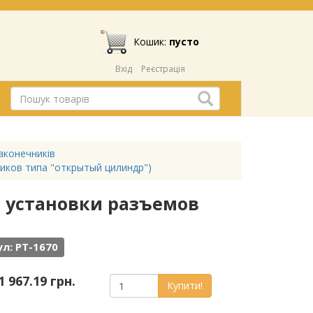
Кошик:
пусто
Вхід
Реєстрація
аконечників
иков типа "открытый цилиндр")
ля установки разъемов
л: PT-1670
1 967.19 грн.
Купити!