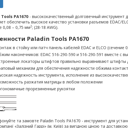
 Tools PA1670
- высококачественный долговечный инструмент д
ет обеспечить высокое качество установки разъемов EDAC/ELC
2
е 0,08 – 0,75 мм
; (28-18 AWG).
енности Paladin Tools PA1670
онтаж в стойку или патч панель кабелей EDAC и ELCO (сечение 0,
бжим наконечников: EDAC 516-290-590 и 516-290-591 вместе с вы
строенные локаторы штифтов правильно выравнивают штифты д
раповый механизм для обеспечения надежности обжима контак
ысокая надежность инструмента, исполнение из высококачестве
озможность разжатия матрицы в любом положении
ргономичные прорезиненные рукоятки
онуйте та замовте Paladin Tools PA1670 - инструмент для устан
омпанії «Залізний Гаррі» (м. Київ) за вигідною ціною та доставко