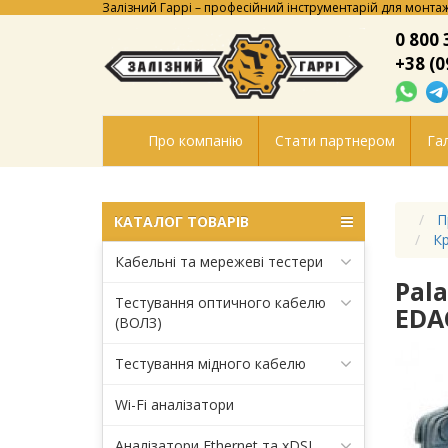
Залізний Гаррі – професійний інструментарій для монтаж
0 800 
+38 (0
Про компанію
Стати партнером
Гал
П
КАТАЛОГ ТОВАРІВ
Кр
Кабельні та мережеві тестери
Pal
Тестування оптичного кабелю
EDA
(ВОЛЗ)
Тестування мідного кабелю
Wi-Fi аналізатори
Аналізатори Ethernet та xDSL