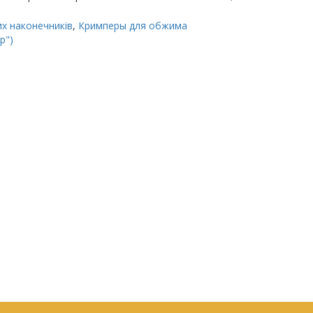
их наконечників
,
Кримперы для обжима
р")