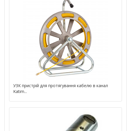
УЗК пристрій для протягування кабелю в канал
Katim...