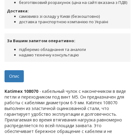
безготівковий розрахунок (ціна на сайті вказана з ПДВ)
Доставка:
самовивіз зі складу у Києві (безкоштовно)
доставка транспортною компанією по Україні
За Вашим запитом оперативно:
підберемо обладнання та аналоги
надамо технічну консультацію
Опис
Katimex 108070
- кабельный чулок с наконечником в виде
петли и переходником под винт М5. Он предназначен для
работы с кабелями диаметром 6-9 мм. Katimex 108070
выполнен из эластичной оцинкованной стали, что
гарантирует удобство эксплуатации и долговечность.
Прилагаемая во время втягивания нагрузка равномерно
распределяется по всей площади захвата. Это
обеспечивает бережное обращение с кабелем и не