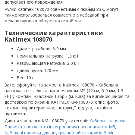
допускает его повреждения.
Чулки Katimex 108070 совместимы с любым УЗК, могут
также использоваться совместно с лебедкой при
механизированной протяжке кабеля.
Технические характеристики
Katimex 108070
Диаметр кабеля: 6-9 мм
Номинальная нагрузка: 1,3 кН
Разрушающая нагрузка: 2,0 кН
Длина чулка: 120 мм
Вес: 10 г
Зателефонуйте та замовте Katimex 108070 - Кабельна
панчоха з петлею та наконечником M5 (12 см, 6-9 мм; 1,3
кН) у компанії «Залізний Гаррі» (м. Київ) за вигідною ціною та
доставкою по Україні. KATIMEX KM-108070: опис, фото,
технічні характеристики, інструкції, відгуки, технічна
підтримка.
Дивіться аналоги KM-108070 у категорії:
Кабельні панчохи
,
Панчоха з петлею та інтегрованим наконечником M5
,
Кабельні панчохи для внутрішньо об'єктових кабелів