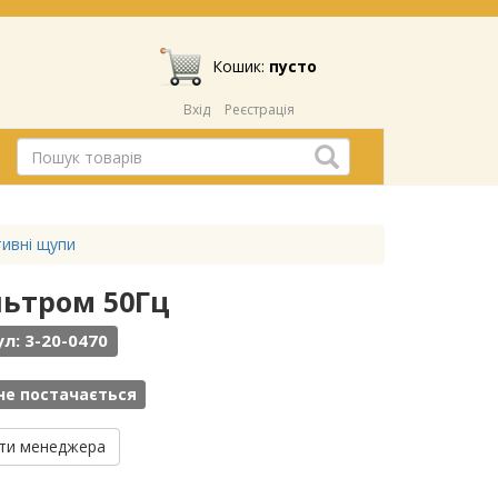
Кошик:
пусто
Вхід
Реєстрація
тивні щупи
льтром 50Гц
л: 3-20-0470
не постачається
ти менеджера