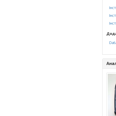
Інст
Інст
Інст
Дода
Data
Ана