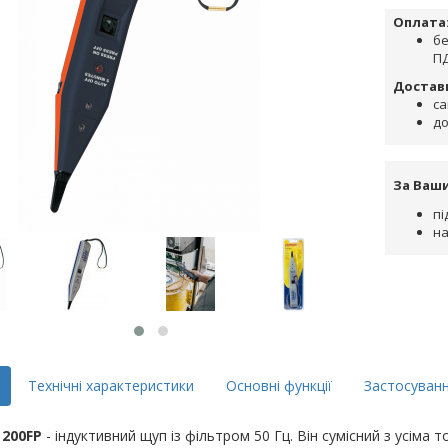
Оплата
бе
ПД
Достав
са
до
За Ваш
пі
на
Технічні характеристики
Основні функції
Застосуван
200FP
- індуктивний щуп із фільтром 50 Гц. Він сумісний з усі