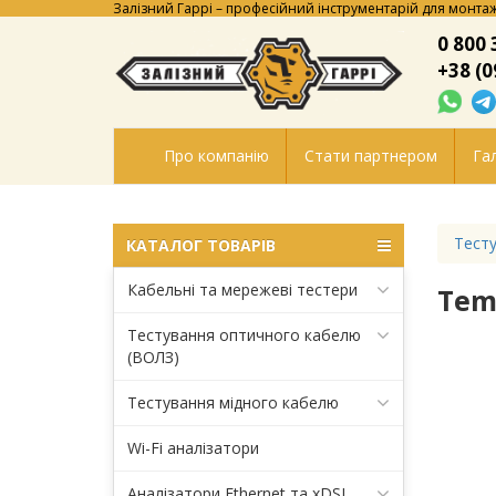
Залізний Гаррі – професійний інструментарій для монтаж
0 800 
+38 (0
Про компанію
Стати партнером
Гал
Тесту
КАТАЛОГ ТОВАРІВ
Кабельні та мережеві тестери
Tem
Тестування оптичного кабелю
(ВОЛЗ)
Тестування мідного кабелю
Wi-Fi аналізатори
Аналізатори Ethernet та xDSL