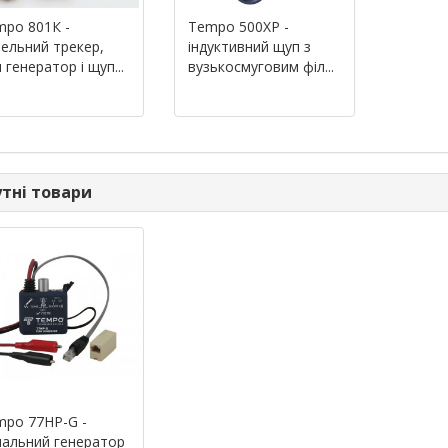
po 801К -
Tempo 500XP -
ельний трекер,
індуктивний щуп з
 генератор і щуп...
вузькосмуговим філ...
тні товари
mpo 77HP-G -
альний генератор