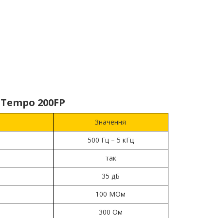
 Tempo 200FP
Значення
500 Гц – 5 кГц
так
35 дБ
100 МОм
300 Ом