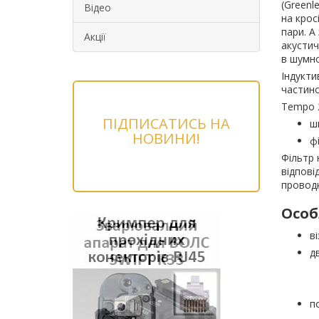
(Greenl
Відео
на крос
пари. А
Акції
акустич
в шумно
Індукти
частино
Tempo 
ПІДПИСАТИСЬ НА
ш
НОВИНИ!
ф
Фільтр 
відпові
проводк
Особ
в
д
п