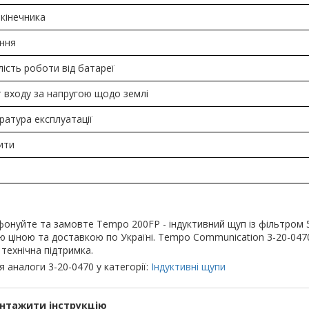
кінечника
ння
ість роботи від батареї
 входу за напругою щодо землі
атура експлуатації
ити
онуйте та замовте Tempo 200FP - індуктивний щуп із фільтром 50Г
ю ціною та доставкою по Україні. Tempo Communication 3-20-0470 :
, технічна підтримка.
я аналоги 3-20-0470 у категорії:
Індуктивні щупи
нтажити інструкцію