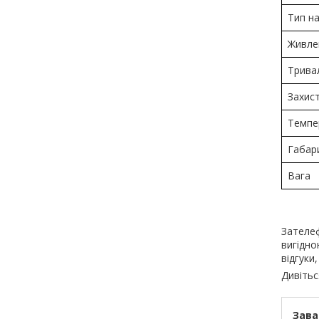
Тип на
Живле
Тривал
Захист
Темпер
Габар
Вага
Зателеф
вигідно
відгуки
Дивітьс
Зава