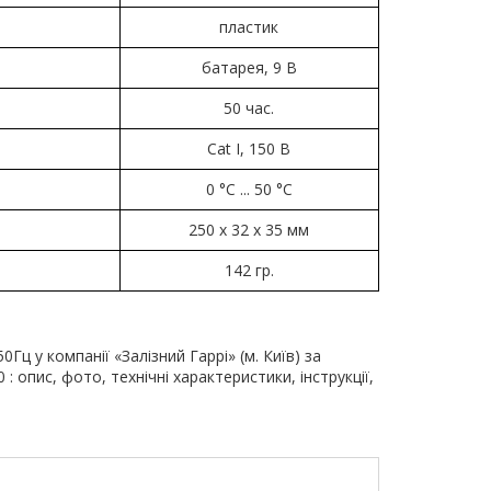
пластик
батарея, 9 В
50 час.
Cat I, 150 В
0 °C ... 50 °C
250 х 32 х 35 мм
142 гр.
ц у компанії «Залізний Гаррі» (м. Київ) за
 опис, фото, технічні характеристики, інструкції,