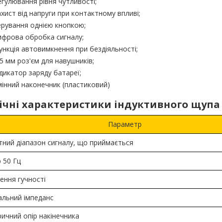
егулювання рівня чутливості;
ахист від напруги при контактному впливі;
ерування однією кнопкою;
ифрова обробка сигналу;
ункція автовимкнення при бездіяльності;
,5 мм роз'єм для навушників;
ндикатор заряду батареї;
мінний наконечник (пластиковий)
ічні характеристики індуктивного щупа
Параметр
тний діапазон сигналу, що приймається
 50 Гц
ення гучності
альний імпеданс
ичний опір накінечника