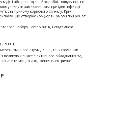
 у муфті або розподільчій коробці, пошуку портів
оляє уникнути замикання жил при ідентифікації
іткість прийому корисного сигналу. Крім
і сигналу, що створює комфортні умови при роботі
тестового набору Tempo 801K, невід'ємною
 – 5 кГц
мережі змінного струму 50 Гц та їх гармоніки
 з великою кількістю активного обладнання та,
 визначити місцезнаходження електричної
FP
я