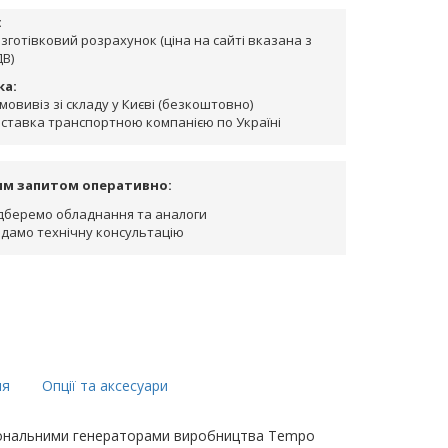
:
зготівковий розрахунок (ціна на сайті вказана з
В)
ка:
мовивіз зі складу у Києві (безкоштовно)
ставка транспортною компанією по Україні
им запитом оперативно:
дберемо обладнання та аналоги
дамо технічну консультацію
ня
Опції та аксесуари
ма тональними генераторами виробництва Tempo