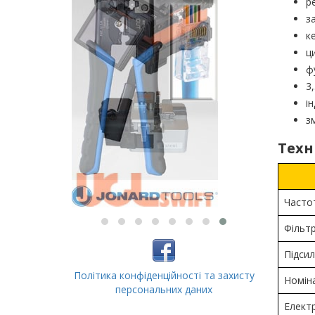
р
з
к
ц
ф
3
і
з
Техн
Часто
Фільтр
Підсил
Політика конфіденційності та захисту
Номін
персональних даних
Електр