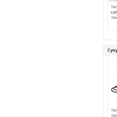
Tem
каб
тон
Супу
Te
тон