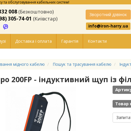
у та обслуговування кабельних систем!
332 008
(Безкоштовно)
Зворотний дзвінок
98) 305-74-01
(Київстар)
info@iron-harry.ua
узі
Доставка і оплата
Гарантія
Контакти
вання мідного кабелю
Пошук та трасування кабелю
Індук
po 200FP - індуктивний щуп із фі
Артику
Товар 
Запита