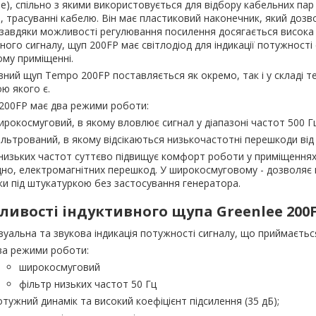
ee), спільно з якими використовується для відбору кабельних пар
і, трасуванні кабелю. Він має пластиковий наконечник, який дозв
 завдяки можливості регулювання посилення досягається висока ч
ного сигналу, щуп 200FP має світлодіод для індикації потужност
му приміщенні.
вний щуп Tempo 200FP поставляється як окремо, так і у складі 
ю якого є.
200FP має два режими роботи:
ирокосмуговий, в якому вловлює сигнал у діапазоні частот 500 Гц
ільтрований, в якому відсікаються низькочастотні перешкоди від 
низьких частот суттєво підвищує комфорт роботи у приміщеннях
дно, електромагнітних перешкод. У широкосмуговому - дозволяє
и під штукатуркою без застосування генератора.
ливості індуктивного щупа Greenlee 200
ізуальна та звукова індикація потужності сигналу, що приймаєтьс
ва режими роботи:
широкосмуговий
фільтр низьких частот 50 Гц
отужний динамік та високий коефіцієнт підсилення (35 дБ);