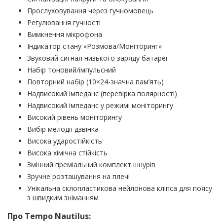
Прослуховування через гучномовець
Регулювання гучності
Вимкнення мікрофона
Індикатор стану «Розмова/Моніторинг»
Звуковий сигнал низького заряду батареї
Набір тоновий/імпульсний
Повторний набір (10×24-значна пам’ять)
Надвисокий імпеданс (перевірка полярності)
Надвисокий імпеданс у режимі моніторингу
Високий рівень моніторингу
Вибір мелодії дзвінка
Висока ударостійкість
Висока хімічна стійкість
Змінний преміальний комплект шнурів
Зручне розташування на плечі
Унікальна склопластикова нейлонова кліпса для поясу
з швидким зніманням
Про Tempo Nautilus: