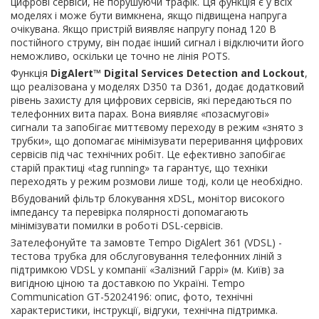
цифрові сервіси, не порушуючи трафік. Ця функція є у всіх
моделях і може бути вимкнена, якщо підвищена напруга
очікувана. Якщо пристрій виявляє напругу понад 120 В
постійного струму, він подає інший сигнал і відключити його
неможливо, оскільки це точно не лінія POTS.
Функція
DigAlert™ Digital Services Detection and Lockout
,
що реалізована у моделях D350 та D361, додає додатковий
рівень захисту для цифрових сервісів, які передаються по
телефонних вита парах. Вона виявляє «позасмугові»
сигнали та запобігає миттєвому переходу в режим «знято з
трубки», що допомагає мінімізувати переривання цифрових
сервісів під час технічних робіт. Це ефективно запобігає
старій практиці «tag running» та гарантує, що техніки
переходять у режим розмови лише тоді, коли це необхідно.
Вбудований фільтр блокування xDSL, монітор високого
імпедансу та перевірка полярності допомагають
мінімізувати помилки в роботі DSL-сервісів.
Зателефонуйте та замовте Tempo DigAlert 361 (VDSL) -
тестова трубка для обслуговування телефонних ліній з
підтримкою VDSL у компанії «Залізний Гаррі» (м. Київ) за
вигідною ціною та доставкою по Україні. Tempo
Communication GT-52024196: опис, фото, технічні
характеристики, інструкції, відгуки, технічна підтримка.