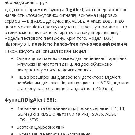
або надмірний струм.
Додатково присутня функція
DigAlert
, яка попереджає про
наявність «позасмугових» сигналів, зокрема цифрових
сервісів — від ADSL до сучасних VDSL2. А якщо додати до
цього можливість прослуховування через гучномовець, то
отримаємо нашу найпопулярнішу та найуніверсальнішу
модель тестового телефону. Крім того, моделі D361
підтримують
повністю hands-free гучномовний режим
.
Також існують дві спеціалізовані моделі:
Одна з додатковою схемою для виявлення тарифних
імпульсів на частоті 12 кГц, які досі обмежено
використовуються на деяких ринках.
Інша з розширеним діапазоном детектора DigAlert,
необхідним для клієнтів, які працюють із VDSL, що має
стартову частоту вище стандартної (>150 кГц).
Функції DigAlert 361:
Виявлення та блокування цифрових сервісів: T-1, E1,
ISDN (BRI з xDSL-фільтрами та PRI), SW56, ADSL,
HDSL, VDSL
Безпека цифрових ліній
Сигналізація напруги та блокування