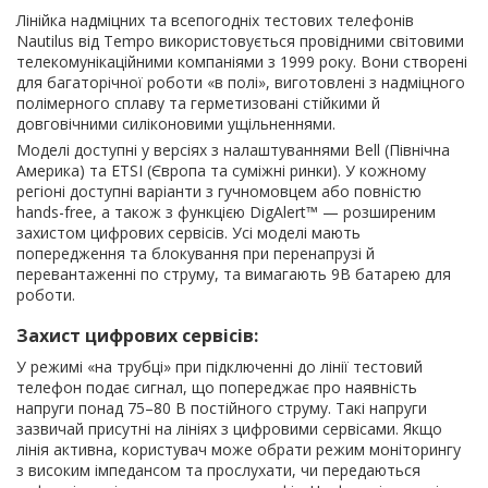
Лінійка надміцних та всепогодніx тестових телефонів
Nautilus від Tempo використовується провідними світовими
телекомунікаційними компаніями з 1999 року. Вони створені
для багаторічної роботи «в полі», виготовлені з надміцного
полімерного сплаву та герметизовані стійкими й
довговічними силіконовими ущільненнями.
Моделі доступні у версіях з налаштуваннями Bell (Північна
Америка) та ETSI (Європа та суміжні ринки). У кожному
регіоні доступні варіанти з гучномовцем або повністю
hands-free, а також з функцією DigAlert™ — розширеним
захистом цифрових сервісів. Усі моделі мають
попередження та блокування при перенапрузі й
перевантаженні по струму, та вимагають 9В батарею для
роботи.
Захист цифрових сервісів:
У режимі «на трубці» при підключенні до лінії тестовий
телефон подає сигнал, що попереджає про наявність
напруги понад 75–80 В постійного струму. Такі напруги
зазвичай присутні на лініях з цифровими сервісами. Якщо
лінія активна, користувач може обрати режим моніторингу
з високим імпедансом та прослухати, чи передаються