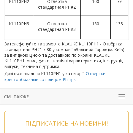
KL110PH2
Отвёртка
100
79
стандартная PH#2
KL110PH3
Отвёртка
150
138
стандартная PH#3
Зателефонуйте та замовте KLAUKE KL110PH1 - Отвёртка
стандартная PH#1 x 80 у компанії «Залізний Гаррі» (м. Київ)
за вигідною ціною та доставкою по Україні. KLAUKE
KL110PH1: опис, фото, технічні характеристики, інструкції,
відгуки, технічна підтримка.
Дивіться аналоги KL110PH1 у категорії:
Отвертки
крестообразные со шлицом Phillips
СМ. ТАКЖЕ
Мен
ПІДПИСАТИСЬ НА НОВИНИ!