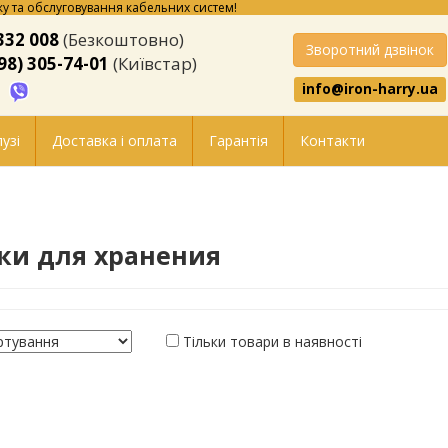
у та обслуговування кабельних систем!
332 008
(Безкоштовно)
Зворотний дзвінок
98) 305-74-01
(Київстар)
info@iron-harry.ua
узі
Доставка і оплата
Гарантія
Контакти
ки для хранения
Тільки товари в наявності