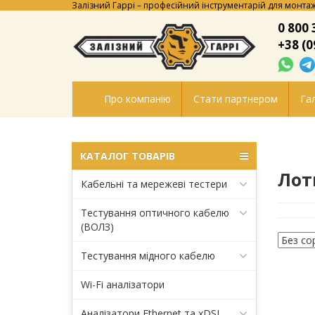
Залізний Гаррі – професійний інструментарій для монтаж
0 800 
+38 (0
Про компанію
Стати партнером
Гал
КАТАЛОГ ТОВАРІВ
Лот
Кабельні та мережеві тестери
Тестування оптичного кабелю
(ВОЛЗ)
Тестування мідного кабелю
Wi-Fi аналізатори
Аналізатори Ethernet та xDSL