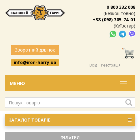
0 800 332 008
(Безкоштовно)
+38 (098) 305-74-01
(Київстар)
Зворотний дзвінок
info@iron-harry.ua
Вхід
Реєстрація
МЕНЮ
Меню
КАТАЛОГ ТОВАРІВ
ФІЛЬТРИ