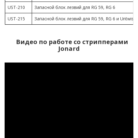
UST-210
Запасной блок лезвий для RG 59, RG 6
UST-215
Запасной блок лезвий для RG 59, RG 6 и Untwiste
Видео по работе со стрипперами
Jonard