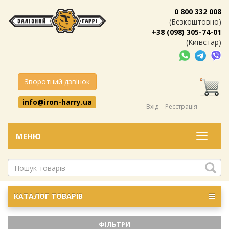
0 800 332 008
(Безкоштовно)
+38 (098) 305-74-01
(Київстар)
Зворотний дзвінок
info@iron-harry.ua
Вхід
Реєстрація
МЕНЮ
Меню
КАТАЛОГ ТОВАРІВ
ФІЛЬТРИ