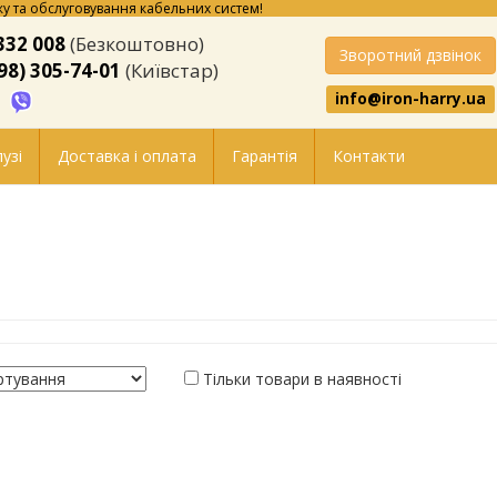
у та обслуговування кабельних систем!
332 008
(Безкоштовно)
Зворотний дзвінок
98) 305-74-01
(Київстар)
info@iron-harry.ua
узі
Доставка і оплата
Гарантія
Контакти
Тільки товари в наявності