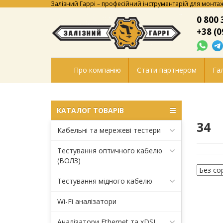
Залізний Гаррі – професійний інструментарій для монтаж
0 800 
+38 (0
Про компанію
Стати партнером
Гал
КАТАЛОГ ТОВАРІВ
34
Кабельні та мережеві тестери
Тестування оптичного кабелю
(ВОЛЗ)
Тестування мідного кабелю
Wi-Fi аналізатори
Аналізатори Ethernet та xDSL