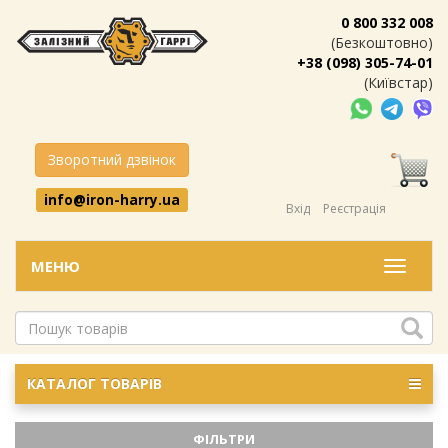
0 800 332 008
(Безкоштовно)
+38 (098) 305-74-01
(Київстар)
Зворотний дзвінок
info@iron-harry.ua
Вхід
Реєстрація
МЕНЮ
Меню
КАТАЛОГ ТОВАРІВ
ФІЛЬТРИ