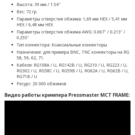
Высота: 39 мм / 1.54"
Вес: 72 гр.
Параметры отверстия обжима: 1,69 мм HEX / 5,41 мм
HEX / 6,48 мм HEX
Параметры отверстия обжима AWG: 0.067'' / 0.213'' /
0.255''
Тип коннектора: Коаксиальные коннекторы
Назначение: для примера BNC, TNC коннекторы на RG
58, 59, 62, 71.
Кабели: RG108A / U, RG142B / U, RG210 / U, RG223 / U,
RG302 / U, RG58C / U, RG59B / U, RG62A / U, RG62B / U,
RG71B / U
Ресурс: 20 000 обжимов
Видео работы кримпера Pressmaster MCT FRAME: