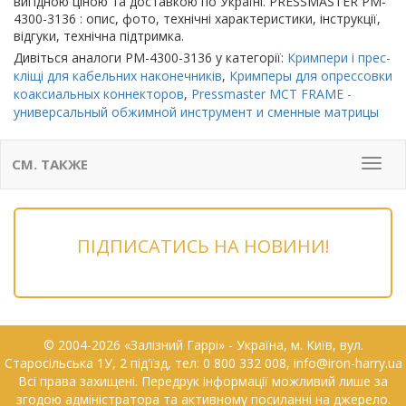
вигідною ціною та доставкою по Україні. PRESSMASTER PM-
4300-3136 : опис, фото, технічні характеристики, інструкції,
відгуки, технічна підтримка.
Дивіться аналоги PM-4300-3136 у категорії:
Кримпери і прес-
кліщі для кабельних наконечників
,
Кримперы для опрессовки
коаксиальных коннекторов
,
Pressmaster MCT FRAME -
универсальный обжимной инструмент и сменные матрицы
СМ. ТАКЖЕ
Мен
ПІДПИСАТИСЬ НА НОВИНИ!
© 2004-2026 «Залізний Гаррі» - Українa, м. Київ, вул.
Старосільська 1У, 2 під'їзд, тел: 0 800 332 008, info@iron-harry.ua
Всі права захищені. Передрук інформації можливий лише за
згодою адміністратора та активному посиланні на джерело.