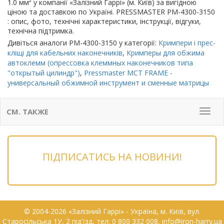
1.0 мм² у компанії «Залізний Гаррі» (м. Київ) за вигідною
ціною та доставкою по Україні. PRESSMASTER PM-4300-3150
: опис, фото, технічні характеристики, інструкції, відгуки,
технічна підтримка.
Дивіться аналоги PM-4300-3150 у категорії:
Кримпери і прес-
кліщі для кабельних наконечників
,
Кримперы для обжима
автоклемм (опрессовка клеммных наконечников типа
"открытый цилиндр")
,
Pressmaster MCT FRAME -
универсальный обжимной инструмент и сменные матрицы
СМ. ТАКЖЕ
Мен
ПІДПИСАТИСЬ НА НОВИНИ!
© 2004-2026 «Залізний Гаррі» - Українa, м. Київ, вул.
Старосільська 1У, 2 під'їзд, тел: 0 800 332 008, info@iron-harry.ua