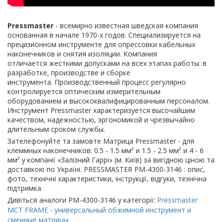
Pressmaster
- всемирно известная шведская компания
основанная в начале 1970-х годов. Специализируется на
прецизионном инструменте для опрессовки кабельных
наконечников и снятия изоляции. Компания
отличается жесткими допусками на всех этапах работы: в
разработке, производстве и сборке
инструмента. Производственный процесс регулярно
контролируется оптическим измерительным
оборудованием и высококвалифицированным персоналом.
Инструмент Pressmaster характеризуется высочайшим
качеством, надежностью, эргономикой и чрезвычайно
длительным сроком службы.
Зателефонуйте та замовте Матрица Pressmaster - для
клеммных наконечников: 0.5 - 1.5 мм² и 1.5 - 2.5 мм² и 4 - 6
мм² у компанії «Залізний Гаррі» (м. Київ) за вигідною ціною та
доставкою по Україні. PRESSMASTER PM-4300-3146 : опис,
фото, технічні характеристики, інструкції, відгуки, технічна
підтримка.
Дивіться аналоги PM-4300-3146 у категорії:
Pressmaster
MCT FRAME - универсальный обжимной инструмент и
сменные матрицы