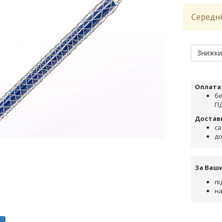
Середні
Знижк
Оплата
бе
ПД
Достав
са
до
За Ваш
пі
на