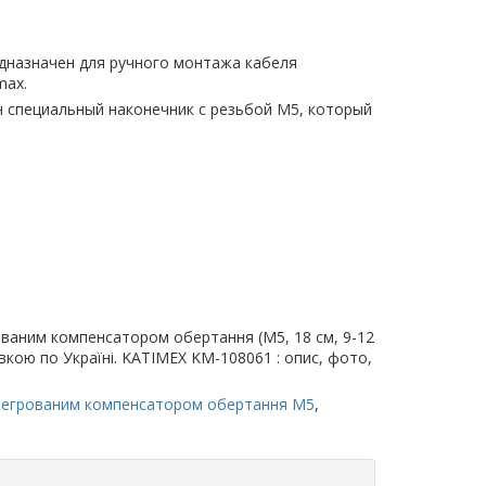
едназначен для ручного монтажа кабеля
max.
н специальный наконечник с резьбой М5, который
ованим компенсатором обертання (М5, 18 см, 9-12
тавкою по Україні. KATIMEX KM-108061 : опис, фото,
нтегрованим компенсатором обертання M5
,