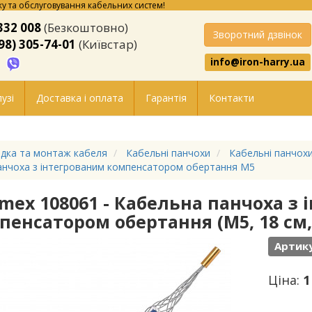
у та обслуговування кабельних систем!
332 008
(Безкоштовно)
Зворотний дзвінок
98) 305-74-01
(Київстар)
info@iron-harry.ua
узі
Доставка і оплата
Гарантія
Контакти
дка та монтаж кабеля
Кабельні панчохи
Кабельні панчохи
анчоха з інтегрованим компенсатором обертання M5
imex 108061 - Кабельна панчоха з
пенсатором обертання (М5, 18 см, 
Артику
Ціна:
1