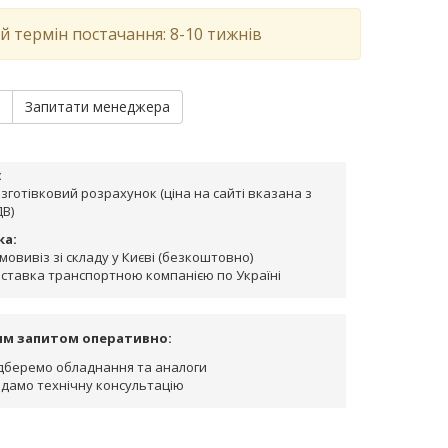
й термін постачання: 8-10 тижнів
и
Запитати менеджера
:
зготівковий розрахунок (ціна на сайті вказана з
В)
ка:
мовивіз зі складу у Києві (безкоштовно)
ставка транспортною компанією по Україні
им запитом оперативно:
дберемо обладнання та аналоги
дамо технічну консультацію