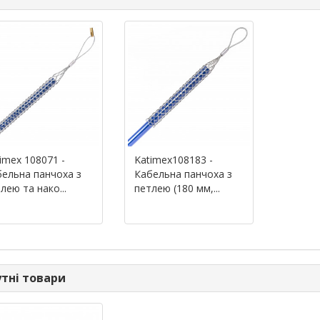
imex 108071 -
Katimex108183 -
ельна панчоха з
Кабельна панчоха з
лею та нако...
петлею (180 мм,...
тні товари