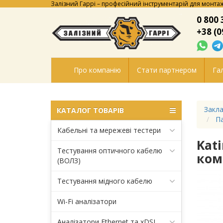
Залізний Гаррі – професійний інструментарій для монтаж
0 800 
+38 (0
Про компанію
Стати партнером
Гал
Закла
КАТАЛОГ ТОВАРІВ
П
Кабельні та мережеві тестери
Kat
Тестування оптичного кабелю
ком
(ВОЛЗ)
Тестування мідного кабелю
Wi-Fi аналізатори
Аналізатори Ethernet та xDSL