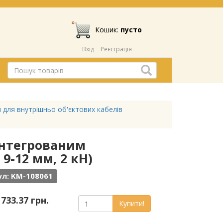
Кошик:
пусто
Вхід
Реєстрація
 для внутрішньо об'єктових кабелів
 інтегрованим
9-12 мм, 2 кН)
л: KM-108061
 733.37 грн.
Купити!