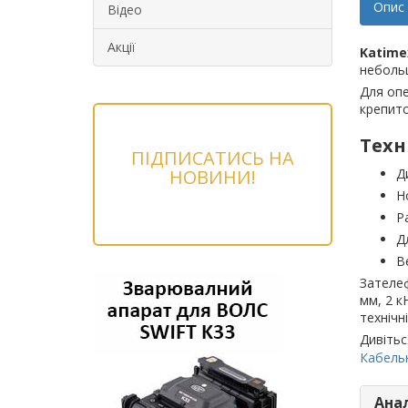
Опис
Відео
Акції
Katime
небольш
Для опе
крепитс
Техн
ПІДПИСАТИСЬ НА
НОВИНИ!
Д
Н
Р
Д
Ве
Зателеф
мм, 2 к
технічні
Дивітьс
Кабельн
Ана