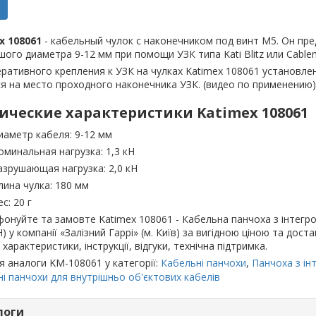
x 108061
- кабельный чулок с наконечником под винт М5. Он пр
ого диаметра 9-12 мм при помощи УЗК типа Kati Blitz или Cable
ративного крепления к УЗК на чулках Katimex 108061 установле
я на место проходного наконечника УЗК. (видео по применению)
ические характеристики Katimex 108061
иаметр кабеля: 9-12 мм
оминальная нагрузка: 1,3 кН
азрушающая нагрузка: 2,0 кН
лина чулка: 180 мм
с: 20 г
онуйте та замовте Katimex 108061 - Кабельна панчоха з інтегр
Н) у компанії «Залізний Гаррі» (м. Київ) за вигідною ціною та дос
 характеристики, інструкції, відгуки, технічна підтримка.
я аналоги KM-108061 у категорії:
Кабельні панчохи
,
Панчоха з і
і панчохи для внутрішньо об'єктових кабелів
логи