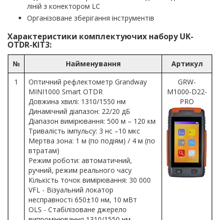
ліній з конектором LC
Організоване зберігання інструментів
Характеристики комплектуючих набору UK-
OTDR-KIT3:
№
Найменування
Артикул
1
Оптичний рефлектометр Grandway
GRW-
MINI1000 Smart OTDR
M1000-D22-
Довжина хвилі: 1310/1550 нм
PRO
Динамічний діапазон: 22/20 дБ
Діапазон вимірювання: 500 м – 120 км
Тривалість імпульсу: 3 нс –10 мкс
Мертва зона: 1 м (по подіям) / 4 м (по
втратам)
Режим роботи: автоматичний,
ручний, режим реального часу
Кількість точок вимірювання: 30 000
VFL - Візуальний локатор
несправності 650±10 нм, 10 мВт
OLS - Стабілізоване джерело
випромінювання 1310/1550 нм