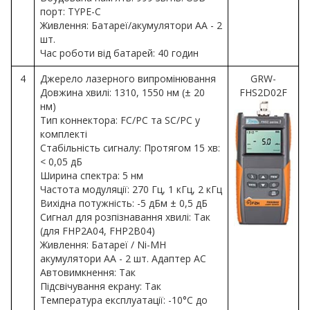
порт: TYPE-C
Живлення: Батареї/акумулятори AA - 2
шт.
Час роботи від батарей: 40 годин
4
Джерело лазерного випромінювання
GRW-
Довжина хвилі: 1310, 1550 нм (± 20
FHS2D02F
нм)
Тип коннектора: FC/PC та SC/PC у
комплекті
Стабільність сигналу: Протягом 15 хв:
< 0,05 дБ
Ширина спектра: 5 нм
Частота модуляції: 270 Гц, 1 кГц, 2 кГц
Вихідна потужність: -5 дБм ± 0,5 дБ
Сигнал для розпізнавання хвилі: Так
(для FHP2A04, FHP2B04)
Живлення: Батареї / Ni-MH
акумулятори AA - 2 шт. Адаптер AC
Автовимкнення: Так
Підсвічування екрану: Так
Температура експлуатації: -10°C до