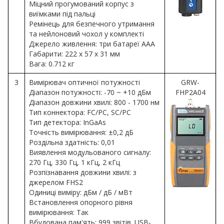
Міцний прогумований корпус з
виїмками під пальці
Ремінець для безпечного утримання
та нейлоновий чохол у комплекті
Джерело живлення: три батареї AAA
Габарити: 222 х 57 х 31 мм
Вага: 0.712 кг
3
Вимірювач оптичної потужності
GRW-
Діапазон потужності: -70 ~ +10 дБм
FHP2A04
Діапазон довжини хвилі: 800 - 1700 нм
Тип коннектора: FC/PC, SC/PC
Тип детектора: InGaAs
Точність вимірювання: ±0,2 дБ
Роздільна здатність: 0,01
Виявлення модульованого сигналу:
270 Гц, 330 Гц, 1 кГц, 2 кГц
Розпізнавання довжини хвилі: з
джерелом FHS2
Одиниці виміру: дБм / дБ / мВт
Встановлення опорного рівня
вимірювання: Так
Вбудована пам'ять: 999 звітів. USB-