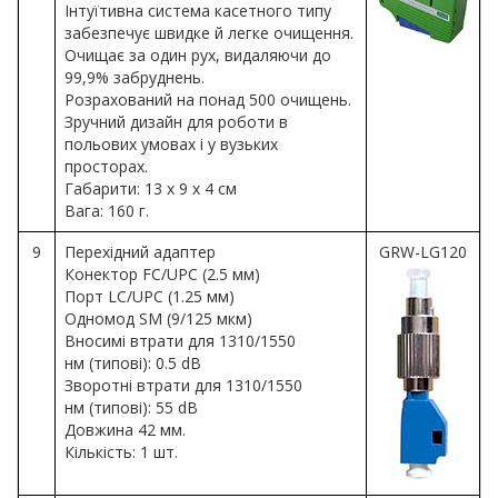
Інтуїтивна система касетного типу
забезпечує швидке й легке очищення.
Очищає за один рух, видаляючи до
99,9% забруднень.
Розрахований на понад 500 очищень.
Зручний дизайн для роботи в
польових умовах і у вузьких
просторах.
Габарити: 13 х 9 х 4 см
Вага: 160 г.
9
Перехідний адаптер
GRW-LG120
Конектор FC/UPC (2.5 мм)
Порт LC/UPC (1.25 мм)
Одномод SM (9/125 мкм)
Вносимі втрати для 1310/1550
нм (типові): 0.5 dB
Зворотні втрати для 1310/1550
нм (типові): 55 dB
Довжина 42 мм.
Кількість: 1 шт.