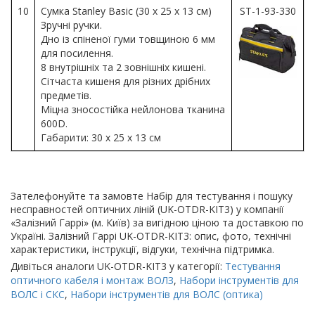
10
Сумка Stanley Basic (30 x 25 x 13 см)
ST-1-93-330
Зручні ручки.
Дно із спіненої гуми товщиною 6 мм
для посилення.
8 внутрішніх та 2 зовнішніх кишені.
Сітчаста кишеня для різних дрібних
предметів.
Міцна зносостійка нейлонова тканина
600D.
Габарити: 30 x 25 x 13 см
Зателефонуйте та замовте Набір для тестування і пошуку
несправностей оптичних ліній (UK-OTDR-KIT3) у компанії
«Залізний Гаррі» (м. Київ) за вигідною ціною та доставкою по
Україні. Залізний Гаррі UK-OTDR-KIT3: опис, фото, технічні
характеристики, інструкції, відгуки, технічна підтримка.
Дивіться аналоги UK-OTDR-KIT3 у категорії:
Тестування
оптичного кабеля і монтаж ВОЛЗ
,
Набори інструментів для
ВОЛС і СКС
,
Набори інструментів для ВОЛС (оптика)