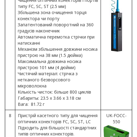
Чищення оптичних конекторів і портів
типу FC, SC, ST (2.5 мм)
Збільшена зона очищення торця
конектора чи порту
Запатентований поворотний на 360
градусів наконечник
Автоматична перемотка стрічки при
натисканні
Механізм збільшення довжини носика
пристрою на 38 мм (1.5 дюйма)
Максимальна довжина носика
пристрою 101 мм (4 дюйми)
Чистячий матеріал: стрічка з
нетканого безворсового
мікроволокна
Кількість чисток: більше 800 циклів
Габариты: 23.5 x 3.66 x 3.18 см
Вага: 81.72 г
8
Пристрій касетного типу для чищення
UK-FOCC-
оптичних конекторів FC, SC, ST, LC
550
Підходить для більшості стандартних
типів оптичних конекторів.