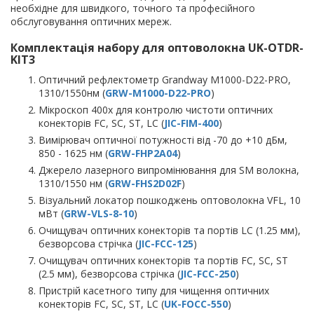
необхідне для швидкого, точного та професійного
обслуговування оптичних мереж.
Комплектація набору для оптоволокна UK-OTDR-
KIT3
Оптичний рефлектометр Grandway M1000-D22-PRO,
1310/1550нм (
GRW-M1000-D22-PRO
)
Мікроскоп 400х для контролю чистоти оптичних
конекторів FC, SC, ST, LC (
JIC-FIM-400
)
Вимірювач оптичної потужності від -70 до +10 дБм,
850 - 1625 нм (
GRW-FHP2A04
)
Джерело лазерного випромінювання для SM волокна,
1310/1550 нм (
GRW-FHS2D02F
)
Візуальний локатор пошкоджень оптоволокна VFL, 10
мВт (
GRW-VLS-8-10
)
Очищувач оптичних конекторів та портів LC (1.25 мм),
безворсова стрічка (
JIC-FCC-125
)
Очищувач оптичних конекторів та портів FC, SC, ST
(2.5 мм), безворсова стрічка (
JIC-FCC-250
)
Пристрій касетного типу для чищення оптичних
конекторів FC, SC, ST, LC (
UK-FOCC-550
)