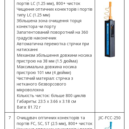
портів LC (1.25 мм), 800+ чисток
Чищення оптичних конекторів і портів
типу LC (1.25 мм)
Збільшена зона очищення торця
конектора чи порту
Запатентований поворотний на 360
градусів наконечник
Автоматична перемотка стрічки при
натисканні
Механізм збільшення довжини носика
пристрою на 38 мм (1.5 дюйма)
Максимальна довжина носика
пристрою 101 мм (4 дюйми)
Чистячий матеріал: стрічка з
нетканого безворсового
мікроволокна
Кількість чисток: більше 800 циклів
Габариты: 23.5 x 3.66 x 3.18 см
Вага: 81.72 г
7
Очищувач оптичних конекторів та
JIC-FCC-250
портів FC, SC, ST (2.5 мм), 800+ чисток