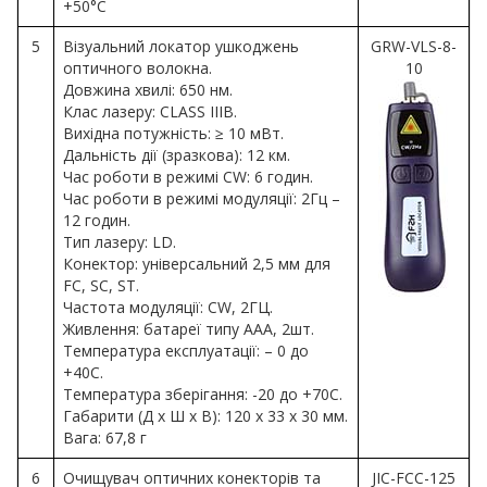
+50°C
5
Візуальний локатор ушкоджень
GRW-VLS-8-
оптичного волокна.
10
Довжина хвилі: 650 нм.
Клас лазеру: CLASS IIIB.
Вихідна потужність: ≥ 10 мВт.
Дальність дії (зразкова): 12 км.
Час роботи в режимі CW: 6 годин.
Час роботи в режимі модуляції: 2Гц –
12 годин.
Тип лазеру: LD.
Конектор: універсальний 2,5 мм для
FC, SC, ST.
Частота модуляції: CW, 2ГЦ.
Живлення: батареї типу ААА, 2шт.
Температура експлуатації: – 0 до
+40С.
Температура зберігання: -20 до +70С.
Габарити (Д х Ш х В): 120 х 33 х 30 мм.
Вага: 67,8 г
6
Очищувач оптичних конекторів та
JIC-FCC-125