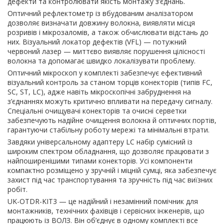
дефекти та контролювати якість монтажу з’єднань.
Оптичний рефлектометр із вбудованим аналізатором
дозволяє визначати довжину волокна, виявляти місця
розривів і мікрозаломів, а також обчислювати відстань до
них. Візуальний локатор дефектів (VFL) — потужний
червоний лазер — миттєво виявляє порушення цілісності
волокна та допомагає швидко локалізувати проблему.
Оптичний мікроскоп у комплекті забезпечує ефективний
візуальний контроль за станом торців конекторів (типів FC,
SC, ST, LC), адже навіть мікроскопічні забруднення на
з’єднаннях можуть критично впливати на передачу сигналу.
Спеціальні очищувачі конекторів та очисні серветки
забезпечують надійне очищення волокна й оптичних портів,
гарантуючи стабільну роботу мережі та мінімальні втрати.
Завдяки універсальному адаптеру LC набір сумісний із
широким спектром обладнання, що дозволяє працювати з
найпоширенішими типами конекторів. Усі компоненти
компактно розміщено у зручній і міцній сумці, яка забезпечує
захист під час транспортування та зручність під час виїзних
робіт.
UK-OTDR-KIT3 — це надійний і незамінний помічник для
монтажників, технічних фахівців і сервісних інженерів, що
працюють із ВОЛЗ. Він об’єднує в одному комплекті все