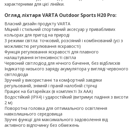
характерними для цієї лінійки.
Огляд ліхтаря VARTA Outdoor Sports H20 Pro:
Власний дизайн продукту VARTA
Міцний і стильний спортивний аксесуар у привабливих
кольорах для пригод на природі
3 режими світла: точковий, розсіяний і комбінований (усі з
можливістю регулювання яскравості)
Функція регулювання яскравості для плавного
налаштування інтенсивності світла
Червоний світлодіод для нічного бачення, без відблисків
Індикатор низького заряду акумулятора у вигляді червоного
світлодіода
Зручний у використанні та комфортний завдяки
регульованій, знімній і праній налобній стрічці
Працює на батарейках (в комплекті 3x AAA)
Водостійкий (IPX4) і ударостійкий (витримує падіння з висоти
2 м)
Поворотна головка для оптимального освітлення
навколишнього середовища
Зручні функції для максимального задоволення від
активного відпочинку без обмежень