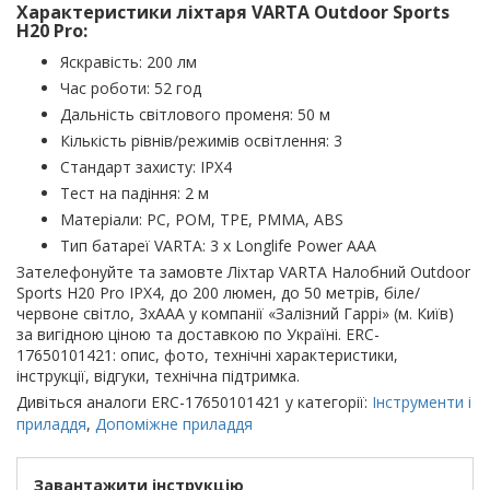
Характеристики ліхтаря VARTA Outdoor Sports
H20 Pro:
Яскравість: 200 лм
Час роботи: 52 год
Дальність світлового променя: 50 м
Кількість рівнів/режимів освітлення: 3
Стандарт захисту: IPX4
Тест на падіння: 2 м
Матеріали: PC, POM, TPE, PMMA, ABS
Тип батареї VARTA: 3 x Longlife Power AAA
Зателефонуйте та замовте Ліхтар VARTA Налобний Outdoor
Sports H20 Pro IPX4, до 200 люмен, до 50 метрів, біле/
червоне світло, 3хААА у компанії «Залізний Гаррі» (м. Київ)
за вигідною ціною та доставкою по Україні. ERC-
17650101421: опис, фото, технічні характеристики,
інструкції, відгуки, технічна підтримка.
Дивіться аналоги ERC-17650101421 у категорії:
Інструменти і
приладдя
,
Допоміжне приладдя
Завантажити інструкцію