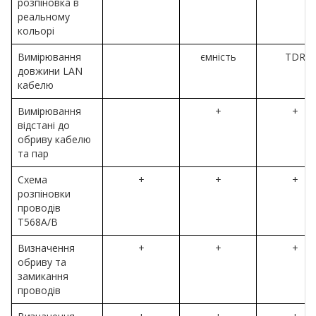
розпіновка в
реальному
кольорі
Вимірювання
ємність
TDR
довжини LAN
кабелю
Вимірювання
+
+
відстані до
обриву кабелю
та пар
Схема
+
+
+
розпіновки
проводів
T568A/B
Визначення
+
+
+
обриву та
замикання
проводів