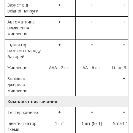
Захист від
+
+
+
вхідної напруги
Автоматичне
+
+
+
вимкнення
живлення
Індикатор
+
+
+
низького заряду
батарей
Живлення
AAA - 2 шт
AA - 6 шт
Li-Ion 3.12
Зовнішнє
+
джерело
живлення
Комплект постачання:
Тестер кабелю
+
+
+
Ідентифікатор
1 шт
1 шт (№ 1)
Smart 1 ш
схеми