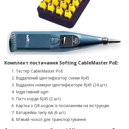
Комплект постачання Softing CableMaster PoE:
Тестер CableMaster PoE
Віддалений ідентифікатор схеми RJ45
Віддалені номерні ідентифікатори RJ45 (24 шт)
Індуктивний щуп
Патч-корди RJ45 (2 шт)
Картка з QR-кодом із посиланням на інструкцію
Батарейки типу АА (6 шт)
М'який чохол для транспортування