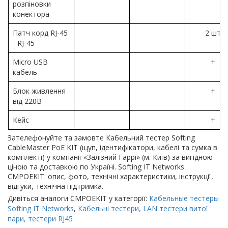
розпіновки
конектора
Патч корд RJ-45
2 шт
- RJ-45
Micro USB
+
кабель
Блок живлення
+
від 220В
Кейс
+
Зателефонуйте та замовте Кабельний тестер Softing
CableMaster PoE KIT (щуп, ідентифікатори, кабелі та сумка в
комплекті) у компанії «Залізний Гаррі» (м. Київ) за вигідною
ціною та доставкою по Україні. Softing IT Networks
CMPOEKIT: опис, фото, технічні характеристики, інструкції,
відгуки, технічна підтримка.
Дивіться аналоги CMPOEKIT у категорії:
Кабельные тестеры
Softing IT Networks
,
Кабельні тестери, LAN тестери витої
пари, тестери RJ45