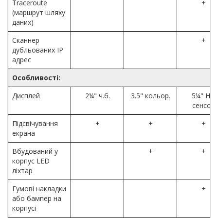
Traceroute
+
(маршрут шляху
даних)
Сканнер
+
дубльованих IP
адрес
Особливості:
Дисплей
2¼" ч.б.
3.5" кольор.
5¼" HD
сенсор
Підсвічування
+
+
+
екрана
Вбудований у
+
+
корпус LED
ліхтар
Гумові накладки
+
або бампер на
корпусі