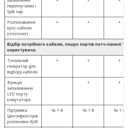
Визначення
+
+
+
переплутаних і
Split пар
Розпізнавання
+
+
+
крос-кабелю
(crossover)
Відбір потрібного кабелю, пошук портів патч-панелі т
користувача:
Тональний
+
+
+
генератор для
відбору кабелю
Функція
+
+
запалювання
LED порту
комутатора
Підтримка
№ 1-8
№ 1-8
№ 1-8
ідентифікаторів
розпіновки RJ45