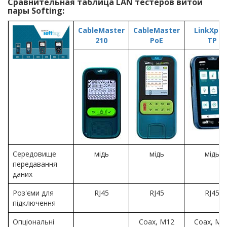
Cравнительная таблица LAN тестеров витой
пары Softing:
CableMaster
CableMaster
LinkXper
210
PoE
TP
Середовище
мідь
мідь
мідь
передавання
даних
Роз'єми для
RJ45
RJ45
RJ45
підключення
Опціональні
Coax, M12
Coax, M1