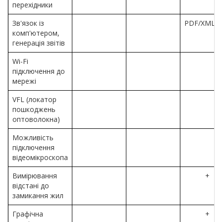
перехідники
Зв'язок із
PDF/XML/C
комп'ютером,
генерація звітів
Wi-Fi
підключення до
мережі
VFL (локатор
пошкоджень
оптоволокна)
Можливість
підключення
відеомікроскопа
Вимірювання
+
відстані до
замикання жил
Графічна
+