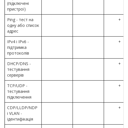
(підключені
пристрої)
Ping - тест на
+
одну або список
адрес
IPv4 і IPv6 -
+
підтримка
протоколів
DHCP/DNS -
+
тестування
серверів
TCP/UDP -
+
тестування
підключення
CDP/LLDP/NDP
+
і VLAN -
ідентифікація