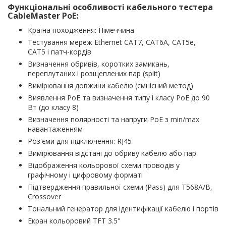
Функціональні особливості кабельного тестера
CableMaster PoE:
Країна походження: Німеччина
Тестування мереж Ethernet CAT7, CAT6A, CAT5e,
CAT5 і патч-кордів
Визначення обривів, коротких замикань,
переплутаних і розщеплених пар (split)
Вимірювання довжини кабелю (ємнісний метод)
Виявлення PoE та визначення типу і класу PoE до 90
Вт (до класу 8)
Визначення полярності та напруги PoE з min/max
навантаженням
Роз'єми для підключення: RJ45
Вимірювання відстані до обриву кабелю або пар
Відображення кольорової схеми проводів у
графічному і цифровому форматі
Підтвердження правильної схеми (Pass) для T568A/B,
Crossover
Тональний генератор для ідентифікації кабелю і портів
Екран кольоровий TFT 3.5"