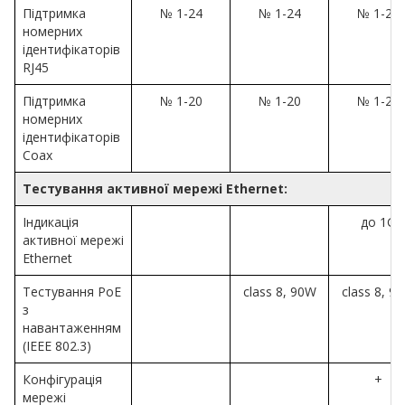
Підтримка
№ 1-24
№ 1-24
№ 1-24
номерних
ідентифікаторів
RJ45
Підтримка
№ 1-20
№ 1-20
№ 1-20
номерних
ідентифікаторів
Coax
Тестування активної мережі Ethernet:
Індикація
до 1G
активної мережі
Ethernet
Тестування PoE
class 8, 90W
class 8, 9
з
навантаженням
(IEEE 802.3)
Конфігурація
+
мережі