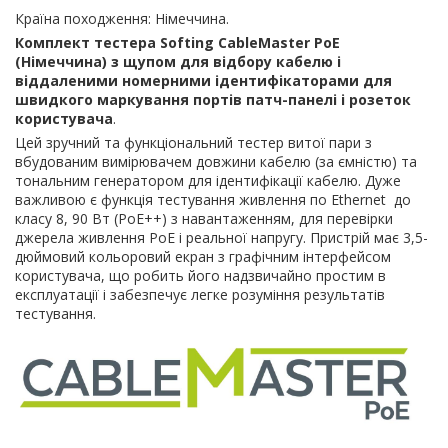
Країна походження: Німеччина.
Комплект тестера Softing CableMaster PoE
(Німеччина) з щупом для відбору кабелю і
віддаленими номерними ідентифікаторами для
швидкого маркування портів патч-панелі і розеток
користувача
.
Цей зручний та функціональний тестер витої пари з
вбудованим вимірювачем довжини кабелю (за ємністю) та
тональним генератором для ідентифікації кабелю. Дуже
важливою є функція тестування живлення по Ethernet до
класу 8, 90 Вт (PoE++) з навантаженням, для перевірки
джерела живлення PoE і реальної напругу. Пристрій має 3,5-
дюймовий кольоровий екран з графічним інтерфейсом
користувача, що робить його надзвичайно простим в
експлуатації і забезпечує легке розуміння результатів
тестування.