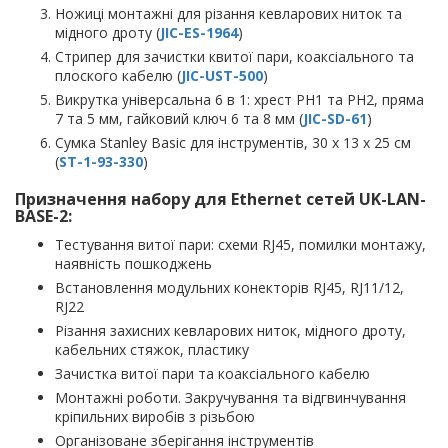
Ножиці монтажні для різання кевларових ниток та
мідного дроту (
JIC-ES-1964
)
Стрипер для зачистки квитої пари, коаксіального та
плоского кабелю (
JIC-UST-500
)
Викрутка універсальна 6 в 1: хрест PH1 та PH2, пряма
7 та 5 мм, гайковий ключ 6 та 8 мм (
JIC-SD-61
)
Сумка Stanley Basic для інструментів, 30 x 13 x 25 см
(
ST-1-93-330
)
Призначення набору для Ethernet сетей UK-LAN-
BASE-2:
Тестування витої пари: схеми RJ45, помилки монтажу,
наявність пошкоджень
Встановлення модульних конекторів RJ45, RJ11/12,
RJ22
Різання захисних кевларових ниток, мідного дроту,
кабельних стяжок, пластику
Зачистка витої пари та коаксіального кабелю
Монтажні роботи. Закручування та відгвинчування
кріпильних виробів з різьбою
Організоване зберігання інструментів