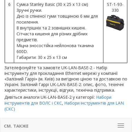
6
Сумка Stanley Basic (30 x 25 x 13 см)
ST-1-93-
Зручні ручки.
330
Дно із спіненої гуми товщиною 6 мм для
посилення.
8 внутрішніх та 2 зовнішніх кишені.
Сітчаста кишеня для різних дрібних
предметів.
Міцна зносостійка нейлонова тканина
600D.
Габарити: 30 x 25 x 13 см
Зателефонуйте та замовте UK-LAN-BASE-2 - Набір
інструменту для прокладання Ethernet мережі у компанії
«Залізний Гаррі» (м. Київ) за вигідною ціною та доставкою по
Україні. Залізний Гаррі UK-LAN-BASE-2: опис, фото, технічні
характеристики, інструкції, відгуки, технічна підтримка.
Дивіться аналоги UK-LAN-BASE-2 у категорії:
Набори
інструментів для ВОЛС і СКС
,
Набори інструментів для LAN
(СКС)
СМ. ТАКЖЕ
Мен