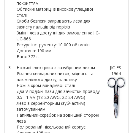
покриттям
Обтискні матриці із високовуглецевої
сталі
Скоби безпеки закривають леза для
захисту пальців від порізів
Змінні леза доступні для замовлення: JIC-
UC-866
Ресурс інструменту: 10 000 обтисків
Довжина: 190 мм.
Вага: 372 г.
3
Ножиці електрика з зазубреним лезом
JIC-ES-
Різання кевларових ниток, мідного та
1964
алюмінієвого дроту, пластику
Ножі з хром-ванадієвої сталі
Два V-подібні пази для зачистки проводу
0.5 - 1 мм (18-20 AWG, 22-24 AWG)
Лезо з серрейторним (зубчастим)
заточуванням
Напильник-скребок на зовнішній стороні
леза
Полірований нікельований корпус
Довжина 135 мм