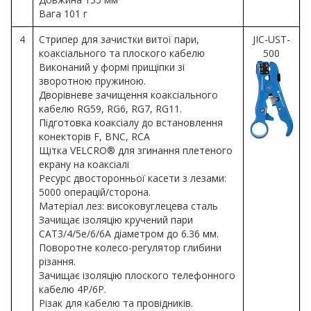
Вага 101 г
4
Стрипер для зачистки витої пари,
JIC-UST-
коаксіального та плоского кабелю
500
Виконаний у формі прищіпки зі
зворотною пружиною.
Дворівневе зачищення коаксіального
кабелю RG59, RG6, RG7, RG11.
Підготовка коаксіалу до встановлення
конекторів F, BNC, RCA
Щітка VELCRO® для згинання плетеного
екрану на коаксіалі
Ресурс двосторонньої касети з лезами:
5000 операцій/сторона.
Матеріал лез: високовуглецева сталь
Зачищає ізоляцію кручений пари
CAT3/4/5е/6/6A діаметром до 6.36 мм.
Поворотне колесо-регулятор глибини
різання.
Зачищає ізоляцію плоского телефонного
кабелю 4P/6P.
Різак для кабелю та провідників.