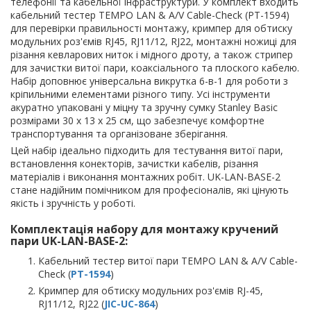
телефонії та кабельної інфраструктури. У комплект входить
кабельний тестер TEMPO LAN & A/V Cable-Check (PT-1594)
для перевірки правильності монтажу, кримпер для обтиску
модульних роз'ємів RJ45, RJ11/12, RJ22, монтажні ножиці для
різання кевларових ниток і мідного дроту, а також стрипер
для зачистки витої пари, коаксіального та плоского кабелю.
Набір доповнює універсальна викрутка 6-в-1 для роботи з
кріпильними елементами різного типу. Усі інструменти
акуратно упаковані у міцну та зручну сумку Stanley Basic
розмірами 30 x 13 x 25 см, що забезпечує комфортне
транспортування та організоване зберігання.
Цей набір ідеально підходить для тестування витої пари,
встановлення конекторів, зачистки кабелів, різання
матеріалів і виконання монтажних робіт. UK-LAN-BASE-2
стане надійним помічником для професіоналів, які цінують
якість і зручність у роботі.
Комплектація набору для монтажу кручений
пари UK-LAN-BASE-2:
Кабельний тестер витої пари TEMPO LAN & A/V Cable-
Check (
PT-1594
)
Кримпер для обтиску модульних роз'ємів RJ-45,
RJ11/12, RJ22 (
JIC-UC-864
)