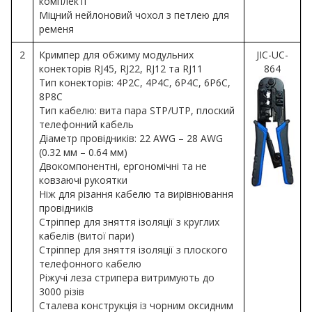
комплекті
Міцний нейлоновий чохол з петлею для
ременя
2
Кримпер для обжиму модульних
JIC-UC-
конекторів RJ45, RJ22, RJ12 та RJ11
864
Тип конекторів: 4P2C, 4P4C, 6P4C, 6P6C,
8P8C
Тип кабелю: вита пара STP/UTP, плоский
телефонний кабель
Діаметр провідників: 22 AWG – 28 AWG
(0.32 мм – 0.64 мм)
Двокомпонентні, ергономічні та не
ковзаючі рукоятки
Ніж для різання кабелю та вирівнювання
провідників
Стріппер для зняття ізоляції з круглих
кабелів (витої пари)
Стріппер для зняття ізоляції з плоского
телефонного кабелю
Ріжучі леза стрипера витримують до
3000 різів
Сталева конструкція із чорним оксидним