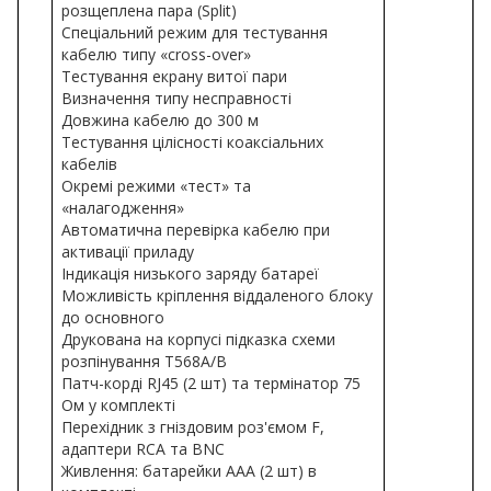
розщеплена пара (Split)
Спеціальний режим для тестування
кабелю типу «cross-over»
Тестування екрану витої пари
Визначення типу несправності
Довжина кабелю до 300 м
Тестування цілісності коаксіальних
кабелів
Окремі режими «тест» та
«налагодження»
Автоматична перевірка кабелю при
активації приладу
Індикація низького заряду батареї
Можливість кріплення віддаленого блоку
до основного
Друкована на корпусі підказка схеми
розпінування T568A/B
Патч-корді RJ45 (2 шт) та термінатор 75
Ом у комплекті
Перехідник з гніздовим роз'ємом F,
адаптери RCA та BNC
Живлення: батарейки ААА (2 шт) в