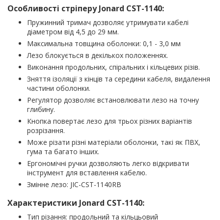
Особливості стріперу
Jonard CST-1140:
Пружинний тримач дозволяє утримувати кабелі
діаметром від 4,5 до 29 мм.
Максимальна товщина оболонки: 0,1 - 3,0 мм
Лезо блокується в декількох положеннях.
Виконання продольних, спіральних і кільцевих різів.
Зняття ізоляції з кінців та середини кабеля, видалення
частини оболонки.
Регулятор дозволяє встановлювати лезо на точну
глибину.
Кнопка повертає лезо для трьох різних варіантів
розрізання.
Може різати різні матеріали оболонки, такі як ПВХ,
гума та багато інших.
Ергономічні ручки дозволяють легко відкривати
інструмент для вставлення кабелю.
Змінне лезо: JIC-CST-1140RB
Характеристики Jonard CST-1140:
Тип різання: продольний та кільцьовий