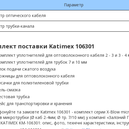
Параметр
тр оптического кабеля
тр трубки-канала
лект поставки Katimex 106301
омплект уплотнителей для оптоволоконного кабеля 2 - 3 и 3 - 4
омплект уплотнителей для трубок 7 и 10 мм
лок подачи сжатого воздуха
ожницы для оптоволоконного кабеля
усачки для полиэтиленовой трубки
ель-смазка
естовая трубка
ейс для транспортировки и хранения
онуйте та замовте Katimex 106301 - комплект серии X-Blow micr
в микротрубки (Ø каб 2-4мм; Ø тр. 7/10 мм) у компанії «Залізний Г
. KATIMEX KM-106301: опис, фото, технічні характеристики, інструкц