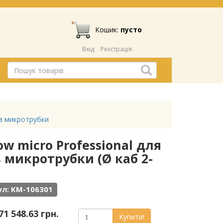
Кошик:
пусто
Вхід
Реєстрація
 в микротрубки
w micro Professional для
 микротрубки (Ø каб 2-
л: KM-106301
71 548.63 грн.
Купити!