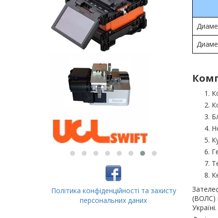
Диаме
Диаме
Комп
К
К
Б
Н
К
Г
Т
К
Зателеф
Політика конфіденційності та захисту
(ВОЛС) 
персональних даних
Україні