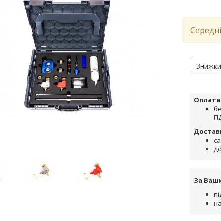
Середні
Знижк
Оплата
бе
ПД
Достав
са
до
За Ваш
пі
на