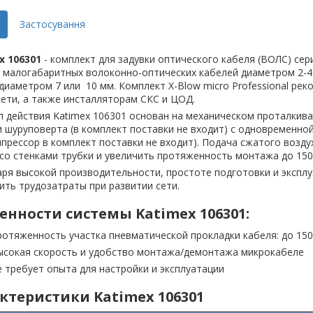
Застосування
x 106301
- комплект для задувки оптического кабеля (ВОЛС) сери
и малогабаритных волоконно-оптических кабелей диаметром 2-
диаметром 7 или 10 мм. Комплект X-Blow micro Professional р
ети, а также инсталляторам СКС и ЦОД.
 действия Katimex 106301 основан на механическом проталкива
шуруповерта (в комплект поставки не входит) с одновременной
мпрессор в комплект поставки не входит). Подача сжатого воз
со стенками трубки и увеличить протяженность монтажа до 150
ря высокой производительности, простоте подготовки и эксплу
ть трудозатраты при развитии сети.
енности системы Katimex 106301:
ротяженность участка пневматической прокладки кабеля: до 150
ысокая скорость и удобство монтажа/демонтажа микрокабеле
е требует опыта для настройки и эксплуатации
ктеристики Katimex 106301