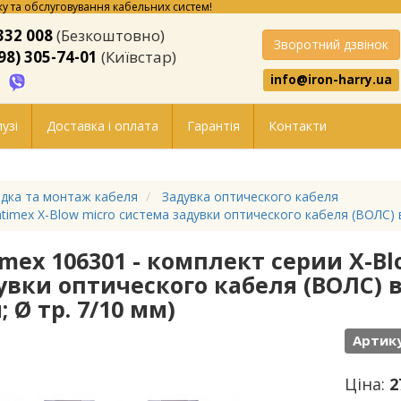
у та обслуговування кабельних систем!
332 008
(Безкоштовно)
Зворотний дзвінок
98) 305-74-01
(Київстар)
info@iron-harry.ua
узі
Доставка і оплата
Гарантія
Контакти
дка та монтаж кабеля
Задувка оптического кабеля
timex X-Blow micro система задувки оптического кабеля (ВОЛС)
imex 106301 - комплект серии X-Blo
увки оптического кабеля (ВОЛС) в
 Ø тр. 7/10 мм)
Артику
Ціна:
2