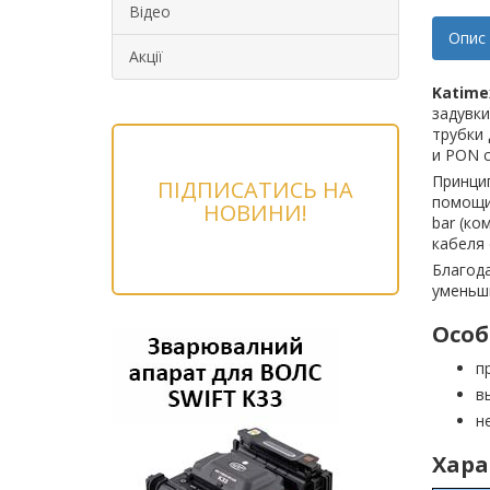
Відео
Опис
Акції
Katime
задувк
трубки 
и PON с
Принцип
ПІДПИСАТИСЬ НА
помощи 
НОВИНИ!
bar (ко
кабеля 
Благода
уменьши
Особ
п
в
н
Хара