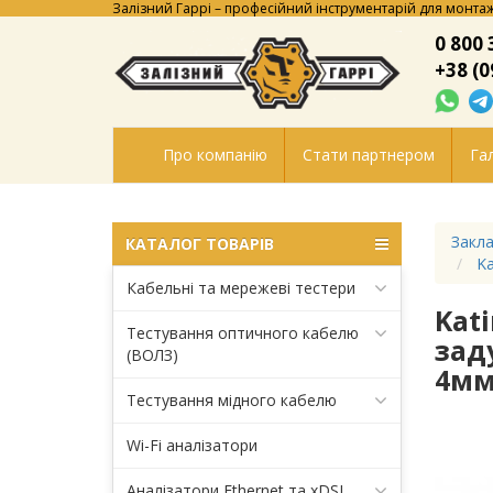
Залізний Гаррі – професійний інструментарій для монтаж
0 800 
+38 (0
Про компанію
Стати партнером
Гал
Закла
КАТАЛОГ ТОВАРІВ
Ka
Кабельні та мережеві тестери
Kat
Тестування оптичного кабелю
зад
(ВОЛЗ)
4мм;
Тестування мідного кабелю
Wi-Fi аналізатори
Аналізатори Ethernet та xDSL