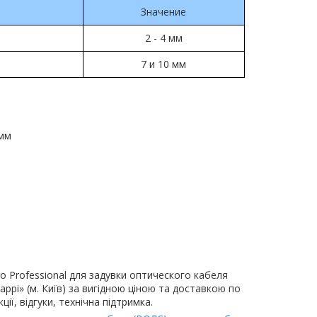
Значение
2 - 4 мм
7 и 10 мм
 мм
o Professional для задувки оптического кабеля
аррі» (м. Київ) за вигідною ціною та доставкою по
ії, відгуки, технічна підтримка.