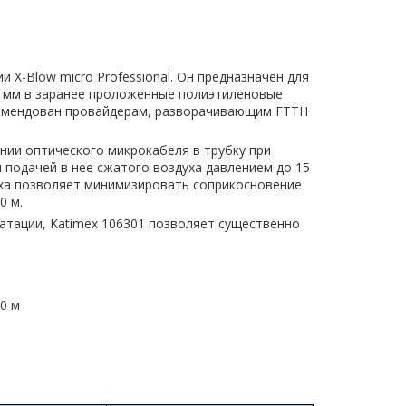
и X-Blow micro Professional. Он предназначен для
4 мм в заранее проложенные полиэтиленовые
екомендован провайдерам, разворачивающим FTTH
нии оптического микрокабеля в трубку при
 подачей в нее сжатого воздуха давлением до 15
духа позволяет минимизировать соприкосновение
0 м.
атации, Katimex 106301 позволяет существенно
0 м