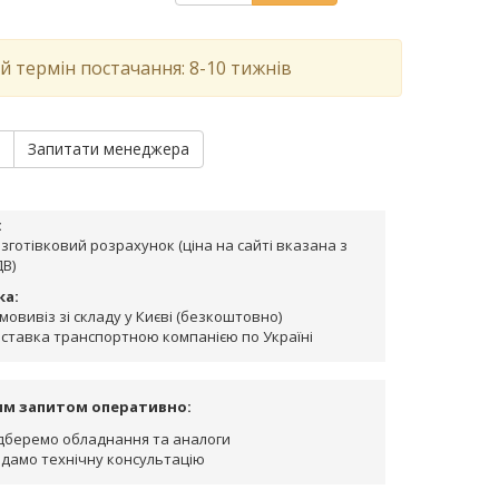
й термін постачання: 8-10 тижнів
и
Запитати менеджера
:
зготівковий розрахунок (ціна на сайті вказана з
В)
ка:
мовивіз зі складу у Києві (безкоштовно)
ставка транспортною компанією по Україні
им запитом оперативно:
дберемо обладнання та аналоги
дамо технічну консультацію