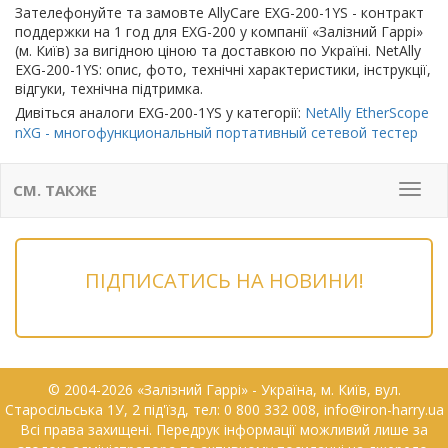
Зателефонуйте та замовте AllyCare EXG-200-1YS - контракт
поддержки на 1 год для EXG-200 у компанії «Залізний Гаррі»
(м. Київ) за вигідною ціною та доставкою по Україні. NetAlly
EXG-200-1YS: опис, фото, технічні характеристики, інструкції,
відгуки, технічна підтримка.
Дивіться аналоги EXG-200-1YS у категорії:
NetAlly EtherScope
nXG - многофункциональный портативный сетевой тестер
СМ. ТАКЖЕ
Мен
ПІДПИСАТИСЬ НА НОВИНИ!
© 2004-2026 «Залізний Гаррі» - Українa, м. Київ, вул.
Старосільська 1У, 2 під'їзд, тел: 0 800 332 008, info@iron-harry.ua
Всі права захищені. Передрук інформації можливий лише за