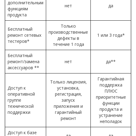
дополнительным
нет
да
функциям
продукта
Только
Бесплатный
производственные
ремонт сетевых
1 или 3 года*
дефекты в
тестеров*
течение 1 года
Бесплатный
ремонт/замена
нет
да**
аксессуаров **
Гарантийная
Только лицензия,
поддержка
Доступ к
установка,
ПЛЮС
оперативной
регистрация,
приоритетные
группе
запуск
функции
технической
приложения и
продукта и
поддержки
гарантийный
устранение
ремонт
неполадок
Доступ к базе
да
да