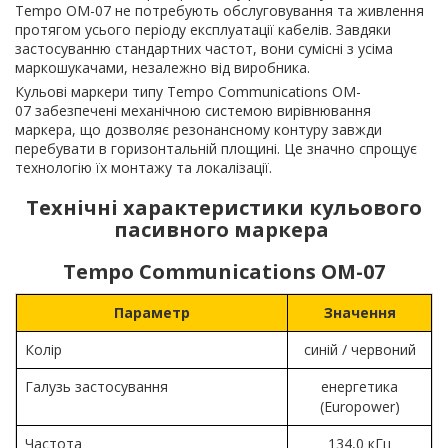
Tempo OM-07 не потребують обслуговування та живлення
протягом усього періоду експлуатації кабелів. Завдяки
застосуванню стандартних частот, вони сумісні з усіма
маркошукачами, незалежно від виробника.
Кульові маркери типу Tempo Communications OM-
07 забезпечені механічною системою вирівнювання
маркера, що дозволяє резонансному контуру завжди
перебувати в горизонтальній площині. Це значно спрощує
технологію їх монтажу та локалізації.
Технічні характеристики кульового
пасивного маркера
Tempo Communications OM-07
Параметр
Значення
Колір
синій / червоний
Галузь застосування
енергетика
(Europower)
Частота
134,0 кГц