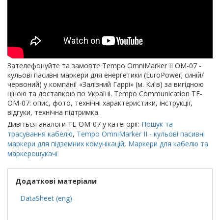
Зателефонуйте та замовте Tempo OmniMarker II OM-07 -
кульові пасивні маркери для енергетики (EuroPower; синій/
червоний) у компанії «Залізний Гаррі» (м. Київ) за вигідною
ціною та доставкою по Україні. Tempo Communication TE-
OM-07: опис, фото, технічні характеристики, інструкції,
відгуки, технічна підтримка.
Дивіться аналоги TE-OM-07 у категорії:
Пошук та
трасування кабелю
,
Tempo OmniMarker II - кульові пасивні
маркери для підземних комунікацій
,
Маркери для кабелю та
маркерошукачі
Додаткові матеріали
DataSheet (eng)