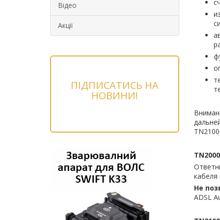
с
Відео
и
с
Акції
а
р
ф
о
т
ПІДПИСАТИСЬ НА
т
НОВИНИ!
Внимани
дальней
TN2100)
TN2000
Ответн
кабеля в
Не поз
ADSL Au