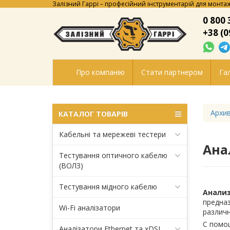
Залізний Гаррі – професійний інструментарій для монтаж
0 800 
+38 (0
Про компанію
Стати партнером
Гал
Архи
КАТАЛОГ ТОВАРІВ
Кабельні та мережеві тестери
Ана
Тестування оптичного кабелю
(ВОЛЗ)
Тестування мідного кабелю
Анализ
предназ
Wi-Fi аналізатори
различн
С помощ
Аналізатори Ethernet та xDSL