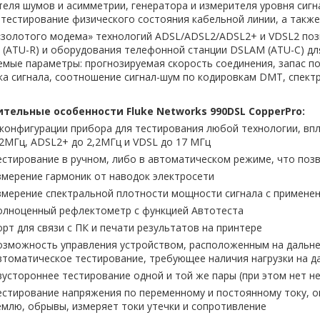
еля шумов и асимметрии, генератора и измерителя уровня сигн
тестирование физического состояния кабельной линии, а также
«золотого модема» технологий ADSL/ADSL2/ADSL2+ и VDSL2 по
 (ATU-R) и оборудования телефонной станции DSLAM (ATU-C) дл
мые параметры: прогнозируемая скорость соединения, запас по
а сигнала, соотношение сигнал-шум по кодировкам DMT, спектра
тельные особенности Fluke Networks 990DSL CopperPro:
 конфигурации прибора для тестирования любой технологии, впл
.2МГц, ADSL2+ до 2,2МГц и VDSL до 17 МГц
естирование в ручном, либо в автоматическом режиме, что позв
змерение гармоник от наводок электросети
змерение спектральной плотности мощности сигнала с примене
олноценный рефлектометр с функцией Автотеста
орт для связи с ПК и печати результатов на принтере
озможность управления устройством, расположенным на дальне
втоматическое тестирование, требующее наличия нагрузки на д
вустороннее тестирование одной и той же пары (при этом нет н
естирование напряжения по переменному и постоянному току, о
емлю, обрывы, измеряет токи утечки и сопротивление