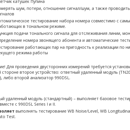
чётчик катушек Пупина
змерять шум, потери, отношение сигнал/шум, а также проводит
игналов
втоматическое тестирование набора номера совместимо с самы
аботающих в тональном режиме.
ункция подачи тонального сигнала для отслеживания линии, мо
пределение номера звонящего абонента и автоматические тест
естирование работающих пар на пригодность к реализации по ни
екущего режима работы
е! Для проведения двусторонних измерений требуется установ
 стороне второе устройство: ответный удаленный модуль (TN20
, либо второй анализатор 990DSL.
ый удаленный модуль (стандартный) – выполняет базовое тести
месте с 990DSL Series I и II.
воляет
выполнять тестирование WB Noise/Level, WB Longitudinal
to Test.