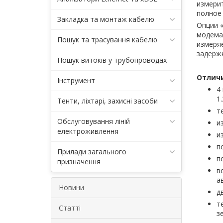
измерит
полное 
Закладка та монтаж кабелю
Опции 
модема
Пошук та трасування кабелю
измеряе
задержк
Пошук витоків у трубопроводах
Отличи
Інструмент
4
1
Тенти, ліхтарі, захисні засоби
т
Обслуговування ліній
и
електроживлення
и
п
Прилади загального
п
призначення
в
а
Новини
д
т
Статті
з