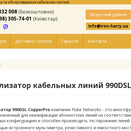
у та обслуговування кабельних систем!
332 008
(Безкоштовно)
Зворотний дзвінок
98) 305-74-01
(Київстар)
info@iron-harry.ua
узі
Доставка і оплата
Гарантія
Контакти
в
лизатор кабельных линий 990DSL 
атор 990DSL CopperPro
компании Fluke Networks - это многоф
наченный для квалификации абонентских линий на соответствие
ых конфигурациях и способен производить тестирование линий 
ью встроенного мультиметра, резистивного и емкостного мост