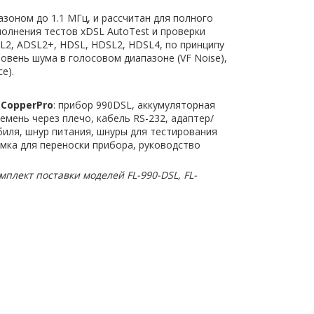
оном до 1.1 МГц, и рассчитан для полного
ыполнения тестов xDSL AutoTest и проверки
L2, ADSL2+, HDSL, HDSL2, HDSL4, по принципу
вень шума в голосовом диапазоне (VF Noise),
e).
 CopperPro
: прибор 990DSL, аккумуляторная
емень через плечо, кабель RS-232, адаптер/
иля, шнур питания, шнуры для тестирования
умка для переноски прибора, руководство
лект поставки моделей FL-990-DSL, FL-