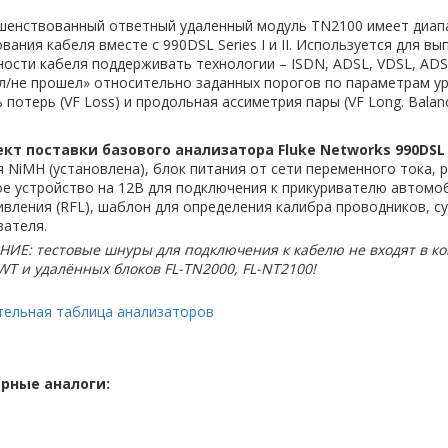
шенствованный ответный удаленный модуль TN2100 имеет диапаз
вания кабеля вместе с 990DSL Series I и II. Используется для в
ости кабеля поддерживать технологии – ISDN, ADSL, VDSL, ADS
/не прошел» относительно заданных порогов по параметрам уро
 потерь (VF Loss) и продольная ассиметрия пары (VF Long. Balanc
кт поставки базового анализатора Fluke Networks 990DSL
 NiMH (установлена), блок питания от сети переменного тока, р
е устройство на 12В для подключения к прикуривателю автомоб
вления (RFL), шаблон для определения калибра проводников, с
вателя.
Е: тестовые шнуры для подключения к кабелю не входят в комп
T и удалённых блоков FL-TN2000, FL-NT2100!
тельная таблица анализаторов
рные аналоги: