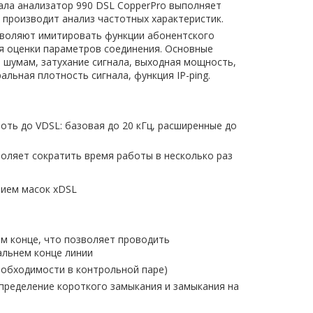
ала анализатор 990 DSL CopperPro выполняет
 производит анализ частотных характеристик.
зволяют имитировать функции абонентского
я оценки параметров соединения. Основные
 шумам, затухание сигнала, выходная мощность,
льная плотность сигнала, функция IP-ping.
оть до VDSL: базовая до 20 кГц, расширенные до
оляет сократить время работы в несколько раз
нием масок xDSL
м конце, что позволяет проводить
альнем конце линии
еобходимости в контрольной паре)
пределение короткого замыкания и замыкания на