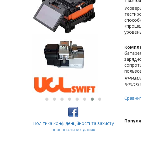
TN2100
Усовер
тестиро
способн
«прошел
уровень
Компле
батарея
зарядно
сопроти
пользо
ВНИМАНИ
990DSLW
Сравни
Популя
Політика конфіденційності та захисту
персональних даних