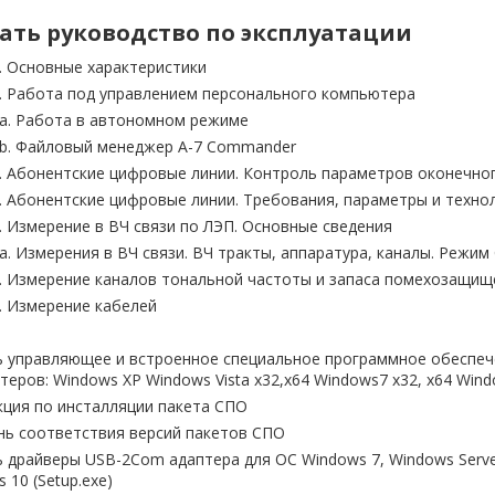
ать руководство по эксплуатации
. Основные характеристики
2. Работа под управлением персонального компьютера
2a. Работа в автономном режиме
2b. Файловый менеджер А-7 Commander
3. Абонентские цифровые линии. Контроль параметров оконечно
. Абонентские цифровые линии. Требования, параметры и техн
. Измерение в ВЧ связи по ЛЭП. Основные сведения
а. Измерения в ВЧ связи. ВЧ тракты, аппаратура, каналы. Режим
6. Измерение каналов тональной частоты и запаса помехозащищ
. Измерение кабелей
 управляющее и встроенное специальное программное обеспече
еров: Windows XP Windows Vista x32,x64 Windows7 x32, x64 Wind
кция по инсталляции пакета СПО
нь соответствия версий пакетов СПО
 драйверы USB-2Com адаптера для ОС Windows 7, Windows Server 
 10 (Setup.exe)