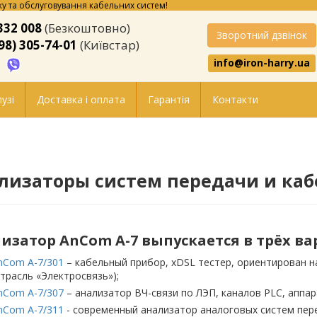
у та обслуговування кабельних систем!
332 008
(Безкоштовно)
Зворотний дзвінок
98) 305-74-01
(Київстар)
info@iron-harry.ua
узі
Доставка і оплата
Гарантія
Контакти
лизаторы систем передачи и каб
изатор AnCom A-7 выпускается в трёх ва
nCom A-7/301
– кабельный прибор, xDSL тестер, ориентирован н
отрасль «Электросвязь»);
nCom A-7/307
– анализатор ВЧ-связи по ЛЭП, каналов PLC, аппар
nCom A-7/311
- современный анализатор аналоговых систем пере