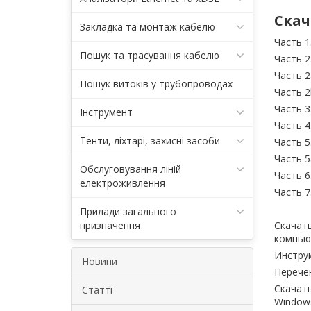
Скач
Закладка та монтаж кабелю
Часть 1
Пошук та трасування кабелю
Часть 
Часть 
Пошук витоків у трубопроводах
Часть 
Часть 
Інструмент
Часть 4
Тенти, ліхтарі, захисні засоби
Часть 5
Часть 5
Обслуговування ліній
Часть 
електроживлення
Часть 7
Прилади загального
призначення
Скачать
компьют
Инстру
Новини
Перече
Скачать
Статті
Windows