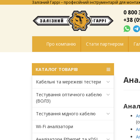
Залізний Гаррі – професійний інструментарій для монтаж
0 800 
+38 (0
Про компанію
Стати партнером
Гал
КАТАЛОГ ТОВАРІВ
Ана
Кабельні та мережеві тестери
Тестування оптичного кабелю
(ВОЛЗ)
Анал
Тестування мідного кабелю
A
(
Wi-Fi аналізатори
A
A
Аналізатори Ethernet та xDSL