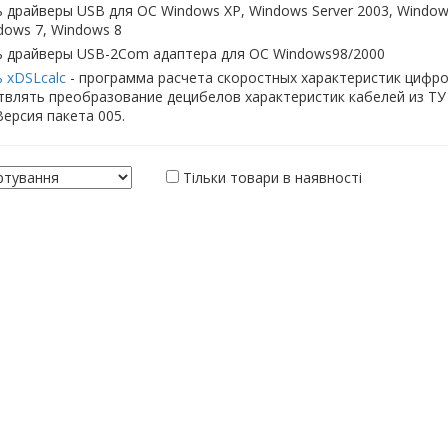
 драйверы USB для ОС Windows XP, Windows Server 2003, Windows 
dows 7, Windows 8
ь драйверы USB-2Com адаптера для ОС Windows98/2000
 xDSLcalc
- программа расчета скоростных характеристик цифро
твлять преобразование децибелов характеристик кабелей из ТУ
Версия пакета 005.
Тільки товари в наявності