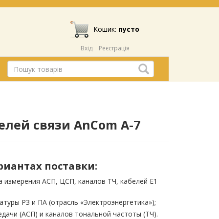
Кошик:
пусто
Вхід
Реєстрація
елей связи AnCom A-7
риантах поставки:
а измерения АСП, ЦСП, каналов ТЧ, кабелей E1
атуры РЗ и ПА (отрасль «Электроэнергетика»);
дачи (АСП) и каналов тональной частоты (ТЧ).