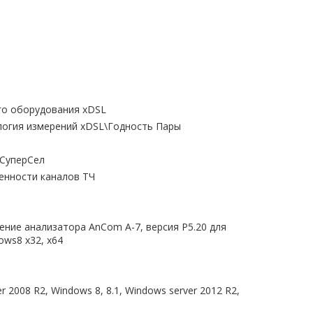
го оборудования xDSL
ология измерений xDSL\Годность Пары
 СуперСел
енности каналов ТЧ
ние анализатора AnCom A-7, версия P5.20 для
ows8 x32, x64
2008 R2, Windows 8, 8.1, Windows server 2012 R2,