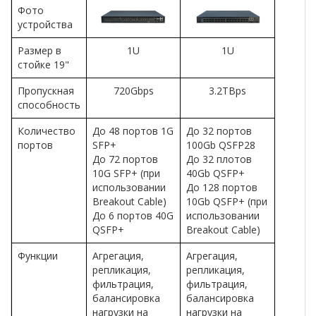
Фото
устройства
Размер в
1U
1U
стойке 19"
Пропускная
720Gbps
3.2TBps
способность
Количество
До 48 портов 1G
До 32 портов
портов
SFP+
100Gb QSFP28
До 72 портов
До 32 плотов
10G SFP+ (при
40Gb QSFP+
использовании
До 128 портов
Breakout Cable)
10Gb QSFP+ (при
До 6 портов 40G
использовании
QSFP+
Breakout Cable)
Функции
Агрегация,
Агрегация,
репликация,
репликация,
фильтрация,
фильтрация,
балансировка
балансировка
нагрузки на
нагрузки на