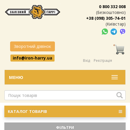
0 800 332 008
(Безкоштовно)
+38 (098) 305-74-01
(Київстар)
Зворотний дзвінок
info@iron-harry.ua
Вхід
Реєстрація
МЕНЮ
Меню
КАТАЛОГ ТОВАРІВ
ФІЛЬТРИ