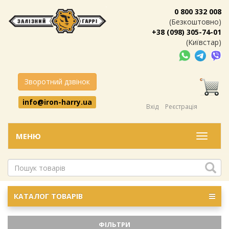
0 800 332 008
(Безкоштовно)
+38 (098) 305-74-01
(Київстар)
Зворотний дзвінок
info@iron-harry.ua
Вхід
Реєстрація
МЕНЮ
Меню
КАТАЛОГ ТОВАРІВ
ФІЛЬТРИ