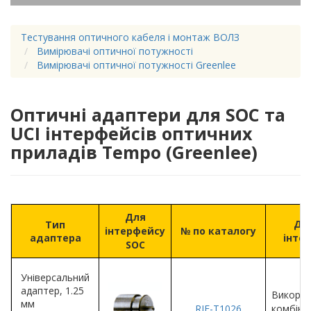
Тестування оптичного кабеля і монтаж ВОЛЗ
Вимірювачі оптичної потужності
Вимірювачі оптичної потужності Greenlee
Оптичні адаптери для SOC та
UCI інтерфейсів оптичних
приладів Tempo (Greenlee)
Для
Для
Тип
інтерфейсу
№ по каталогу
адаптера
інте
SOC
Універсальний
адаптер, 1.25
Викорис
мм
RIF-T1026
комбіно