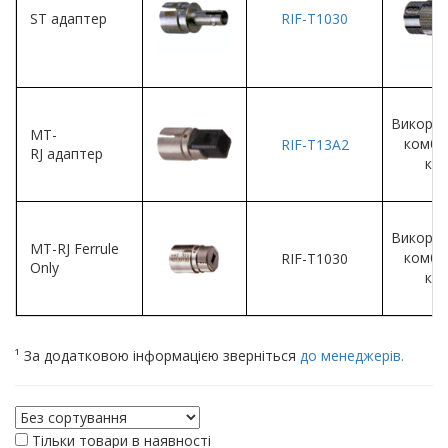
ST адаптер
RIF-T1030
Викорис
MT-
комбі
RIF-T13A2
RJ адаптер
каб
Викорис
MT-RJ Ferrule
комбі
RIF-T1030
Only
каб
¹ За додатковою інформацією зверніться
до менеджерів.
Тільки товари в наявності