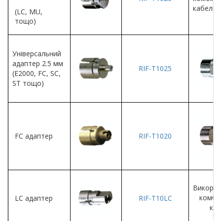
кабель¹
(LC, MU,
тощо)
Універсальний
адаптер 2.5 мм
RIF-T1025
(Е2000, FC, SC,
ST тощо)
FC адаптер
RIF-Т1020
Викорис
комбі
LC адаптер
RIF-Т10LC
каб