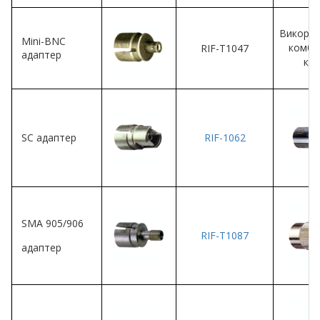
Викорис
Mini-BNC
комбі
RIF-T1047
адаптер
каб
SC адаптер
RIF-1062
SMA 905/906
RIF-T1087
адаптер