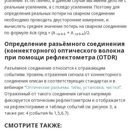
усиление. Естественно, в данном случае мы имеем дело не с
реальным усилением, а с псевдо усилением. Поэтому для
определения реальных потери на сварном соединении
необходимо проводить двусторонние измерение, и
вычислять среднее значение потерь на сварном соединении
по формуле Асв сред = (А
+ А
)/2.
св А-Б
св Б-А
Определение разь
ё
много соединения
(коннекторного) оптического волокна
при помощи рефлектометра (OTDR)
Разъёмное соединение относится к отражающим
событиям. Уровень отражения сигнала от коннекторного
соединения описан в соответствующих стандартах и в
вебинаре “
Оптические разъемы: типы, установка, чистка
”.
Отраженный от такого соединения сигнал напрямую
фиксируется оптическим рефлектометром и отображается
на рефлектограмме и таблице событий см. рисунок 3, а
также рис 4 (события № 1,5,6,7).
СМОТРИТЕ ТАКЖЕ: