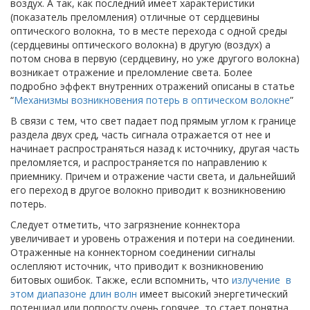
воздух. А так, как последний имеет характеристики
(показатель преломления) отличные от сердцевины
оптического волокна, то в месте перехода с одной среды
(сердцевины оптического волокна) в другую (воздух) а
потом снова в первую (сердцевину, но уже другого волокна)
возникает отражение и преломление света. Более
подробно эффект внутренних отражений описаны в статье
“
Механизмы возникновения потерь в оптическом волокне
”
В связи с тем, что свет падает под прямым углом к границе
раздела двух сред, часть сигнала отражается от нее и
начинает распространяться назад к источнику, другая часть
преломляется, и распространяется по направлению к
приемнику. Причем и отражение части света, и дальнейший
его переход в другое волокно приводит к возникновению
потерь.
Следует отметить, что загрязнение коннектора
увеличивает и уровень отражения и потери на соединении.
Отраженные на коннекторном соединении сигналы
ослепляют источник, что приводит к возникновению
битовых ошибок. Также, если вспомнить, что
излучение в
этом диапазоне длин волн
имеет высокий энергетический
потенциал или попросту очень горячее, то стает понятна