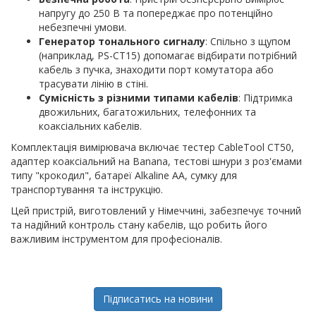
напругу до 250 В та попереджає про потенційно
небезпечні умови.
Генератор тонального сигналу
: Спільно з щупом
(наприклад, PS-CT15) допомагає відбирати потрібний
кабель з пучка, знаходити порт комутатора або
трасувати лінію в стіні.
Сумісність з різними типами кабелів
: Підтримка
двожильних, багатожильних, телефонних та
коаксіальних кабелів.
Комплектація вимірювача включає тестер CableTool CT50,
адаптер коаксіальний на Banana, тестові шнури з роз'ємами
типу "крокодил", батареї Alkaline AA, сумку для
транспортування та інструкцію.
Цей пристрій, виготовлений у Німеччині, забезпечує точний
та надійний контроль стану кабелів, що робить його
важливим інструментом для професіоналів.
Підписатись на новини