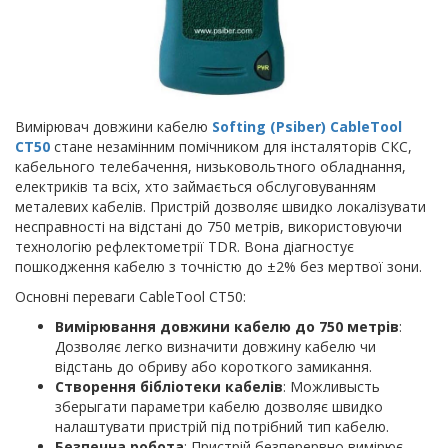
Вимірювач довжини кабелю
Softing (Psiber) CableTool
CT50
стане незамінним помічником для інсталяторів СКС,
кабельного телебачення, низьковольтного обладнання,
електриків та всіх, хто займається обслуговуванням
металевих кабелів. Пристрій дозволяє швидко локалізувати
несправності на відстані до 750 метрів, використовуючи
технологію рефлектометрії TDR. Вона діагностує
пошкодження кабелю з точністю до ±2% без мертвої зони.
Основні переваги CableTool CT50:
Вимірювання довжини кабелю до 750 метрів
:
Дозволяє легко визначити довжину кабелю чи
відстань до обриву або короткого замикання.
Створення бібліотеки кабелів
: Можливысть
зберыгати параметри кабелю дозволяє швидко
налаштувати пристрій під потрібний тип кабелю.
Безпечна робота
: Пристрій безперервно вимірює