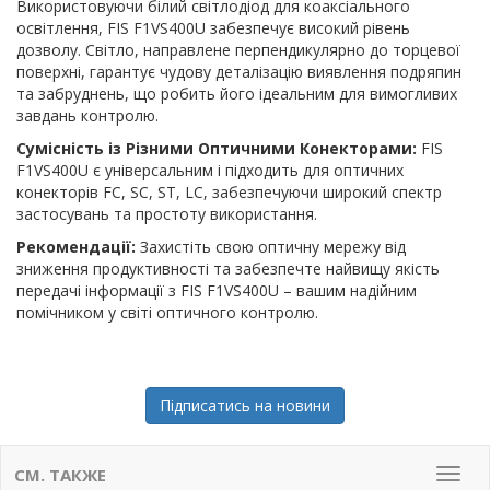
Використовуючи білий світлодіод для коаксіального
освітлення, FIS F1VS400U забезпечує високий рівень
дозволу. Світло, направлене перпендикулярно до торцевої
поверхні, гарантує чудову деталізацію виявлення подряпин
та забруднень, що робить його ідеальним для вимогливих
завдань контролю.
Сумісність із Різними Оптичними Конекторами:
FIS
F1VS400U є універсальним і підходить для оптичних
конекторів FC, SC, ST, LC, забезпечуючи широкий спектр
застосувань та простоту використання.
Рекомендації:
Захистіть свою оптичну мережу від
зниження продуктивності та забезпечте найвищу якість
передачі інформації з FIS F1VS400U – вашим надійним
помічником у світі оптичного контролю.
Підписатись на новини
СМ. ТАКЖЕ
Мен