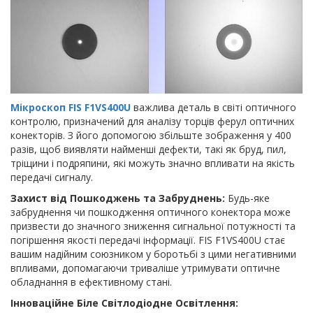
Мікроскоп FIS F1VS400U
важлива деталь в світі оптичного
контролю, призначений для аналізу торців ферул оптичних
конекторів. З його допомогою збільште зображення у 400
разів, щоб виявляти найменші дефекти, такі як бруд, пил,
тріщини і подряпини, які можуть значно впливати на якість
передачі сигналу.
Захист від Пошкоджень та Забруднень:
Будь-яке
забруднення чи пошкодження оптичного конектора може
призвести до значного зниження сигнальної потужності та
погіршення якості передачі інформації. FIS F1VS400U стає
вашим надійним союзником у боротьбі з цими негативними
впливами, допомагаючи триваліше утримувати оптичне
обладнання в ефективному стані.
Інноваційне Біле Світлодіодне Освітлення: