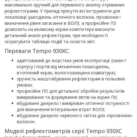
максимально зручний для первинного аналізу отриманих
рефлектограмм. У приладі присутні всі інструменти для
локалізації ушкоджень оптичного волокна, прозвонки і
визначення рівня загасання в ВОЛЗ, а професійне ПЗ
дозволить на великому екрані комп'ютера виконати
детальний аналіз рефлекторам, при необхідності
скорегувати таблицю подій та скласти звіт.
Переваги Tempo 930XC:
адаптований до жорстких умов експлуатації (захист
корпусу і портів від механічних пошкоджень,
втоплений екран, вологозахищена клавіатура);
зручність масштабування рефлекторам в польових
умовах;
професійне ПО для детальної обробки результатів
вимірювання та формування звітів на екрані ПК;
вбудоване джерело і вимірювач оптичної потужності
для визначення інтегральних втрат ВОЛЗ;
вбудоване джерело червоного світла для «прозвонки»
волокон.
Моделі рефлектометрів серії Tempo 930XC