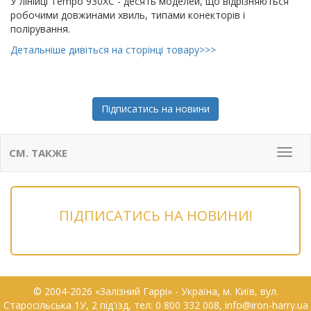
У лінійці Tempo 930XC - десять моделей, що відрізняються
робочими довжинами хвиль, типами конекторів і
полірування.
Детальніше дивіться на сторінці товару>>>
Підписатись на новини
СМ. ТАКЖЕ
Мен
ПІДПИСАТИСЬ НА НОВИНИ!
© 2004-2026 «Залізний Гаррі» - Українa, м. Київ, вул.
Старосільська 1У, 2 під'їзд, тел: 0 800 332 008, info@iron-harry.ua