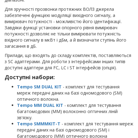
Для зручності прозвонки протяжних ВОЛЗ джерела
забезпечені функцією модуляції вихідного сигналу, а
вимірювач потужності - можливістю його ідентифікації.
Завдяки функції установки опорного рівня вимірювач
потужності дозволяє не тільки вимірювати потужність
вхідного сигналу в мкВт і дБм, а й визначати ступінь його
загасання в дБ.
Прилади, що входять до складу комплектів, поставляються
з SC адаптерами. Для роботи з інтерфейсами інших типів
доступні адаптери для FC, LC і ST інтерфейсів (опція).
Доступні набори:
Tempo SM DUAL KIT
- комплект для тестування
мереж передачі даних на базі одномодового (SM)
оптичного волокна.
Tempo MM DUAL KIT
- комплект для тестування
багатомодових (ММ) волоконно оптичних ліній
зв'язку.
Tempo SMMMKIT-T
- комплект для тестування мереж
передачі даних на базі одномодового (SM) і
багатомодового (ММ) оптичного волокна