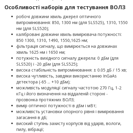
Особливості наборів для тестування ВОЛЗ
робочі довжини хвиль джерел оптичного
випромінювання: 850, 1300 нм (для SLS525), 1310, 1550
нм (для SLS520);
калібровані довжини хвиль вимірювача потужності:
850 1300, 1310, 1490, 1550,1625 нм;
фільтрація сигналу, що вимірюється на довжинах
хвиль 1625 нм і 1650 нм;
потужність вихідного сигналу джерела: 0 дБм (для
SLS520) і -20 дБм (для SLS525);
висока стабільність випромінювання: ± 0.05 дБ / 15 хв;
висока чутливість, завдяки використанню InGaAs
детектора (-65 ... +10 дБм);
можливість модуляції сигналу частотою 270 Гц, 1-2
кГц і його визначення на віддаленій стороні -
прозвонка протяжних ВОЛЗ;
вимір оптичної потужності в дБм і мВт;
можливість установки опорного рівня і вимірювання
загасання в дБ;
високий ступінь захисту корпусів від ударів, вологи,
пилу, вібрації;