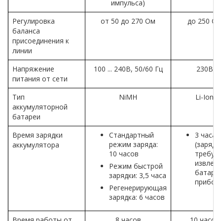
импульса)
Регулировка
от 50 до 270 Ом
до 250 О
баланса
присоединения к
линии
Напряжение
100 ... 240В, 50/60 Гц
230В
питания от сети
Тип
NiMH
Li-Ion
аккумуляторной
батареи
Время зарядки
Стандартный
3 часа
режим заряда:
(зарядк
аккумулятора
10 часов
требуе
извлеч
Режим быстрой
батареи
зарядки: 3,5 часа
прибор
Регенерирующая
зарядка: 6 часов
Время работы от
8 часов
10 часов