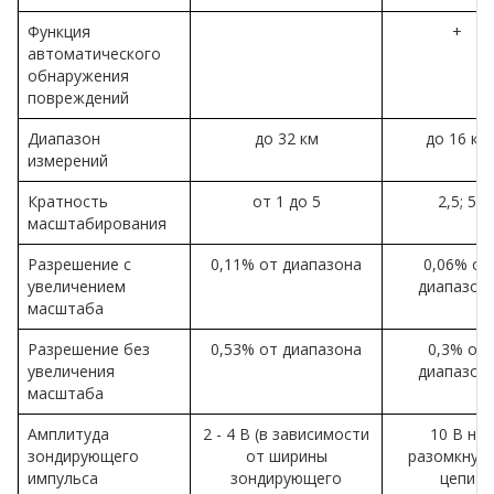
Функция
+
автоматического
обнаружения
повреждений
Диапазон
до 32 км
до 16 км
измерений
Кратность
от 1 до 5
2,5; 5
масштабирования
Разрешение с
0,11% от диапазона
0,06% от
увеличением
диапазон
масштаба
Разрешение без
0,53% от диапазона
0,3% от
увеличения
диапазон
масштаба
Амплитуда
2 - 4 В (в зависимости
10 В на
зондирующего
от ширины
разомкнут
импульса
зондирующего
цепи