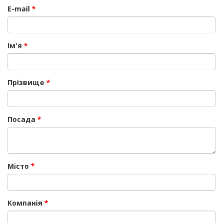
E-mail
*
Ім'я
*
Прізвище
*
Посада
*
Місто
*
Компанія
*