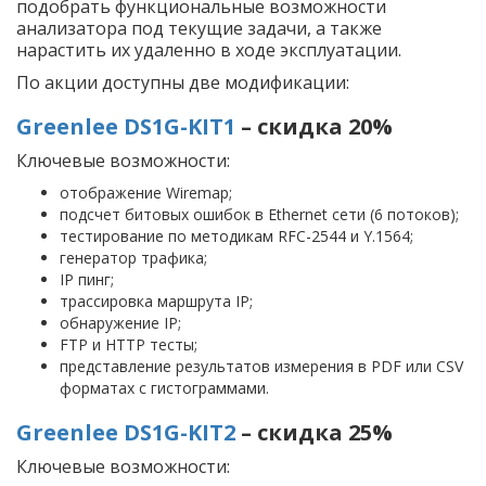
подобрать функциональные возможности
анализатора под текущие задачи, а также
нарастить их удаленно в ходе эксплуатации.
По акции доступны две модификации:
Greenlee DS1G-KIT1
– скидка 20%
Ключевые возможности:
отображение Wiremap;
подсчет битовых ошибок в Ethernet сети (6 потоков);
тестирование по методикам RFC-2544 и Y.1564;
генератор трафика;
IP пинг;
трассировка маршрута IP;
обнаружение IP;
FTP и HTTP тесты;
представление результатов измерения в PDF или CSV
форматах с гистограммами.
Greenlee DS1G-KIT2
– скидка 25%
Ключевые возможности: