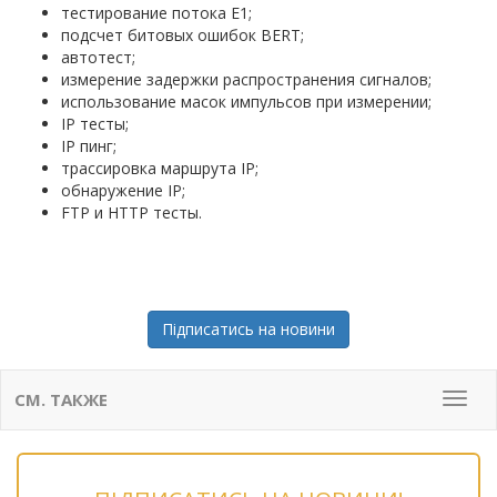
тестирование потока Е1;
подсчет битовых ошибок BERT;
автотест;
измерение задержки распространения сигналов;
использование масок импульсов при измерении;
IP тесты;
IP пинг;
трассировка маршрута IP;
обнаружение IP;
FTP и HTTP тесты.
Підписатись на новини
СМ. ТАКЖЕ
Мен