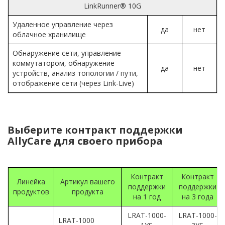
LinkRunner® 10G
Удаленное управление через
да
нет
облачное хранилище
Обнаружение сети, управление
коммутатором, обнаружение
да
нет
устройств, анализ топологии / пути,
отображение сети (через Link-Live)
Выберите контракт поддержки
AllyCare для своего прибора
Контракт
Контракт
Линейка
Артикул вашего
поддержки
поддержки
продуктов
продукта
на 1 год
на 3 года
LRAT-1000-
LRAT-1000-
LRAT-1000