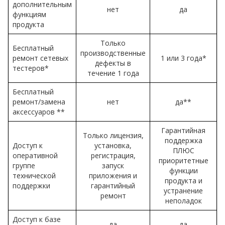
дополнительным
нет
да
функциям
продукта
Только
Бесплатный
производственные
ремонт сетевых
1 или 3 года*
дефекты в
тестеров*
течение 1 года
Бесплатный
ремонт/замена
нет
да**
аксессуаров **
Гарантийная
Только лицензия,
поддержка
Доступ к
установка,
ПЛЮС
оперативной
регистрация,
приоритетные
группе
запуск
функции
технической
приложения и
продукта и
поддержки
гарантийный
устранение
ремонт
неполадок
Доступ к базе
да
да