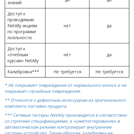
знаний
Доступ к
проводимым
NetAlly акциям
нет
да
по программе
лояльности
Доступ к
«Учебным
нет
да
курсам» NetAlly
Калибровка***
Не требуется
Не требуется
* Не покрывает повреждения от нормального износа и не
покрывает случайные повреждения.
** Относится к дефектным аксессуарам из оригинального
комплекта поставки продукта.
***
Сетевые тестеры NetAlly производятся в соответствии
со строгими спецификациями, а «самотестирование» в
автоматическом режиме контролирует внутренние
системы устройства. Таким образом, калибровка не