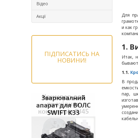
Відео
Для пр
Акції
грамотн
и как г
компани
1. 
ПІДПИСАТИСЬ НА
Итак, 
НОВИНИ!
бывают 
1.1.
Кр
В прод
емкост
пар, ш
изгота
умерен
создани
кабельн