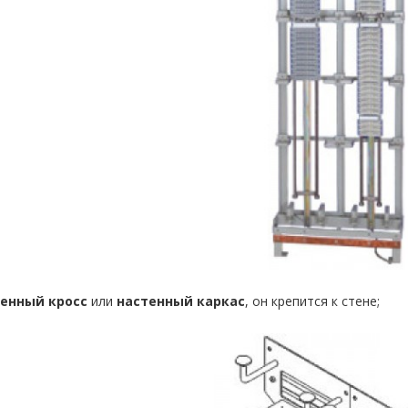
енный кросс
или
настенный каркас
, он крепится к стене;