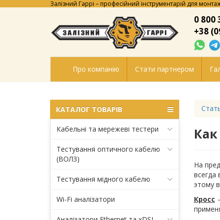
Залізний Гаррі – професійний інструментарій для монтаж
0 800 
+38 (0
Про компанію
Стати партнером
Гал
Стат
КАТАЛОГ ТОВАРІВ
Кабельні та мережеві тестери
Как
Тестування оптичного кабелю
(ВОЛЗ)
На пред
всегда 
Тестування мідного кабелю
этому в
Wi-Fi аналізатори
Кросс
–
применя
Аналізатори Ethernet та xDSL