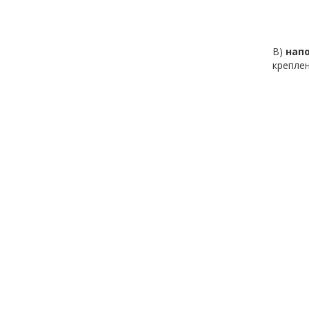
В)
нап
креплен