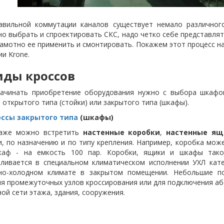
авильной коммутации каналов существует немало различного
о выбрать и спроектировать СКС, надо четко себе представлят
рамотно ее применить и смонтировать. Покажем этот процесс н
и Krone.
Виды кроссов
начинать приобретение оборудования нужно с выбора шкафов
открытого типа (стойки) или закрытого типа (шкафы).
оссы закрытого типа
(шкафы)
аже можно встретить
настенные коробки
,
настенные ящ
и, по назначению и по типу крепления. Например, коробка мож
каф - на емкость 100 пар. Коробки, ящики и шкафы тако
вливается в специальном климатическом исполнении УХЛ кате
но-холодном климате в закрытом помещении. Небольшие п
я промежуточных узлов кроссирования или для подключения аб
ой сети этажа, здания, сооружения.