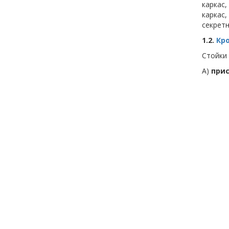
каркас
каркас
секрет
1.2.
Кр
Стойки 
А)
прис