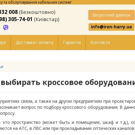
у та обслуговування кабельних систем!
332 008
(Безкоштовно)
Зворотний дзвінок
98) 305-74-01
(Київстар)
info@iron-harry.ua
узі
Доставка і оплата
Гарантія
Контакти
ьи
 выбирать кроссовое оборудован
приятиях связи, а также на других предприятиях при проектир
возникает вопрос по подбору кроссового оборудования. В данн
опросу.
 это пространство (может быть и помещение, шкаф и т.д.), 
ются на АТС, в ЛВС или при прокладывании оптических каналов 