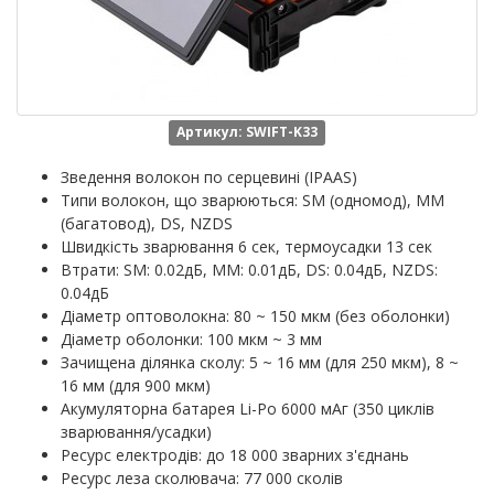
Артикул: SWIFT-K33
Зведення волокон по серцевині (IPAAS)
Типи волокон, що зварюються: SM (одномод), MM
(багатовод), DS, NZDS
Швидкість зварювання 6 сек, термоусадки 13 сек
Втрати: SM: 0.02дБ, MM: 0.01дБ, DS: 0.04дБ, NZDS:
0.04дБ
Діаметр оптоволокна: 80 ~ 150 мкм (без оболонки)
Діаметр оболонки: 100 мкм ~ 3 мм
Зачищена ділянка сколу: 5 ~ 16 мм (для 250 мкм), 8 ~
16 мм (для 900 мкм)
Акумуляторна батарея Li-Po 6000 мАг (350 циклів
зварювання/усадки)
Ресурс електродів: до 18 000 зварних з'єднань
Ресурс леза сколювача: 77 000 сколів