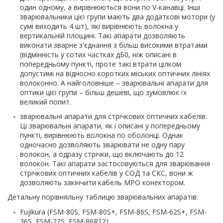
один одному, а вирівнюються вони по V-канавці. Інші
зварювальники цієї групи мають два додаткові мотори (у
сумі виходить 4 шт), які вирівнюють волокна у
вертикальній площині. Такі апарати дозволяють
виконати зварне з'єднання з більш високими втратами
(відмінність у сотих частках дБ0, ніж описані в
попередньому пункті, проте такі втрати цілком
допустимі на відносно коротких міських оптичних лініях
волоконно. А найголовніше – зварювальні апарати для
оптики цієї групи – більш дешеві, що зумовлює їх
великий попит.
зварювальні апарати для стрічкових оптичних кабелів.
Ці зварювальні апарати, як і описані у попередньому
пункті, вирівнюють волокна по оболонці. Однак
одночасно дозволяють зварювати не одну пару
волокон, а одразу стрічки, що включають до 12
волокон. Такі апарати застосовуються для зварювання
стрічкових оптичних кабелів у СОД та СКС, вони ж
дозволяють закінчити кабель MPO конектором.
Детальну порівняльну таблицю зварювальних апаратів:
Fujikura (FSM-80S, FSM-80S+, FSM-86S, FSM-62S+, FSM-
36S, FSM-22S, FSM-86R12),