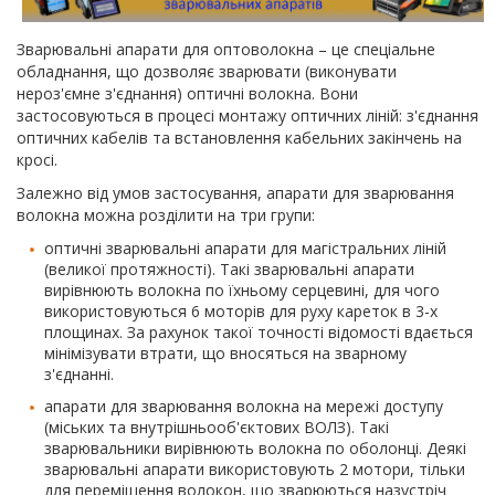
Зварювальні апарати для оптоволокна – це спеціальне
обладнання, що дозволяє зварювати (виконувати
нероз'ємне з'єднання) оптичні волокна. Вони
застосовуються в процесі монтажу оптичних ліній: з'єднання
оптичних кабелів та встановлення кабельних закінчень на
кросі.
Залежно від умов застосування, апарати для зварювання
волокна можна розділити на три групи:
оптичні зварювальні апарати для магістральних ліній
(великої протяжності). Такі зварювальні апарати
вирівнюють волокна по їхньому серцевині, для чого
використовуються 6 моторів для руху кареток в 3-х
площинах. За рахунок такої точності відомості вдається
мінімізувати втрати, що вносяться на зварному
з'єднанні.
апарати для зварювання волокна на мережі доступу
(міських та внутрішньооб'єктових ВОЛЗ). Такі
зварювальники вирівнюють волокна по оболонці. Деякі
зварювальні апарати використовують 2 мотори, тільки
для переміщення волокон, що зварюються назустріч