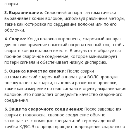
сварки.
3. Выравнивание:
Сварочный аппарат автоматически
выравнивает концы волокон, используя различные методы,
такие как юстировка по сердцевине волокна или по его
оболочки.
4. Сварка:
Когда волокна выровнены, сварочный аппарат
для оптики применяет высокий нагревательный ток, чтобы
сварить концы волокон вместе. В результате образуется
прочное сварочное соединение, которое минимизирует
потери сигнала и обеспечивает низкую дисперсию.
5. Оценка качества сварки:
После сварки
автоматический сварочный аппарат для ВОЛС проводит
оценку качества сварки, выполняя различные проверки,
такие как измерение потерь сигнала и оценку выравнивания
волокон. Это позволяет определить качество сварочного
соединения.
6. Защита сварочного соединения:
После завершения
сварки оптоволокна, сварное соединение обычно
защищается с помощью специальной термоусадочной
трубки КДЗС. Это предотвращает повреждение сварочного