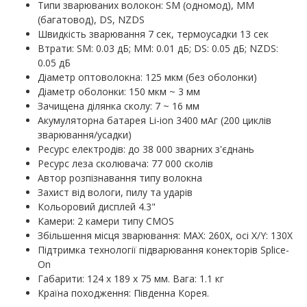
Типи зварюваних волокон: SM (одномод), MM
(багатовод), DS, NZDS
Швидкість зварювання 7 сек, термоусадки 13 сек
Втрати: SM: 0.03 дБ; MM: 0.01 дБ; DS: 0.05 дБ; NZDS:
0.05 дБ
Діаметр оптоволокна: 125 мкм (без оболонки)
Діаметр оболонки: 150 мкм ~ 3 мм
Зачищена ділянка сколу: 7 ~ 16 мм
Акумуляторна батарея Li-ion 3400 мАг (200 циклів
зварювання/усадки)
Ресурс електродів: до 38 000 зварних з'єднань
Ресурс леза сколювача: 77 000 сколів
Автор розпізнавання типу волокна
Захист від вологи, пилу та ударів
Кольоровий дисплей 4.3"
Камери: 2 камери типу CMOS
Збільшення місця зварювання: MAX: 260X, осі X/Y: 130X
Підтримка технології підварювання конекторів Splice-
On
Габарити: 124 х 189 х 75 мм. Вага: 1.1 кг
Країна походження: Південна Корея.