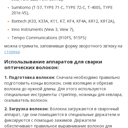
Sumitomo (T-57, TYPE 71-C, TYPE 72-C, T-400S, TYPE
201e-VS),
Ilsintech (K33, K33A, K11, K7, KF4, KF4A, KR12, KR12A),
Inno Instruments (View 3, View 7),
Tempo Communications (910FS, 915FS)
можна отримати, заповнивши форму зворотного зв'язку на
сторінці
.
Использывание аппаратов для сварки
оптических волокон:
1. Подготовка волокон:
Сначала необходимо правильно
подготовить концы волокон, сняв изоляцию и обрезав
волокна до нужной длины. Для этого используются
специальные инструменты: стриппер, ножницы для кевлара,
скалыватель волокон.
2. Загрузка волокон:
Волокна загружаются в сварочный
аппарат, где они помещаются в специальные держатели и
фиксируются с помощью зажимов. Держатели
обеспечивают правильное выравнивание волокон для