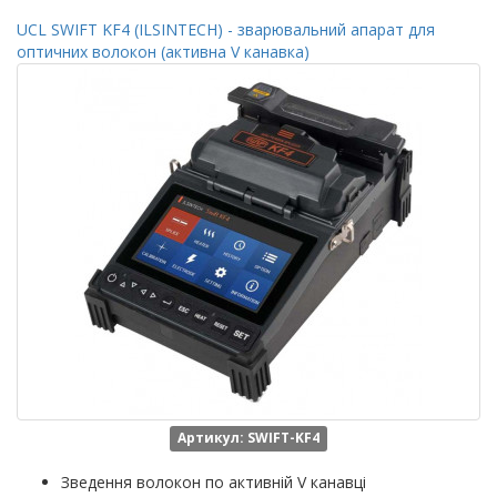
UCL SWIFT KF4 (ILSINTECH) - зварювальний апарат для
оптичних волокон (активна V канавка)
Артикул: SWIFT-KF4
Зведення волокон по активній V канавці