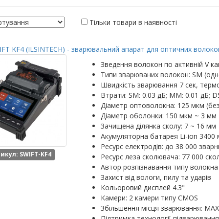
Тільки товари в наявності
FT KF4 (ILSINTECH) - зварювальний апарат для оптичних волокон
Зведення волокон по активній V ка
Типи зварюваних волокон: SM (одн
Швидкість зварювання 7 сек, термо
Втрати: SM: 0.03 дБ; MM: 0.01 дБ; DS
Діаметр оптоволокна: 125 мкм (бе
Діаметр оболонки: 150 мкм ~ 3 мм
Зачищена ділянка сколу: 7 ~ 16 мм
Акумуляторна батарея Li-ion 3400 
Ресурс електродів: до 38 000 зварн
икул: SWIFT-KF4
Ресурс леза сколювача: 77 000 скол
Автор розпізнавання типу волокна
Захист від вологи, пилу та ударів
Кольоровий дисплей 4.3"
Камери: 2 камери типу CMOS
Збільшення місця зварювання: MAX: 
Підтримка технології підварювання