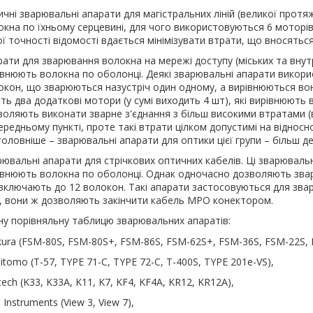
ичні зварювальні апарати для магістральних ліній (великої протя
окна по їхньому серцевині, для чого використовуються 6 моторів 
ї точності відомості вдається мінімізувати втрати, що вносяться
рати для зварювання волокна на мережі доступу (міських та вну
івнюють волокна по оболонці. Деякі зварювальні апарати викори
окон, що зварюються назустріч один одному, а вирівнюються вони 
ть два додаткові мотори (у сумі виходить 4 шт), які вирівнюють 
воляють виконати зварне з'єднання з більш високими втратами (ві
редньому пункті, проте такі втрати цілком допустимі на відносн
головніше – зварювальні апарати для оптики цієї групи – більш д
ювальні апарати для стрічкових оптичних кабелів. Ці зварювальні
івнюють волокна по оболонці. Однак одночасно дозволяють зварю
включають до 12 волокон. Такі апарати застосовуються для звар
, вони ж дозволяють закінчити кабель MPO конектором.
у порівняльну таблицю зварювальних апаратів:
ikura (FSM-80S, FSM-80S+, FSM-86S, FSM-62S+, FSM-36S, FSM-22S,
tomo (T-57, TYPE 71-C, TYPE 72-C, T-400S, TYPE 201e-VS),
ntech (K33, K33A, K11, K7, KF4, KF4A, KR12, KR12A),
 Instruments (View 3, View 7),