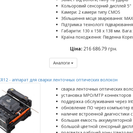
Кольоровий сенсорний дисплей 5"
Камери: 2 камери типу CMOS
Збільшення місця зварювання: MAX: 
Підтримка технології підварювання
Габарити: 130 х 158 х 138 мм. Вага: 
Країна походження: Південна Коре
Ціна:
216 686.79 грн.
Аналоги
R12 - аппарат для сварки ленточных оптических волокон
сварка ленточных оптических вол
установка MPO/MTP коннекторов
поддержка обслуживания через Int
обновление ПО через компьютер 
наличие встроенной диагностики с
большая емкость аккумуляторной 
большой цветной сенсорный диспл
подсветка рабочей зоны (светоди