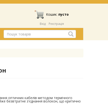
Кошик:
пусто
Вхід
Реєстрація
он
ання оптичних кабелів методом термічного
айже безвтратне з'єднання волокон, що критично