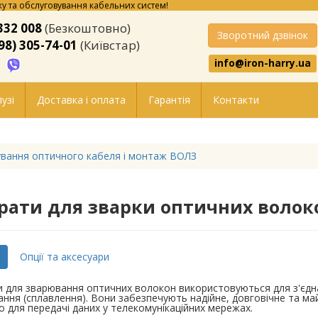
у та обслуговування кабельних систем!
332 008
(Безкоштовно)
Зворотний дзвінок
98) 305-74-01
(Київстар)
info@iron-harry.ua
узі
Доставка і оплата
Гарантія
Контакти
вання оптичного кабеля і монтаж ВОЛЗ
рати для зварки оптичних волок
Опції та аксесуари
 для зварювання оптичних волокон використовуються для з'єдн
ння (сплавлення). Вони забезпечують надійне, довговічне та м
 для передачі даних у телекомунікаційних мережах.