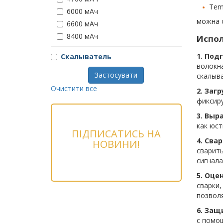
Tem
6000 мАч
можна 
6600 мАч
8400 мАч
Испол
1. Под
Скалыватель
волокна
Застосувати
скалыв
Очистити все
2. Заг
фиксир
3. Выр
как юст
ПІДПИСАТИСЬ НА
4. Свар
НОВИНИ!
сварить
сигнала
5. Оце
сварки,
позволя
6. Защ
с помо