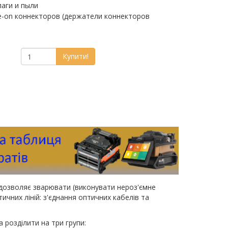
лаги и пыли
e-on коннекторов (держатели коннекторов
Купити!
дозволяє зварювати (виконувати нероз'ємне
чних ліній: з'єднання оптичних кабелів та
розділити на три групи: