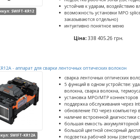
устойчив к ударам, воздействию в
икул: SWIFT-KR12
возможность установки MPO splic
заказываются отдельно)
интуитивно понятное меню
Ціна:
338 405.26 грн.
R12A - аппарат для сварки ленточных оптических волокон
сварка ленточных оптических вол
5 функций в одном устройстве: уд
волокна, сварка волокна, термоус
установка MPO/MTP коннекторов
поддержка обслуживания через Int
обновление ПО через компьютер 
наличие встроенной диагностики с
большая емкость аккумуляторной 
большой цветной сенсорный диспл
кул: SWIFT-KR12A
подсветка рабочей зоны (светоди