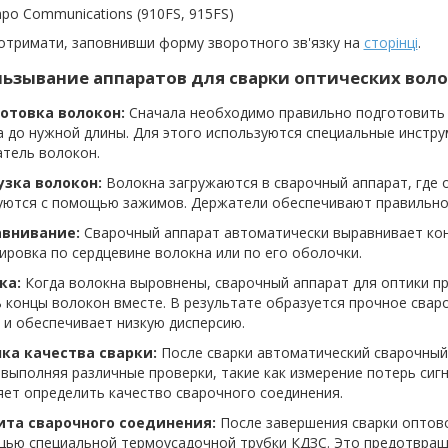
po Communications (910FS, 915FS)
отримати, заповнивши форму зворотного зв'язку на
сторінці
.
ьзывание аппаратов для сварки оптических воло
готовка волокон:
Сначала необходимо правильно подготовить 
 до нужной длины. Для этого используются специальные инстру
атель волокон.
рузка волокон:
Волокна загружаются в сварочный аппарат, где 
уются с помощью зажимов. Держатели обеспечивают правильное
авнивание:
Сварочный аппарат автоматически выравнивает кон
ировка по сердцевине волокна или по его оболочки.
ка:
Когда волокна выровнены, сварочный аппарат для оптики п
 концы волокон вместе. В результате образуется прочное свар
 и обеспечивает низкую дисперсию.
нка качества сварки:
После сварки автоматический сварочный
 выполняя различные проверки, такие как измерение потерь сиг
ет определить качество сварочного соединения.
ита сварочного соединения:
После завершения сварки оптов
щью специальной термоусадочной трубки КДЗС. Это предотвращ