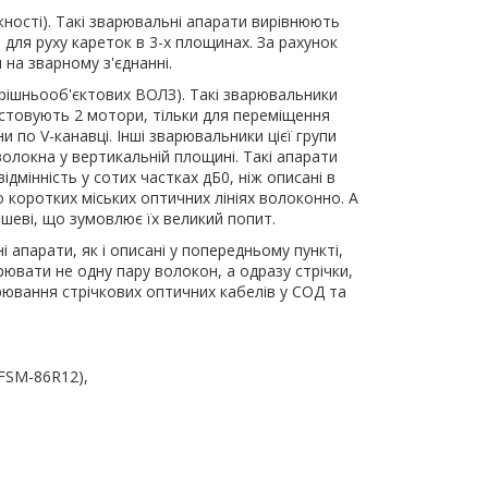
жності). Такі зварювальні апарати вирівнюють
для руху кареток в 3-х площинах. За рахунок
 на зварному з'єднанні.
трішньооб'єктових ВОЛЗ). Такі зварювальники
стовують 2 мотори, тільки для переміщення
по V-канавці. Інші зварювальники цієї групи
волокна у вертикальній площині. Такі апарати
дмінність у сотих частках дБ0, ніж описані в
о коротких міських оптичних лініях волоконно. А
ешеві, що зумовлює їх великий попит.
 апарати, як і описані у попередньому пункті,
вати не одну пару волокон, а одразу стрічки,
ювання стрічкових оптичних кабелів у СОД та
 FSM-86R12),