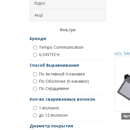
Відео
Акції
Фільтри
Бренди
Tempo Communication
UCL SWI
ILSINTECH
Способ Выравнивания
По Активной V-канавке
По Оболочке (V-канавке)
По Сердцевине
Кол-во свариваемых волокон
1 волокно
до 12 волокон
Арт
Диаметр покрытия