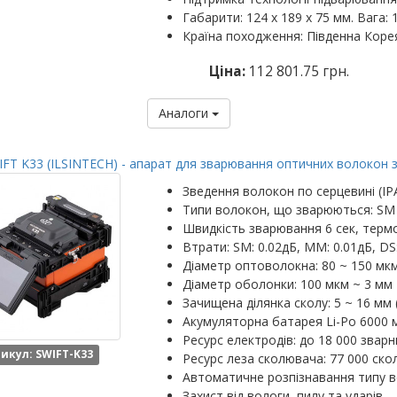
Габарити: 124 х 189 х 75 мм. Вага: 1
Країна походження: Південна Коре
Ціна:
112 801.75 грн.
Аналоги
FT K33 (ILSINTECH) - апарат для зварювання оптичних волокон 
Зведення волокон по серцевині (IP
Типи волокон, що зварюються: SM
Швидкість зварювання 6 сек, термо
Втрати: SM: 0.02дБ, MM: 0.01дБ, DS
Діаметр оптоволокна: 80 ~ 150 мк
Діаметр оболонки: 100 мкм ~ 3 мм
Зачищена ділянка сколу: 5 ~ 16 мм 
Акумуляторна батарея Li-Po 6000 м
Ресурс електродів: до 18 000 зварн
икул: SWIFT-K33
Ресурс леза сколювача: 77 000 скол
Автоматичне розпізнавання типу 
Захист від вологи, пилу та ударів