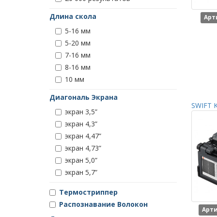
Длина скола
Арт
5-16 мм
5-20 мм
7-16 мм
8-16 мм
10 мм
Диагональ Экрана
SWIFT K
экран 3,5”
экран 4,3”
экран 4,47”
экран 4,73”
экран 5,0”
экран 5,7”
Термостриппер
Распознавание Волокон
Арти