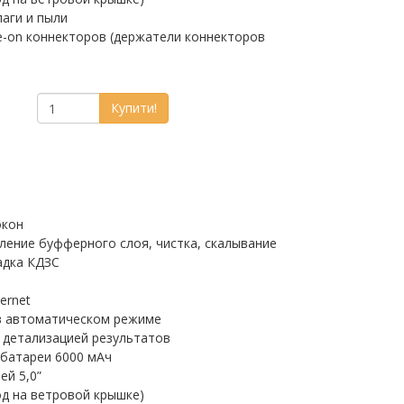
лаги и пыли
e-on коннекторов (держатели коннекторов
Купити!
окон
аление буфферного слоя, чистка, скалывание
адка КДЗС
ernet
в автоматическом режиме
 детализацией результатов
батареи 6000 мАч
ей 5,0”
од на ветровой крышке)