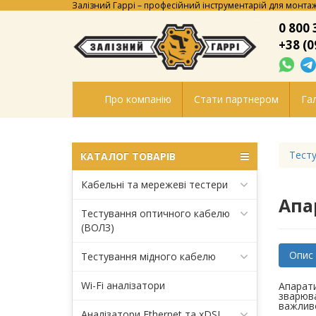
Залізний Гаррі – професійний інструментарій для монтаж
0 800 
+38 (0
Про компанію
Стати партнером
Гал
Тесту
КАТАЛОГ ТОВАРІВ
Кабельні та мережеві тестери
Апа
Тестування оптичного кабелю
(ВОЛЗ)
Опис
Тестування мідного кабелю
Wi-Fi аналізатори
Апарати
зварюва
важливо
Аналізатори Ethernet та xDSL