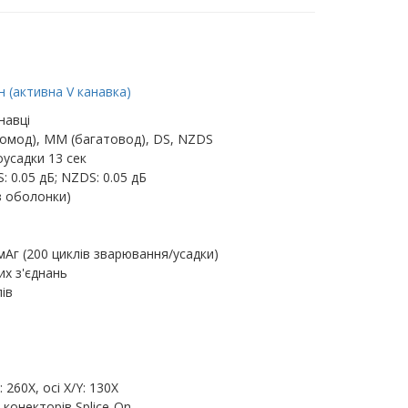
 (активна V канавка)
навці
омод), MM (багатовод), DS, NZDS
усадки 13 сек
: 0.05 дБ; NZDS: 0.05 дБ
з оболонки)
мАг (200 циклів зварювання/усадки)
их з'єднань
ів
260X, осі X/Y: 130X
 конекторів Splice-On