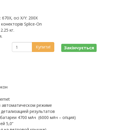
670X, осі X/Y: 200X
 конекторів Splice-On
2.25 кг.
я.
Купити!
Закінчується
окон
ernet
в автоматическом режиме
 детализацией результатов
батареи 4700 мАч (6000 мАч – опция)
ей 5,0”
од на ветровой крышке)