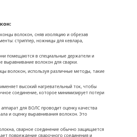
кон:
концы волокон, сняв изоляцию и обрезав
менты: стриппер, ножницы для кевлара,
они помещаются в специальные держатели и
 выравнивание волокон для сварки.
цы волокон, используя различные методы, такие
рименяет высокий нагревательный ток, чтобы
очное соединение, которое минимизирует потери
 аппарат для ВОЛС проводит оценку качества
нала и оценку выравнивания волокон. Это
олокна, сварное соединение обычно защищается
ает повреждение сварочного соединения и