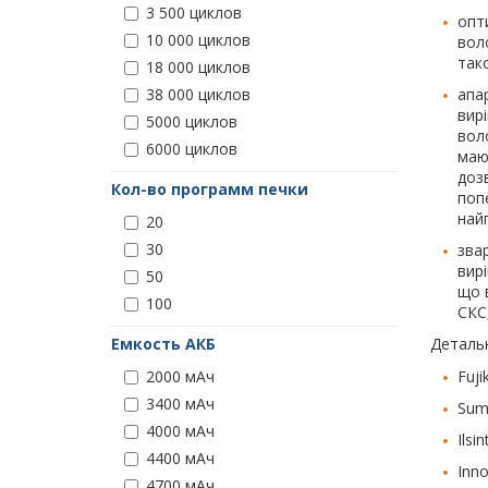
3 500 циклов
опт
10 000 циклов
вол
тако
18 000 циклов
апа
38 000 циклов
вир
5000 циклов
вол
6000 циклов
маю
доз
Кол-во программ печки
попе
най
20
30
звар
вир
50
що 
100
СКС
Детальн
Емкость АКБ
Fuj
2000 мАч
3400 мАч
Sumi
4000 мАч
Ilsi
4400 мАч
Inno
4700 мАч