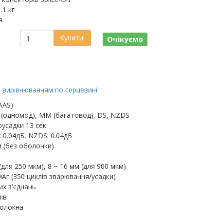
.1 кг
я.
Купити!
Очікуємо
з вирівнюванням по серцевині
AAS)
 (одномод), MM (багатовод), DS, NZDS
усадки 13 сек
: 0.04дБ, NZDS: 0.04дБ
м (без оболонки)
(для 250 мкм), 8 ~ 16 мм (для 900 мкм)
Аг (350 циклів зварювання/усадки)
их з'єднань
ів
волокна