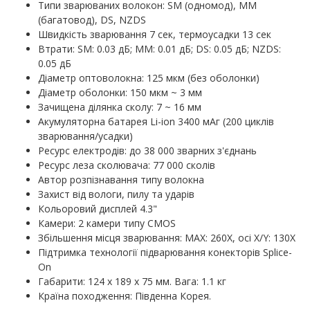
Типи зварюваних волокон: SM (одномод), MM
(багатовод), DS, NZDS
Швидкість зварювання 7 сек, термоусадки 13 сек
Втрати: SM: 0.03 дБ; MM: 0.01 дБ; DS: 0.05 дБ; NZDS:
0.05 дБ
Діаметр оптоволокна: 125 мкм (без оболонки)
Діаметр оболонки: 150 мкм ~ 3 мм
Зачищена ділянка сколу: 7 ~ 16 мм
Акумуляторна батарея Li-ion 3400 мАг (200 циклів
зварювання/усадки)
Ресурс електродів: до 38 000 зварних з'єднань
Ресурс леза сколювача: 77 000 сколів
Автор розпізнавання типу волокна
Захист від вологи, пилу та ударів
Кольоровий дисплей 4.3"
Камери: 2 камери типу CMOS
Збільшення місця зварювання: MAX: 260X, осі X/Y: 130X
Підтримка технології підварювання конекторів Splice-
On
Габарити: 124 х 189 х 75 мм. Вага: 1.1 кг
Країна походження: Південна Корея.