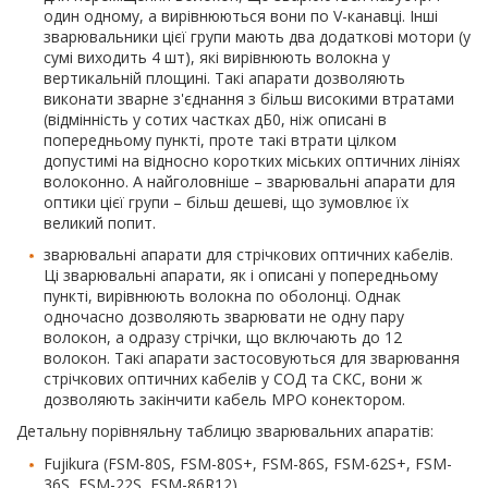
один одному, а вирівнюються вони по V-канавці. Інші
зварювальники цієї групи мають два додаткові мотори (у
сумі виходить 4 шт), які вирівнюють волокна у
вертикальній площині. Такі апарати дозволяють
виконати зварне з'єднання з більш високими втратами
(відмінність у сотих частках дБ0, ніж описані в
попередньому пункті, проте такі втрати цілком
допустимі на відносно коротких міських оптичних лініях
волоконно. А найголовніше – зварювальні апарати для
оптики цієї групи – більш дешеві, що зумовлює їх
великий попит.
зварювальні апарати для стрічкових оптичних кабелів.
Ці зварювальні апарати, як і описані у попередньому
пункті, вирівнюють волокна по оболонці. Однак
одночасно дозволяють зварювати не одну пару
волокон, а одразу стрічки, що включають до 12
волокон. Такі апарати застосовуються для зварювання
стрічкових оптичних кабелів у СОД та СКС, вони ж
дозволяють закінчити кабель MPO конектором.
Детальну порівняльну таблицю зварювальних апаратів:
Fujikura (FSM-80S, FSM-80S+, FSM-86S, FSM-62S+, FSM-
36S, FSM-22S, FSM-86R12),