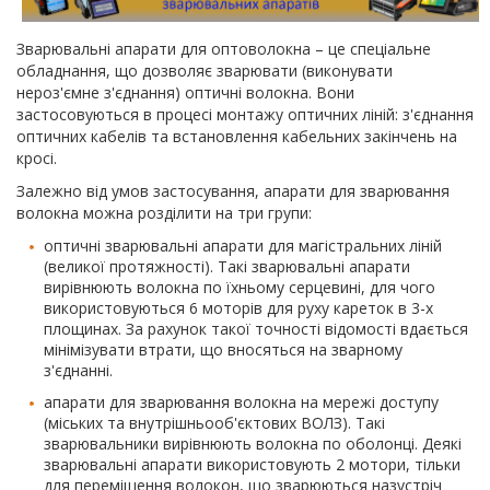
Зварювальні апарати для оптоволокна – це спеціальне
обладнання, що дозволяє зварювати (виконувати
нероз'ємне з'єднання) оптичні волокна. Вони
застосовуються в процесі монтажу оптичних ліній: з'єднання
оптичних кабелів та встановлення кабельних закінчень на
кросі.
Залежно від умов застосування, апарати для зварювання
волокна можна розділити на три групи:
оптичні зварювальні апарати для магістральних ліній
(великої протяжності). Такі зварювальні апарати
вирівнюють волокна по їхньому серцевині, для чого
використовуються 6 моторів для руху кареток в 3-х
площинах. За рахунок такої точності відомості вдається
мінімізувати втрати, що вносяться на зварному
з'єднанні.
апарати для зварювання волокна на мережі доступу
(міських та внутрішньооб'єктових ВОЛЗ). Такі
зварювальники вирівнюють волокна по оболонці. Деякі
зварювальні апарати використовують 2 мотори, тільки
для переміщення волокон, що зварюються назустріч