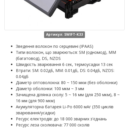
Артикул: SWIFT-K33
Зведення волокон по серцевині (IPAAS)
Типи волокон, що зварюються: SM (одномод), MM
(багатовод), DS, NZDS
Швидкість зварювання 6 сек, термоусадки 13 сек
Втрати: SM: 0.02дБ, MM: 0.01дБ, DS: 0.04дБ, NZDS:
0.04дБ
Діаметр оптоволокна: 80 ~ 150 мкм (без оболонки)
Діаметр оболонки: 100 мкм ~ 3 мм
Зачищена ділянка сколу: 5 ~ 16 мм (для 250 мкм), 8 ~
16 мм (для 900 мкм)
Акумуляторна батарея Li-Po 6000 мАг (350 циклів
зварювання/усадки)
Ресурс електродів: до 18 000 зварних з'єднань
Ресурс леза сколювача: 77 000 сколів