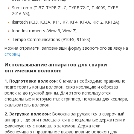
Sumitomo (T-57, TYPE 71-C, TYPE 72-C, T-400S, TYPE
201e-VS),
Ilsintech (K33, K33A, K11, K7, KF4, KF4A, KR12, KR12A),
Inno Instruments (View 3, View 7),
Tempo Communications (910FS, 915FS)
можна отримати, заповнивши форму зворотного зв'язку на
сторінці
.
Использывание аппаратов для сварки
оптических волокон:
1. Подготовка волокон:
Сначала необходимо правильно
подготовить концы волокон, сняв изоляцию и обрезав
волокна до нужной длины. Для этого используются
специальные инструменты: стриппер, ножницы для кевлара,
скалыватель волокон.
2. Загрузка волокон:
Волокна загружаются в сварочный
аппарат, где они помещаются в специальные держатели и
фиксируются с помощью зажимов. Держатели
обеспечивают правильное выравнивание волокон для