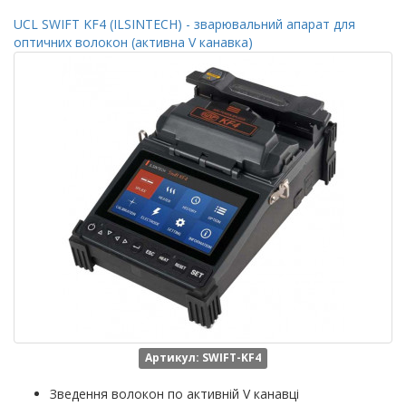
UCL SWIFT KF4 (ILSINTECH) - зварювальний апарат для
оптичних волокон (активна V канавка)
Артикул: SWIFT-KF4
Зведення волокон по активній V канавці