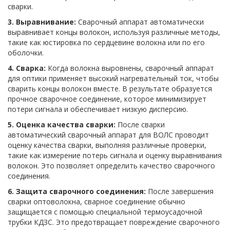
сварки.
3. Выравнивание:
Сварочный аппарат автоматически
выравнивает концы волокон, используя различные методы,
такие как юстировка по сердцевине волокна или по его
оболочки.
4. Сварка:
Когда волокна выровнены, сварочный аппарат
для оптики применяет высокий нагревательный ток, чтобы
сварить концы волокон вместе. В результате образуется
прочное сварочное соединение, которое минимизирует
потери сигнала и обеспечивает низкую дисперсию.
5. Оценка качества сварки:
После сварки
автоматический сварочный аппарат для ВОЛС проводит
оценку качества сварки, выполняя различные проверки,
такие как измерение потерь сигнала и оценку выравнивания
волокон. Это позволяет определить качество сварочного
соединения.
6. Защита сварочного соединения:
После завершения
сварки оптоволокна, сварное соединение обычно
защищается с помощью специальной термоусадочной
трубки КДЗС. Это предотвращает повреждение сварочного