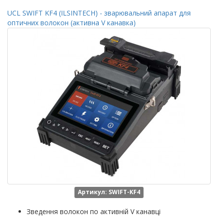
UCL SWIFT KF4 (ILSINTECH) - зварювальний апарат для
оптичних волокон (активна V канавка)
Артикул: SWIFT-KF4
Зведення волокон по активній V канавці