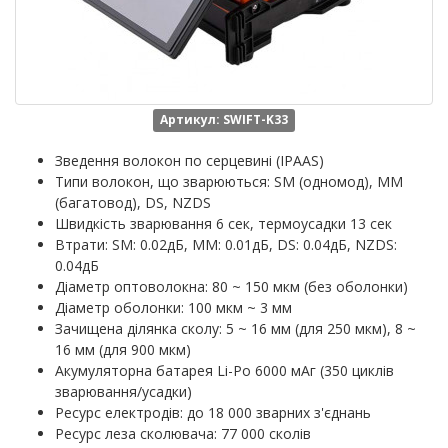
Артикул: SWIFT-K33
Зведення волокон по серцевині (IPAAS)
Типи волокон, що зварюються: SM (одномод), MM
(багатовод), DS, NZDS
Швидкість зварювання 6 сек, термоусадки 13 сек
Втрати: SM: 0.02дБ, MM: 0.01дБ, DS: 0.04дБ, NZDS:
0.04дБ
Діаметр оптоволокна: 80 ~ 150 мкм (без оболонки)
Діаметр оболонки: 100 мкм ~ 3 мм
Зачищена ділянка сколу: 5 ~ 16 мм (для 250 мкм), 8 ~
16 мм (для 900 мкм)
Акумуляторна батарея Li-Po 6000 мАг (350 циклів
зварювання/усадки)
Ресурс електродів: до 18 000 зварних з'єднань
Ресурс леза сколювача: 77 000 сколів