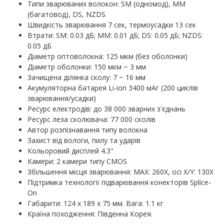
Типи зварюваних волокон: SM (одномод), MM
(багатовод), DS, NZDS
Швидкість зварювання 7 сек, термоусадки 13 сек
Втрати: SM: 0.03 дБ; MM: 0.01 дБ; DS: 0.05 дБ; NZDS:
0.05 дБ
Діаметр оптоволокна: 125 мкм (без оболонки)
Діаметр оболонки: 150 мкм ~ 3 мм
Зачищена ділянка сколу: 7 ~ 16 мм
Акумуляторна батарея Li-ion 3400 мАг (200 циклів
зварювання/усадки)
Ресурс електродів: до 38 000 зварних з'єднань
Ресурс леза сколювача: 77 000 сколів
Автор розпізнавання типу волокна
Захист від вологи, пилу та ударів
Кольоровий дисплей 4.3"
Камери: 2 камери типу CMOS
Збільшення місця зварювання: MAX: 260X, осі X/Y: 130X
Підтримка технології підварювання конекторів Splice-
On
Габарити: 124 х 189 х 75 мм. Вага: 1.1 кг
Країна походження: Південна Корея.