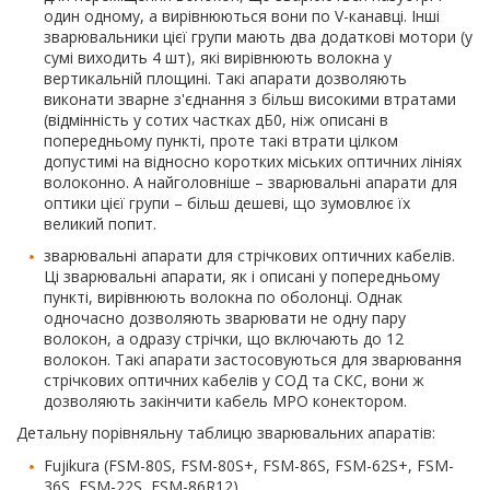
один одному, а вирівнюються вони по V-канавці. Інші
зварювальники цієї групи мають два додаткові мотори (у
сумі виходить 4 шт), які вирівнюють волокна у
вертикальній площині. Такі апарати дозволяють
виконати зварне з'єднання з більш високими втратами
(відмінність у сотих частках дБ0, ніж описані в
попередньому пункті, проте такі втрати цілком
допустимі на відносно коротких міських оптичних лініях
волоконно. А найголовніше – зварювальні апарати для
оптики цієї групи – більш дешеві, що зумовлює їх
великий попит.
зварювальні апарати для стрічкових оптичних кабелів.
Ці зварювальні апарати, як і описані у попередньому
пункті, вирівнюють волокна по оболонці. Однак
одночасно дозволяють зварювати не одну пару
волокон, а одразу стрічки, що включають до 12
волокон. Такі апарати застосовуються для зварювання
стрічкових оптичних кабелів у СОД та СКС, вони ж
дозволяють закінчити кабель MPO конектором.
Детальну порівняльну таблицю зварювальних апаратів:
Fujikura (FSM-80S, FSM-80S+, FSM-86S, FSM-62S+, FSM-
36S, FSM-22S, FSM-86R12),