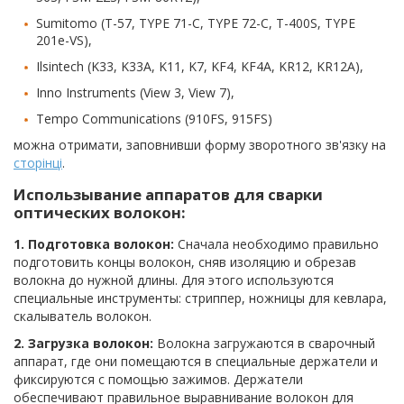
Sumitomo (T-57, TYPE 71-C, TYPE 72-C, T-400S, TYPE
201e-VS),
Ilsintech (K33, K33A, K11, K7, KF4, KF4A, KR12, KR12A),
Inno Instruments (View 3, View 7),
Tempo Communications (910FS, 915FS)
можна отримати, заповнивши форму зворотного зв'язку на
сторінці
.
Использывание аппаратов для сварки
оптических волокон:
1. Подготовка волокон:
Сначала необходимо правильно
подготовить концы волокон, сняв изоляцию и обрезав
волокна до нужной длины. Для этого используются
специальные инструменты: стриппер, ножницы для кевлара,
скалыватель волокон.
2. Загрузка волокон:
Волокна загружаются в сварочный
аппарат, где они помещаются в специальные держатели и
фиксируются с помощью зажимов. Держатели
обеспечивают правильное выравнивание волокон для