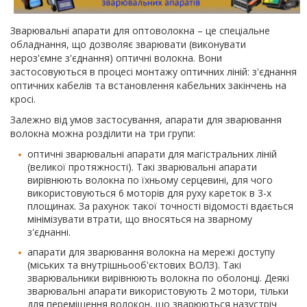
Зварювальні апарати для оптоволокна – це спеціальне
обладнання, що дозволяє зварювати (виконувати
нероз'ємне з'єднання) оптичні волокна. Вони
застосовуються в процесі монтажу оптичних ліній: з'єднання
оптичних кабелів та встановлення кабельних закінчень на
кросі.
Залежно від умов застосування, апарати для зварювання
волокна можна розділити на три групи:
оптичні зварювальні апарати для магістральних ліній
(великої протяжності). Такі зварювальні апарати
вирівнюють волокна по їхньому серцевині, для чого
використовуються 6 моторів для руху кареток в 3-х
площинах. За рахунок такої точності відомості вдається
мінімізувати втрати, що вносяться на зварному
з'єднанні.
апарати для зварювання волокна на мережі доступу
(міських та внутрішньооб'єктових ВОЛЗ). Такі
зварювальники вирівнюють волокна по оболонці. Деякі
зварювальні апарати використовують 2 мотори, тільки
для переміщення волокон, що зварюються назустріч