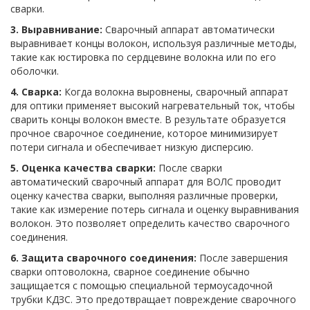
сварки.
3. Выравнивание:
Сварочный аппарат автоматически
выравнивает концы волокон, используя различные методы,
такие как юстировка по сердцевине волокна или по его
оболочки.
4. Сварка:
Когда волокна выровнены, сварочный аппарат
для оптики применяет высокий нагревательный ток, чтобы
сварить концы волокон вместе. В результате образуется
прочное сварочное соединение, которое минимизирует
потери сигнала и обеспечивает низкую дисперсию.
5. Оценка качества сварки:
После сварки
автоматический сварочный аппарат для ВОЛС проводит
оценку качества сварки, выполняя различные проверки,
такие как измерение потерь сигнала и оценку выравнивания
волокон. Это позволяет определить качество сварочного
соединения.
6. Защита сварочного соединения:
После завершения
сварки оптоволокна, сварное соединение обычно
защищается с помощью специальной термоусадочной
трубки КДЗС. Это предотвращает повреждение сварочного