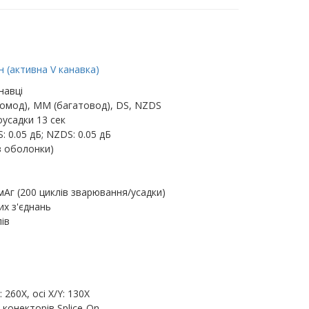
 (активна V канавка)
навці
омод), MM (багатовод), DS, NZDS
усадки 13 сек
: 0.05 дБ; NZDS: 0.05 дБ
з оболонки)
мАг (200 циклів зварювання/усадки)
их з'єднань
ів
260X, осі X/Y: 130X
 конекторів Splice-On