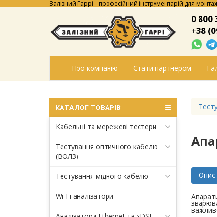
Залізний Гаррі – професійний інструментарій для монтаж
0 800 
+38 (0
Про компанію
Стати партнером
Гал
Тесту
КАТАЛОГ ТОВАРІВ
Кабельні та мережеві тестери
Апа
Тестування оптичного кабелю
(ВОЛЗ)
Опис
Тестування мідного кабелю
Wi-Fi аналізатори
Апарати
зварюва
важливо
Аналізатори Ethernet та xDSL