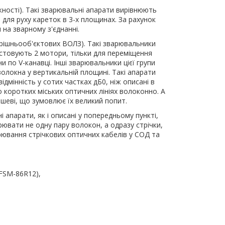
жності). Такі зварювальні апарати вирівнюють
для руху кареток в 3-х площинах. За рахунок
 на зварному з'єднанні.
трішньооб'єктових ВОЛЗ). Такі зварювальники
стовують 2 мотори, тільки для переміщення
по V-канавці. Інші зварювальники цієї групи
волокна у вертикальній площині. Такі апарати
дмінність у сотих частках дБ0, ніж описані в
о коротких міських оптичних лініях волоконно. А
ешеві, що зумовлює їх великий попит.
 апарати, як і описані у попередньому пункті,
вати не одну пару волокон, а одразу стрічки,
ювання стрічкових оптичних кабелів у СОД та
 FSM-86R12),