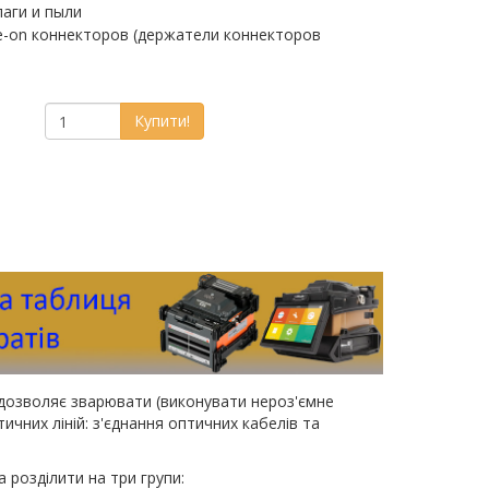
лаги и пыли
e-on коннекторов (держатели коннекторов
Купити!
дозволяє зварювати (виконувати нероз'ємне
чних ліній: з'єднання оптичних кабелів та
розділити на три групи: