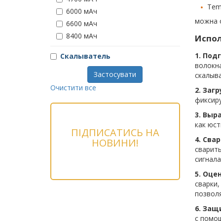
Tem
6000 мАч
можна 
6600 мАч
8400 мАч
Испол
1. Под
Скалыватель
волокна
Застосувати
скалыв
Очистити все
2. Заг
фиксир
3. Выр
как юст
ПІДПИСАТИСЬ НА
4. Свар
НОВИНИ!
сварить
сигнала
5. Оце
сварки,
позволя
6. Защ
с помо