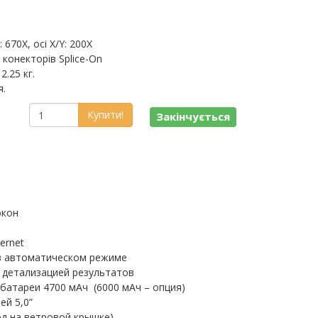
670X, осі X/Y: 200X
 конекторів Splice-On
2.25 кг.
я.
Купити!
Закінчується
окон
ernet
в автоматическом режиме
 детализацией результатов
батареи 4700 мАч (6000 мАч – опция)
ей 5,0”
од на ветровой крышке)