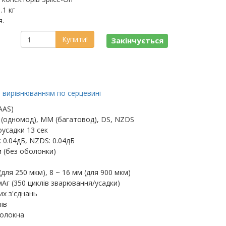
.1 кг
я.
Купити!
Закінчується
з вирівнюванням по серцевині
AAS)
 (одномод), MM (багатовод), DS, NZDS
усадки 13 сек
: 0.04дБ, NZDS: 0.04дБ
м (без оболонки)
(для 250 мкм), 8 ~ 16 мм (для 900 мкм)
Аг (350 циклів зварювання/усадки)
их з'єднань
ів
волокна