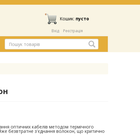
Кошик:
пусто
Вхід
Реєстрація
он
ання оптичних кабелів методом термічного
айже безвтратне з'єднання волокон, що критично