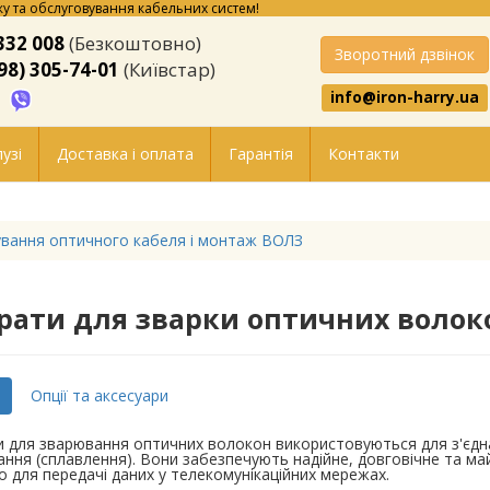
у та обслуговування кабельних систем!
332 008
(Безкоштовно)
Зворотний дзвінок
98) 305-74-01
(Київстар)
info@iron-harry.ua
узі
Доставка і оплата
Гарантія
Контакти
вання оптичного кабеля і монтаж ВОЛЗ
рати для зварки оптичних волок
Опції та аксесуари
 для зварювання оптичних волокон використовуються для з'єдн
ння (сплавлення). Вони забезпечують надійне, довговічне та м
 для передачі даних у телекомунікаційних мережах.