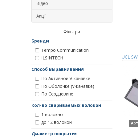
Відео
Акції
Фільтри
Бренди
Tempo Communication
UCL SWI
ILSINTECH
Способ Выравнивания
По Активной V-канавке
По Оболочке (V-канавке)
По Сердцевине
Кол-во свариваемых волокон
1 волокно
до 12 волокон
Арт
Диаметр покрытия