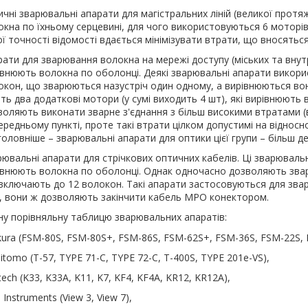
ичні зварювальні апарати для магістральних ліній (великої протя
окна по їхньому серцевині, для чого використовуються 6 моторів 
ї точності відомості вдається мінімізувати втрати, що вносяться
рати для зварювання волокна на мережі доступу (міських та вну
івнюють волокна по оболонці. Деякі зварювальні апарати викори
окон, що зварюються назустріч один одному, а вирівнюються вони 
ть два додаткові мотори (у сумі виходить 4 шт), які вирівнюють 
воляють виконати зварне з'єднання з більш високими втратами (ві
редньому пункті, проте такі втрати цілком допустимі на відносн
головніше – зварювальні апарати для оптики цієї групи – більш д
ювальні апарати для стрічкових оптичних кабелів. Ці зварювальні
івнюють волокна по оболонці. Однак одночасно дозволяють зварю
включають до 12 волокон. Такі апарати застосовуються для звар
, вони ж дозволяють закінчити кабель MPO конектором.
у порівняльну таблицю зварювальних апаратів:
ikura (FSM-80S, FSM-80S+, FSM-86S, FSM-62S+, FSM-36S, FSM-22S,
tomo (T-57, TYPE 71-C, TYPE 72-C, T-400S, TYPE 201e-VS),
ntech (K33, K33A, K11, K7, KF4, KF4A, KR12, KR12A),
 Instruments (View 3, View 7),