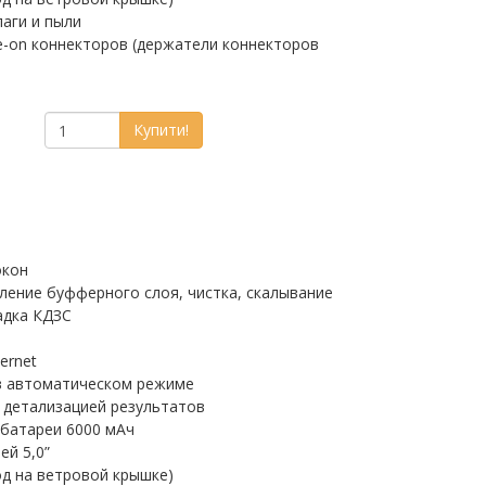
лаги и пыли
e-on коннекторов (держатели коннекторов
Купити!
окон
аление буфферного слоя, чистка, скалывание
адка КДЗС
ernet
в автоматическом режиме
 детализацией результатов
батареи 6000 мАч
ей 5,0”
од на ветровой крышке)