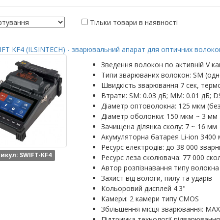
Тільки товари в наявності
FT KF4 (ILSINTECH) - зварювальний апарат для оптичних волокон
Зведення волокон по активній V ка
Типи зварюваних волокон: SM (одн
Швидкість зварювання 7 сек, термо
Втрати: SM: 0.03 дБ; MM: 0.01 дБ; DS
Діаметр оптоволокна: 125 мкм (бе
Діаметр оболонки: 150 мкм ~ 3 мм
Зачищена ділянка сколу: 7 ~ 16 мм
Акумуляторна батарея Li-ion 3400 
Ресурс електродів: до 38 000 зварн
икул: SWIFT-KF4
Ресурс леза сколювача: 77 000 скол
Автор розпізнавання типу волокна
Захист від вологи, пилу та ударів
Кольоровий дисплей 4.3"
Камери: 2 камери типу CMOS
Збільшення місця зварювання: MAX: 
Підтримка технології підварювання