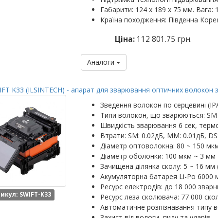
Габарити: 124 х 189 х 75 мм. Вага: 1
Країна походження: Південна Коре
Ціна:
112 801.75 грн.
Аналоги
FT K33 (ILSINTECH) - апарат для зварювання оптичних волокон 
Зведення волокон по серцевині (IP
Типи волокон, що зварюються: SM
Швидкість зварювання 6 сек, термо
Втрати: SM: 0.02дБ, MM: 0.01дБ, DS
Діаметр оптоволокна: 80 ~ 150 мк
Діаметр оболонки: 100 мкм ~ 3 мм
Зачищена ділянка сколу: 5 ~ 16 мм 
Акумуляторна батарея Li-Po 6000 м
Ресурс електродів: до 18 000 зварн
икул: SWIFT-K33
Ресурс леза сколювача: 77 000 скол
Автоматичне розпізнавання типу 
Захист від вологи, пилу та ударів