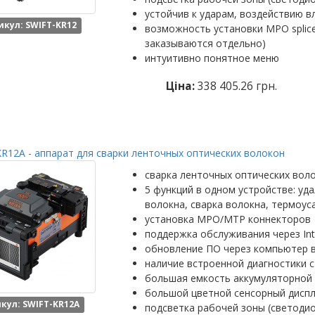
устойчив к ударам, воздействию в
икул: SWIFT-KR12
возможность установки MPO splic
заказываются отдельно)
интуитивно понятное меню
Ціна:
338 405.26 грн.
R12A - аппарат для сварки ленточных оптических волокон
сварка ленточных оптических вол
5 функций в одном устройстве: уд
волокна, сварка волокна, термоус
установка MPO/MTP коннекторов
поддержка обслуживания через Int
обновление ПО через компьютер 
наличие встроенной диагностики с
большая емкость аккумуляторной 
большой цветной сенсорный диспл
кул: SWIFT-KR12A
подсветка рабочей зоны (светоди