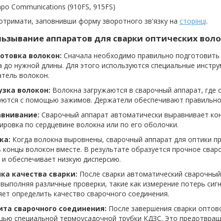
po Communications (910FS, 915FS)
отримати, заповнивши форму зворотного зв'язку на
сторінці
.
ьзывание аппаратов для сварки оптических воло
готовка волокон:
Сначала необходимо правильно подготовить 
 до нужной длины. Для этого используются специальные инстру
атель волокон.
рузка волокон:
Волокна загружаются в сварочный аппарат, где 
уются с помощью зажимов. Держатели обеспечивают правильное
авнивание:
Сварочный аппарат автоматически выравнивает кон
ировка по сердцевине волокна или по его оболочки.
ка:
Когда волокна выровнены, сварочный аппарат для оптики п
 концы волокон вместе. В результате образуется прочное свар
 и обеспечивает низкую дисперсию.
нка качества сварки:
После сварки автоматический сварочный
 выполняя различные проверки, такие как измерение потерь сиг
ет определить качество сварочного соединения.
ита сварочного соединения:
После завершения сварки оптов
щью специальной термоусадочной трубки КДЗС. Это предотвращ