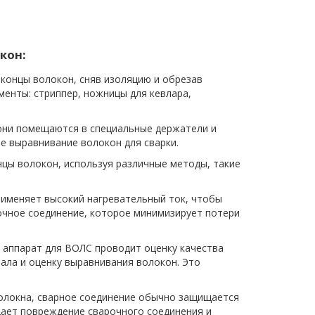
кон:
концы волокон, сняв изоляцию и обрезав
менты: стриппер, ножницы для кевлара,
они помещаются в специальные держатели и
 выравнивание волокон для сварки.
цы волокон, используя различные методы, такие
рименяет высокий нагревательный ток, чтобы
очное соединение, которое минимизирует потери
 аппарат для ВОЛС проводит оценку качества
нала и оценку выравнивания волокон. Это
олокна, сварное соединение обычно защищается
ает повреждение сварочного соединения и