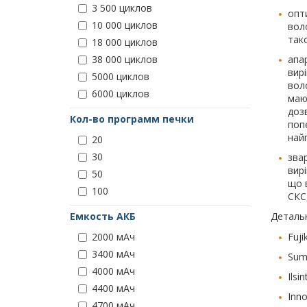
3 500 циклов
опт
10 000 циклов
вол
тако
18 000 циклов
апа
38 000 циклов
вир
5000 циклов
вол
6000 циклов
маю
доз
Кол-во программ печки
попе
най
20
30
звар
вир
50
що 
100
СКС
Детальн
Емкость АКБ
Fuj
2000 мАч
3400 мАч
Sumi
4000 мАч
Ilsi
4400 мАч
Inno
4700 мАч