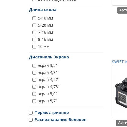
Длина скола
Арт
5-16 мм
5-20 мм
7-16 мм
8-16 мм
10 мм
Диагональ Экрана
SWIFT K
экран 3,5”
экран 4,3”
экран 4,47”
экран 4,73”
экран 5,0”
экран 5,7”
Термостриппер
Распознавание Волокон
Арти