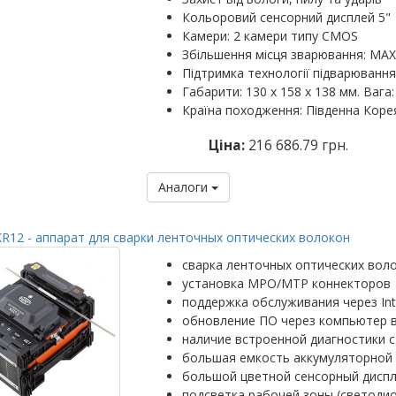
Кольоровий сенсорний дисплей 5"
Камери: 2 камери типу CMOS
Збільшення місця зварювання: MAX: 
Підтримка технології підварювання
Габарити: 130 х 158 х 138 мм. Вага: 
Країна походження: Південна Коре
Ціна:
216 686.79 грн.
Аналоги
R12 - аппарат для сварки ленточных оптических волокон
сварка ленточных оптических вол
установка MPO/MTP коннекторов
поддержка обслуживания через Int
обновление ПО через компьютер 
наличие встроенной диагностики с
большая емкость аккумуляторной 
большой цветной сенсорный диспл
подсветка рабочей зоны (светоди