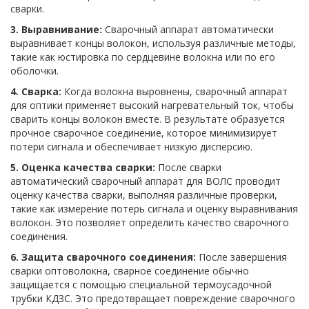
сварки.
3. Выравнивание:
Сварочный аппарат автоматически
выравнивает концы волокон, используя различные методы,
такие как юстировка по сердцевине волокна или по его
оболочки.
4. Сварка:
Когда волокна выровнены, сварочный аппарат
для оптики применяет высокий нагревательный ток, чтобы
сварить концы волокон вместе. В результате образуется
прочное сварочное соединение, которое минимизирует
потери сигнала и обеспечивает низкую дисперсию.
5. Оценка качества сварки:
После сварки
автоматический сварочный аппарат для ВОЛС проводит
оценку качества сварки, выполняя различные проверки,
такие как измерение потерь сигнала и оценку выравнивания
волокон. Это позволяет определить качество сварочного
соединения.
6. Защита сварочного соединения:
После завершения
сварки оптоволокна, сварное соединение обычно
защищается с помощью специальной термоусадочной
трубки КДЗС. Это предотвращает повреждение сварочного