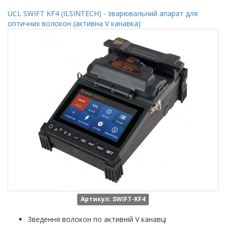
UCL SWIFT KF4 (ILSINTECH) - зварювальний апарат для
оптичних волокон (активна V канавка)
Артикул: SWIFT-KF4
Зведення волокон по активній V канавці