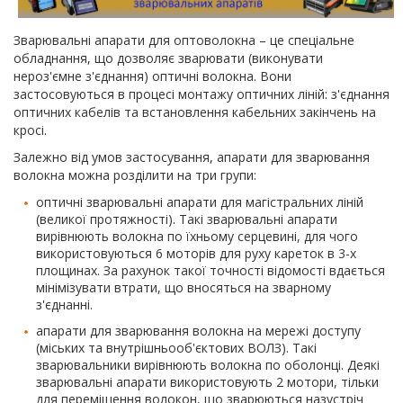
Зварювальні апарати для оптоволокна – це спеціальне
обладнання, що дозволяє зварювати (виконувати
нероз'ємне з'єднання) оптичні волокна. Вони
застосовуються в процесі монтажу оптичних ліній: з'єднання
оптичних кабелів та встановлення кабельних закінчень на
кросі.
Залежно від умов застосування, апарати для зварювання
волокна можна розділити на три групи:
оптичні зварювальні апарати для магістральних ліній
(великої протяжності). Такі зварювальні апарати
вирівнюють волокна по їхньому серцевині, для чого
використовуються 6 моторів для руху кареток в 3-х
площинах. За рахунок такої точності відомості вдається
мінімізувати втрати, що вносяться на зварному
з'єднанні.
апарати для зварювання волокна на мережі доступу
(міських та внутрішньооб'єктових ВОЛЗ). Такі
зварювальники вирівнюють волокна по оболонці. Деякі
зварювальні апарати використовують 2 мотори, тільки
для переміщення волокон, що зварюються назустріч