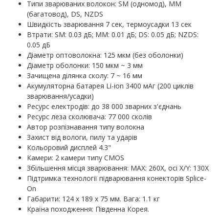
Типи зварюваних волокон: SM (одномод), MM
(багатовод), DS, NZDS
Швидкість зварювання 7 сек, термоусадки 13 сек
Втрати: SM: 0.03 дБ; MM: 0.01 дБ; DS: 0.05 дБ; NZDS:
0.05 дБ
Діаметр оптоволокна: 125 мкм (без оболонки)
Діаметр оболонки: 150 мкм ~ 3 мм
Зачищена ділянка сколу: 7 ~ 16 мм
Акумуляторна батарея Li-ion 3400 мАг (200 циклів
зварювання/усадки)
Ресурс електродів: до 38 000 зварних з'єднань
Ресурс леза сколювача: 77 000 сколів
Автор розпізнавання типу волокна
Захист від вологи, пилу та ударів
Кольоровий дисплей 4.3"
Камери: 2 камери типу CMOS
Збільшення місця зварювання: MAX: 260X, осі X/Y: 130X
Підтримка технології підварювання конекторів Splice-
On
Габарити: 124 х 189 х 75 мм. Вага: 1.1 кг
Країна походження: Південна Корея.