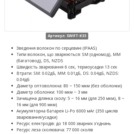
Артикул: SWIFT-K33
Зведення волокон по серцевині (IPAAS)
Типи волокон, що зварюються: SM (одномод), MM
(багатовод), DS, NZDS
Швидкість зварювання 6 сек, термоусадки 13 сек
Втрати: SM: 0.02дБ, MM: 0.01дБ, DS: 0.04дБ, NZDS:
0.04дБ
Діаметр оптоволокна: 80 ~ 150 мкм (без оболонки)
Діаметр оболонки: 100 мкм ~ 3 мм
Зачищена ділянка сколу: 5 ~ 16 мм (для 250 мкм), 8 ~
16 мм (для 900 мкм)
Акумуляторна батарея Li-Po 6000 мАг (350 циклів
зварювання/усадки)
Ресурс електродів: до 18 000 зварних з'єднань
Ресурс леза сколювача: 77 000 сколів