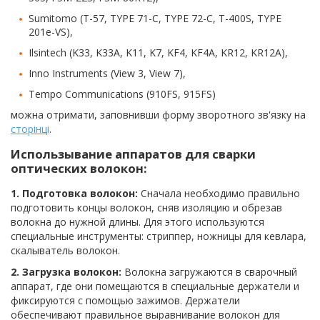
Sumitomo (T-57, TYPE 71-C, TYPE 72-C, T-400S, TYPE
201e-VS),
Ilsintech (K33, K33A, K11, K7, KF4, KF4A, KR12, KR12A),
Inno Instruments (View 3, View 7),
Tempo Communications (910FS, 915FS)
можна отримати, заповнивши форму зворотного зв'язку на
сторінці
.
Использывание аппаратов для сварки
оптических волокон:
1. Подготовка волокон:
Сначала необходимо правильно
подготовить концы волокон, сняв изоляцию и обрезав
волокна до нужной длины. Для этого используются
специальные инструменты: стриппер, ножницы для кевлара,
скалыватель волокон.
2. Загрузка волокон:
Волокна загружаются в сварочный
аппарат, где они помещаются в специальные держатели и
фиксируются с помощью зажимов. Держатели
обеспечивают правильное выравнивание волокон для