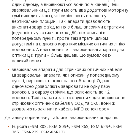
один одному, а вирівнюються вони по V-канавці. Інші
зварювальники цієї групи мають два додаткові мотори (у
сумі виходить 4 шт), які вирівнюють волокна у
вертикальній площині. Такі апарати дозволяють
виконати зварне з'єднання з більш високими втратами
(відмінність у сотих частках дБ0, ніж описані в
попередньому пункті, проте такі втрати цілком
допустимі на відносно коротких міських оптичних лініях
волоконно. А найголовніше – зварювальні апарати для
оптики цієї групи – більш дешеві, що зумовлює їх
великий попит.
зварювальні апарати для стрічкових оптичних кабелів.
Ці зварювальні апарати, як і описані у попередньому
пункті, вирівнюють волокна по оболонці. Однак
одночасно дозволяють зварювати не одну пару
волокон, а одразу стрічки, що включають до 12
волокон. Такі апарати застосовуються для зварювання
стрічкових оптичних кабелів у СОД та СКС, вони ж
дозволяють закінчити кабель MPO конектором.
Детальну порівняльну таблицю зварювальних апаратів:
Fujikura (FSM-80S, FSM-80S+, FSM-86S, FSM-62S+, FSM-
36S, FSM-22S, FSM-86R12),