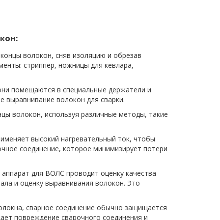
кон:
концы волокон, сняв изоляцию и обрезав
менты: стриппер, ножницы для кевлара,
они помещаются в специальные держатели и
 выравнивание волокон для сварки.
цы волокон, используя различные методы, такие
рименяет высокий нагревательный ток, чтобы
очное соединение, которое минимизирует потери
 аппарат для ВОЛС проводит оценку качества
нала и оценку выравнивания волокон. Это
олокна, сварное соединение обычно защищается
ает повреждение сварочного соединения и