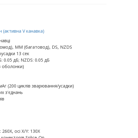
 (активна V канавка)
навці
омод), MM (багатовод), DS, NZDS
усадки 13 сек
: 0.05 дБ; NZDS: 0.05 дБ
з оболонки)
мАг (200 циклів зварювання/усадки)
их з'єднань
ів
260X, осі X/Y: 130X
 конекторів Splice-On