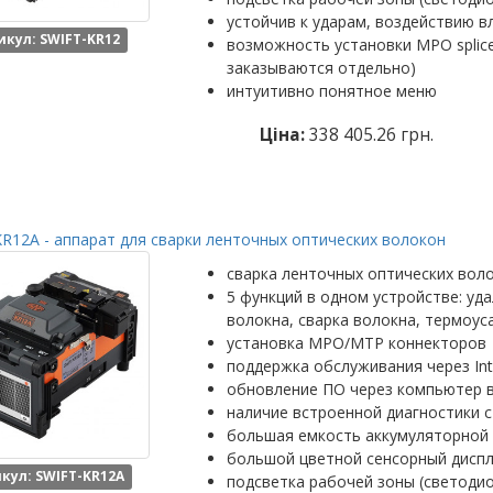
устойчив к ударам, воздействию в
икул: SWIFT-KR12
возможность установки MPO splic
заказываются отдельно)
интуитивно понятное меню
Ціна:
338 405.26 грн.
R12A - аппарат для сварки ленточных оптических волокон
сварка ленточных оптических вол
5 функций в одном устройстве: уд
волокна, сварка волокна, термоус
установка MPO/MTP коннекторов
поддержка обслуживания через Int
обновление ПО через компьютер 
наличие встроенной диагностики с
большая емкость аккумуляторной 
большой цветной сенсорный диспл
кул: SWIFT-KR12A
подсветка рабочей зоны (светоди