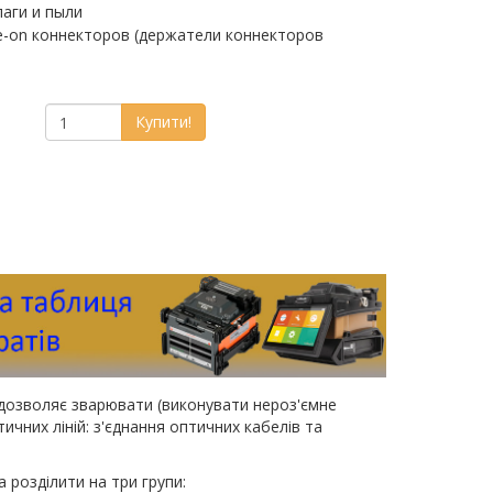
лаги и пыли
e-on коннекторов (держатели коннекторов
Купити!
дозволяє зварювати (виконувати нероз'ємне
чних ліній: з'єднання оптичних кабелів та
розділити на три групи: