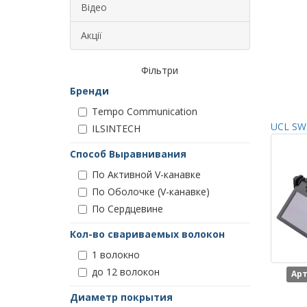
Відео
Акції
Фільтри
Бренди
Tempo Communication
UCL SWI
ILSINTECH
Способ Выравнивания
По Активной V-канавке
По Оболочке (V-канавке)
По Сердцевине
Кол-во свариваемых волокон
1 волокно
до 12 волокон
Арт
Диаметр покрытия