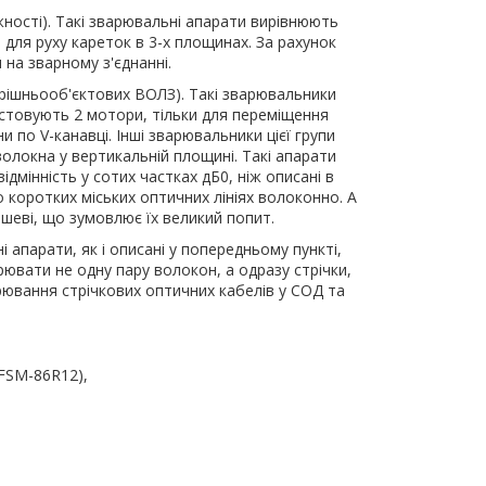
жності). Такі зварювальні апарати вирівнюють
для руху кареток в 3-х площинах. За рахунок
 на зварному з'єднанні.
трішньооб'єктових ВОЛЗ). Такі зварювальники
стовують 2 мотори, тільки для переміщення
по V-канавці. Інші зварювальники цієї групи
волокна у вертикальній площині. Такі апарати
дмінність у сотих частках дБ0, ніж описані в
о коротких міських оптичних лініях волоконно. А
ешеві, що зумовлює їх великий попит.
 апарати, як і описані у попередньому пункті,
вати не одну пару волокон, а одразу стрічки,
ювання стрічкових оптичних кабелів у СОД та
 FSM-86R12),