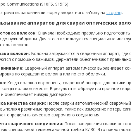
po Communications (910FS, 915FS)
отримати, заповнивши форму зворотного зв'язку на
сторінці
.
ьзывание аппаратов для сварки оптических воло
готовка волокон:
Сначала необходимо правильно подготовить 
 до нужной длины. Для этого используются специальные инстру
атель волокон.
рузка волокон:
Волокна загружаются в сварочный аппарат, где 
уются с помощью зажимов. Держатели обеспечивают правильное
авнивание:
Сварочный аппарат автоматически выравнивает кон
ировка по сердцевине волокна или по его оболочки.
ка:
Когда волокна выровнены, сварочный аппарат для оптики п
 концы волокон вместе. В результате образуется прочное свар
 и обеспечивает низкую дисперсию.
нка качества сварки:
После сварки автоматический сварочный
 выполняя различные проверки, такие как измерение потерь сиг
ет определить качество сварочного соединения.
ита сварочного соединения:
После завершения сварки оптов
щью специальной термоусадочной трубки КДЗС. Это предотвращ