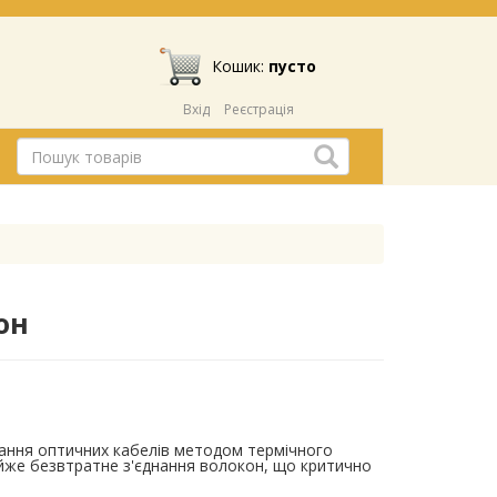
Кошик:
пусто
Вхід
Реєстрація
он
ання оптичних кабелів методом термічного
айже безвтратне з'єднання волокон, що критично