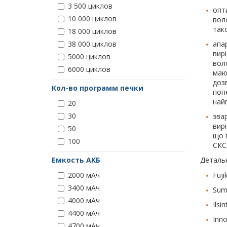
3 500 циклов
опт
10 000 циклов
вол
тако
18 000 циклов
апа
38 000 циклов
вир
5000 циклов
вол
6000 циклов
маю
доз
Кол-во программ печки
попе
най
20
30
звар
вир
50
що 
100
СКС
Детальн
Емкость АКБ
Fuj
2000 мАч
3400 мАч
Sumi
4000 мАч
Ilsi
4400 мАч
Inno
4700 мАч