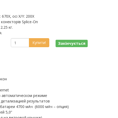
670X, осі X/Y: 200X
 конекторів Splice-On
2.25 кг.
я.
Купити!
Закінчується
окон
ernet
в автоматическом режиме
 детализацией результатов
батареи 4700 мАч (6000 мАч – опция)
ей 5,0”
од на ветровой крышке)