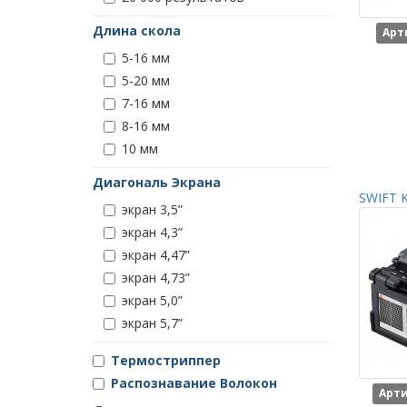
Длина скола
Арт
5-16 мм
5-20 мм
7-16 мм
8-16 мм
10 мм
Диагональ Экрана
SWIFT K
экран 3,5”
экран 4,3”
экран 4,47”
экран 4,73”
экран 5,0”
экран 5,7”
Термостриппер
Распознавание Волокон
Арти