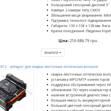
Кольоровий сенсорний дисплей 5"
Камери: 2 камери типу CMOS
Збільшення місця зварювання: MAX: 
Підтримка технології підварювання
Габарити: 130 х 158 х 138 мм. Вага: 
Країна походження: Південна Коре
Ціна:
216 686.79 грн.
Аналоги
R12 - аппарат для сварки ленточных оптических волокон
сварка ленточных оптических вол
установка MPO/MTP коннекторов
поддержка обслуживания через Int
обновление ПО через компьютер 
наличие встроенной диагностики с
большая емкость аккумуляторной 
большой цветной сенсорный диспл
подсветка рабочей зоны (светоди