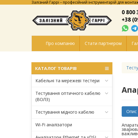
Залізний Гаррі – професійний інструментарій для монтаж
0 800 
+38 (0
Про компанію
Стати партнером
Гал
Тесту
КАТАЛОГ ТОВАРІВ
Кабельні та мережеві тестери
Апа
Тестування оптичного кабелю
(ВОЛЗ)
Опис
Тестування мідного кабелю
Wi-Fi аналізатори
Апарати
зварюва
важливо
Аналізатори Ethernet та xDSL