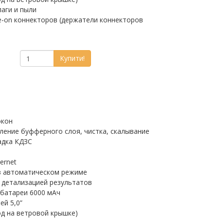
лаги и пыли
e-on коннекторов (держатели коннекторов
Купити!
окон
аление буфферного слоя, чистка, скалывание
адка КДЗС
ernet
в автоматическом режиме
 детализацией результатов
батареи 6000 мАч
ей 5,0”
од на ветровой крышке)