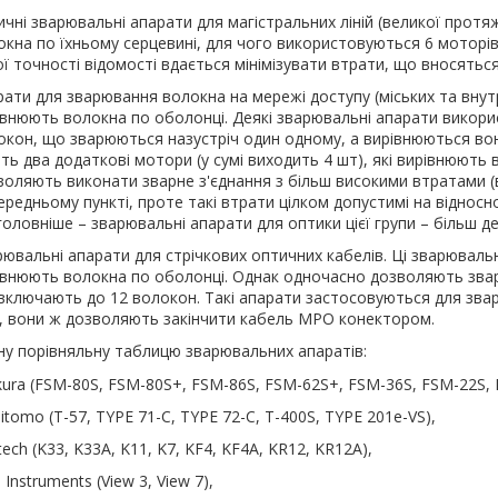
ичні зварювальні апарати для магістральних ліній (великої протя
окна по їхньому серцевині, для чого використовуються 6 моторів 
ї точності відомості вдається мінімізувати втрати, що вносяться
рати для зварювання волокна на мережі доступу (міських та вну
івнюють волокна по оболонці. Деякі зварювальні апарати викори
окон, що зварюються назустріч один одному, а вирівнюються вони 
ть два додаткові мотори (у сумі виходить 4 шт), які вирівнюють 
воляють виконати зварне з'єднання з більш високими втратами (ві
редньому пункті, проте такі втрати цілком допустимі на відносн
головніше – зварювальні апарати для оптики цієї групи – більш д
ювальні апарати для стрічкових оптичних кабелів. Ці зварювальні
івнюють волокна по оболонці. Однак одночасно дозволяють зварю
включають до 12 волокон. Такі апарати застосовуються для звар
, вони ж дозволяють закінчити кабель MPO конектором.
у порівняльну таблицю зварювальних апаратів:
ikura (FSM-80S, FSM-80S+, FSM-86S, FSM-62S+, FSM-36S, FSM-22S,
tomo (T-57, TYPE 71-C, TYPE 72-C, T-400S, TYPE 201e-VS),
ntech (K33, K33A, K11, K7, KF4, KF4A, KR12, KR12A),
 Instruments (View 3, View 7),