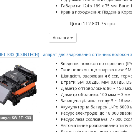
Габарити: 124 х 189 х 75 мм. Вага: 1
Країна походження: Південна Коре
Ціна:
112 801.75 грн.
Аналоги
FT K33 (ILSINTECH) - апарат для зварювання оптичних волокон 
Зведення волокон по серцевині (IP
Типи волокон, що зварюються: SM
Швидкість зварювання 6 сек, термо
Втрати: SM: 0.02дБ, MM: 0.01дБ, DS
Діаметр оптоволокна: 80 ~ 150 мк
Діаметр оболонки: 100 мкм ~ 3 мм
Зачищена ділянка сколу: 5 ~ 16 мм 
Акумуляторна батарея Li-Po 6000 м
Ресурс електродів: до 18 000 зварн
икул: SWIFT-K33
Ресурс леза сколювача: 77 000 скол
Автоматичне розпізнавання типу 
Захист від вологи, пилу та ударів