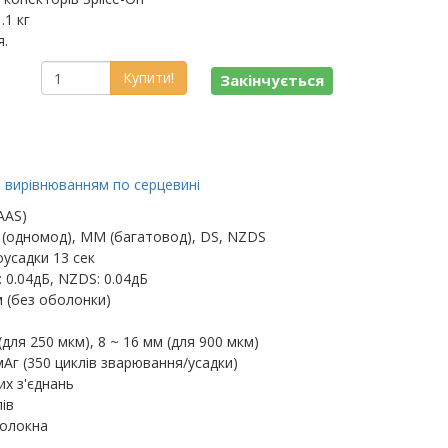
.1 кг
я.
Купити!
Закінчується
з вирівнюванням по серцевині
AAS)
 (одномод), MM (багатовод), DS, NZDS
усадки 13 сек
: 0.04дБ, NZDS: 0.04дБ
м (без оболонки)
(для 250 мкм), 8 ~ 16 мм (для 900 мкм)
Аг (350 циклів зварювання/усадки)
их з'єднань
ів
волокна