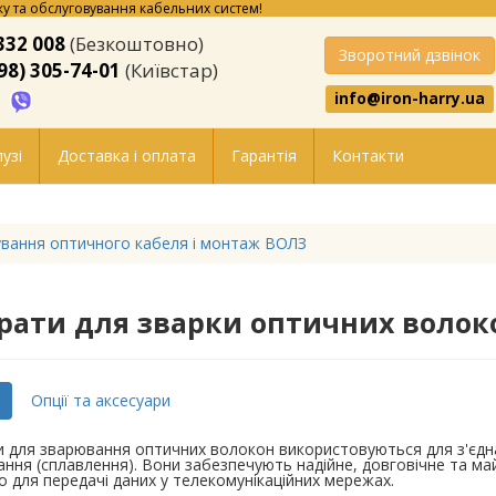
у та обслуговування кабельних систем!
332 008
(Безкоштовно)
Зворотний дзвінок
98) 305-74-01
(Київстар)
info@iron-harry.ua
узі
Доставка і оплата
Гарантія
Контакти
вання оптичного кабеля і монтаж ВОЛЗ
рати для зварки оптичних волок
Опції та аксесуари
 для зварювання оптичних волокон використовуються для з'єдн
ння (сплавлення). Вони забезпечують надійне, довговічне та м
 для передачі даних у телекомунікаційних мережах.