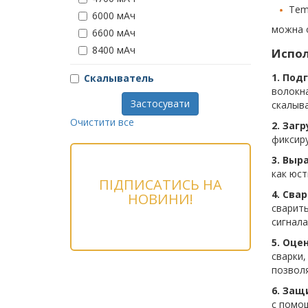
Tem
6000 мАч
можна 
6600 мАч
8400 мАч
Испол
1. Под
Скалыватель
волокна
Застосувати
скалыв
Очистити все
2. Заг
фиксир
3. Выр
как юст
ПІДПИСАТИСЬ НА
4. Свар
НОВИНИ!
сварить
сигнала
5. Оце
сварки,
позволя
6. Защ
с помо