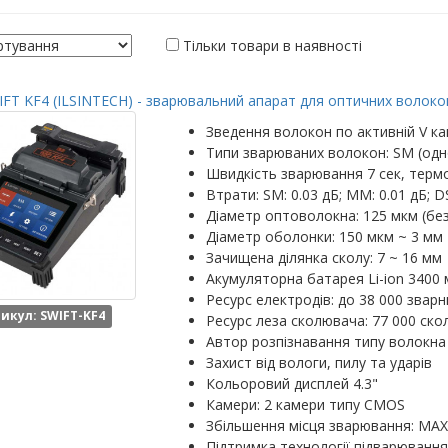
Тільки товари в наявності
FT KF4 (ILSINTECH) - зварювальний апарат для оптичних волокон
Зведення волокон по активній V ка
Типи зварюваних волокон: SM (одн
Швидкість зварювання 7 сек, термо
Втрати: SM: 0.03 дБ; MM: 0.01 дБ; DS
Діаметр оптоволокна: 125 мкм (бе
Діаметр оболонки: 150 мкм ~ 3 мм
Зачищена ділянка сколу: 7 ~ 16 мм
Акумуляторна батарея Li-ion 3400 
Ресурс електродів: до 38 000 зварн
икул: SWIFT-KF4
Ресурс леза сколювача: 77 000 скол
Автор розпізнавання типу волокна
Захист від вологи, пилу та ударів
Кольоровий дисплей 4.3"
Камери: 2 камери типу CMOS
Збільшення місця зварювання: MAX: 
Підтримка технології підварювання