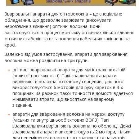
Зварювальні апарати для оптоволокна – це спеціальне
обладнання, що дозволяє зварювати (виконувати
нероз'ємне з'єднання) оптичні волокна. Вони
застосовуються в процесі монтажу оптичних ліній: з'єднання
оптичних кабелів та встановлення кабельних закінчень на
кросі.
Залежно від умов застосування, апарати для зварювання
волокна можна розділити на три групи:
оптичні зварювальні апарати для магістральних ліній
(великої протяжності). Такі зварювальні апарати
вирівнюють волокна по їхньому серцевині, для чого
використовуються 6 моторів для руху кареток в 3-х
площинах. За рахунок такої точності відомості вдається
мінімізувати втрати, що вносяться на зварному
з'єднанні.
апарати для зварювання волокна на мережі доступу
(міських та внутрішньооб'єктових ВОЛЗ). Такі
зварювальники вирівнюють волокна по оболонці. Деякі
зварювальні апарати використовують 2 мотори, тільки
для переміщення волокон, що зварюються назустріч