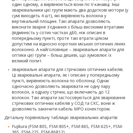
один одному, а вирівнюються вони по V-канавці. Інші
зварювальники цієї групи мають два додаткові мотори (у
сумі виходить 4 шт), які вирівнюють волокна у
вертикальній площині. Такі апарати дозволяють
виконати зварне з'єднання з більш високими втратами
(відмінність у сотих частках дБ0, ніж описані в
попередньому пункті, проте такі втрати цілком
допустимі на відносно коротких міських оптичних лініях
волоконно. А найголовніше – зварювальні апарати для
оптики цієї групи – більш дешеві, що зумовлює їх
великий попит.
зварювальні апарати для стрічкових оптичних кабелів.
Ці зварювальні апарати, як і описані у попередньому
пункті, вирівнюють волокна по оболонці. Однак
одночасно дозволяють зварювати не одну пару
волокон, а одразу стрічки, що включають до 12
волокон. Такі апарати застосовуються для зварювання
стрічкових оптичних кабелів у СОД та СКС, вони ж
дозволяють закінчити кабель MPO конектором.
Детальну порівняльну таблицю зварювальних апаратів:
Fujikura (FSM-80S, FSM-80S+, FSM-86S, FSM-62S+, FSM-
36S, FSM-22S, FSM-86R12),