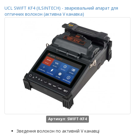
UCL SWIFT KF4 (ILSINTECH) - зварювальний апарат для
оптичних волокон (активна V канавка)
Артикул: SWIFT-KF4
Зведення волокон по активній V канавці