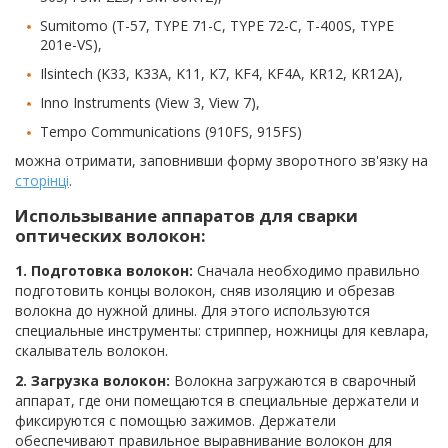
Sumitomo (T-57, TYPE 71-C, TYPE 72-C, T-400S, TYPE
201e-VS),
Ilsintech (K33, K33A, K11, K7, KF4, KF4A, KR12, KR12A),
Inno Instruments (View 3, View 7),
Tempo Communications (910FS, 915FS)
можна отримати, заповнивши форму зворотного зв'язку на
сторінці
.
Использывание аппаратов для сварки
оптических волокон:
1. Подготовка волокон:
Сначала необходимо правильно
подготовить концы волокон, сняв изоляцию и обрезав
волокна до нужной длины. Для этого используются
специальные инструменты: стриппер, ножницы для кевлара,
скалыватель волокон.
2. Загрузка волокон:
Волокна загружаются в сварочный
аппарат, где они помещаются в специальные держатели и
фиксируются с помощью зажимов. Держатели
обеспечивают правильное выравнивание волокон для