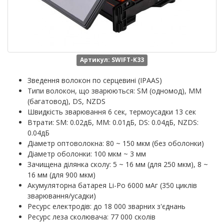
Артикул: SWIFT-K33
Зведення волокон по серцевині (IPAAS)
Типи волокон, що зварюються: SM (одномод), MM
(багатовод), DS, NZDS
Швидкість зварювання 6 сек, термоусадки 13 сек
Втрати: SM: 0.02дБ, MM: 0.01дБ, DS: 0.04дБ, NZDS:
0.04дБ
Діаметр оптоволокна: 80 ~ 150 мкм (без оболонки)
Діаметр оболонки: 100 мкм ~ 3 мм
Зачищена ділянка сколу: 5 ~ 16 мм (для 250 мкм), 8 ~
16 мм (для 900 мкм)
Акумуляторна батарея Li-Po 6000 мАг (350 циклів
зварювання/усадки)
Ресурс електродів: до 18 000 зварних з'єднань
Ресурс леза сколювача: 77 000 сколів