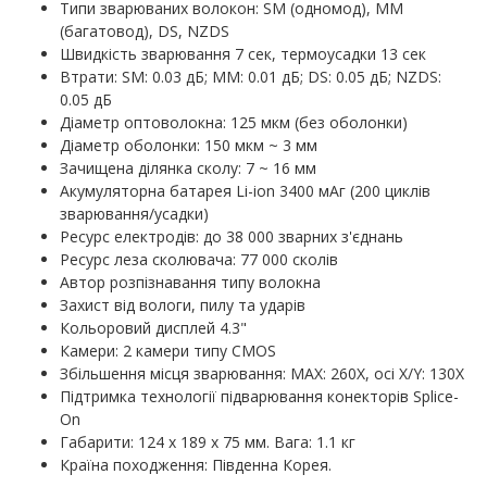
Типи зварюваних волокон: SM (одномод), MM
(багатовод), DS, NZDS
Швидкість зварювання 7 сек, термоусадки 13 сек
Втрати: SM: 0.03 дБ; MM: 0.01 дБ; DS: 0.05 дБ; NZDS:
0.05 дБ
Діаметр оптоволокна: 125 мкм (без оболонки)
Діаметр оболонки: 150 мкм ~ 3 мм
Зачищена ділянка сколу: 7 ~ 16 мм
Акумуляторна батарея Li-ion 3400 мАг (200 циклів
зварювання/усадки)
Ресурс електродів: до 38 000 зварних з'єднань
Ресурс леза сколювача: 77 000 сколів
Автор розпізнавання типу волокна
Захист від вологи, пилу та ударів
Кольоровий дисплей 4.3"
Камери: 2 камери типу CMOS
Збільшення місця зварювання: MAX: 260X, осі X/Y: 130X
Підтримка технології підварювання конекторів Splice-
On
Габарити: 124 х 189 х 75 мм. Вага: 1.1 кг
Країна походження: Південна Корея.