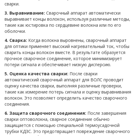
сварки.
3. Выравнивание:
Сварочный аппарат автоматически
выравнивает концы волокон, используя различные методы,
такие как юстировка по сердцевине волокна или по его
оболочки.
4. Сварка:
Когда волокна выровнены, сварочный аппарат
для оптики применяет высокий нагревательный ток, чтобы
сварить концы волокон вместе. В результате образуется
прочное сварочное соединение, которое минимизирует
потери сигнала и обеспечивает низкую дисперсию.
5. Оценка качества сварки:
После сварки
автоматический сварочный аппарат для ВОЛС проводит
оценку качества сварки, выполняя различные проверки,
такие как измерение потерь сигнала и оценку выравнивания
волокон. Это позволяет определить качество сварочного
соединения.
6. Защита сварочного соединения:
После завершения
сварки оптоволокна, сварное соединение обычно
защищается с помощью специальной термоусадочной
трубки КДЗС. Это предотвращает повреждение сварочного